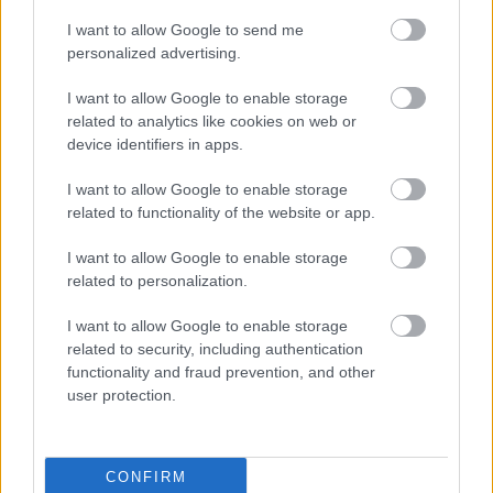
ΕΟΠΥΥ: Επίδομα έως 150 ευρώ – Ποιοι
I want to allow Google to send me
ασφαλισμένοι το δικαιούνται
personalized advertising.
I want to allow Google to enable storage
related to analytics like cookies on web or
Τι σημαίνει η λέξη «ρίψασπις»
device identifiers in apps.
I want to allow Google to enable storage
related to functionality of the website or app.
Προσλήψεις σε σχολεία: 1.116 θέσεις
I want to allow Google to enable storage
εργασίας με απολυτήριο γυμνασίου
related to personalization.
I want to allow Google to enable storage
related to security, including authentication
Τι σημαίνει η λέξη «ευκτός»
functionality and fraud prevention, and other
user protection.
Tags
CONFIRM