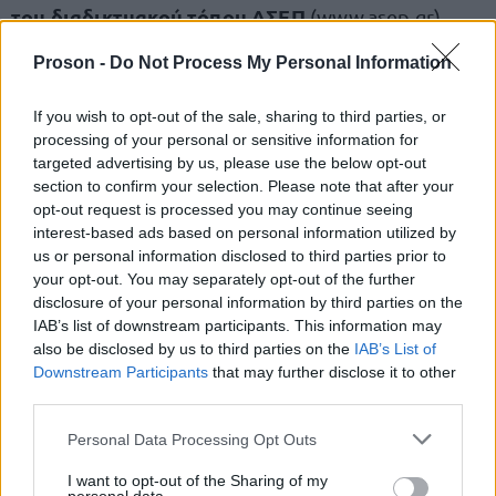
του διαδικτυακού τόπου ΑΣΕΠ
(www.asep.gr),
ακολουθώντας τη διαδρομή: ΗΛΕΚΤΡΟΝΙΚΕΣ
Proson -
Do Not Process My Personal Information
ΥΠΗΡΕΣΙΕΣ > ΕΝΣΤΑΣΗ και η διαδικασία υποβολής
της περιγράφεται στην οικεία πρόσκληση (σελ. 22-
If you wish to opt-out of the sale, sharing to third parties, or
23).
processing of your personal or sensitive information for
targeted advertising by us, please use the below opt-out
section to confirm your selection. Please note that after your
Δείτε
opt-out request is processed you may continue seeing
ΕΔΩ
τα προσωρινά αποτελέσματα
interest-based ads based on personal information utilized by
us or personal information disclosed to third parties prior to
your opt-out. You may separately opt-out of the further
disclosure of your personal information by third parties on the
ΑΣΕΠ: Πιστοποίηση Αγγλικών σε
IAB’s list of downstream participants. This information may
μόνο 2 ημέρες στα χέρια σας
also be disclosed by us to third parties on the
IAB’s List of
Downstream Participants
that may further disclose it to other
third parties.
Please note that this website/app uses one or more Google
Personal Data Processing Opt Outs
services and may gather and store information including but
not limited to your visit or usage behaviour. You may click to
I want to opt-out of the Sharing of my