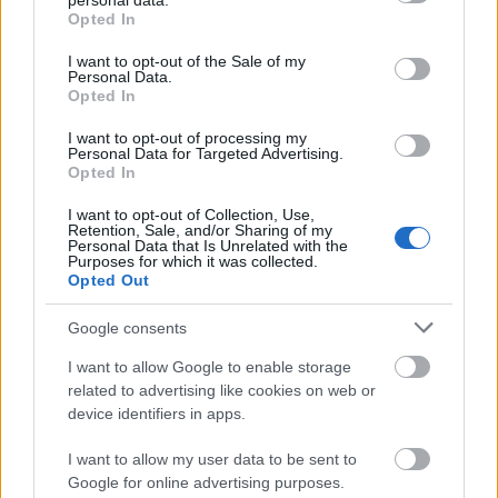
personal data.
ΑΣΕΠ: Εξ αποστάσεως η πιο Εύκολη
grant or deny consent to Google and its third-party tags to
Opted In
Πιστοποίηση Υπολογιστών σε 2
use your data for below specified purposes in below Google
consent section.
μέρες
I want to opt-out of the Sale of my
Personal Data.
Opted In
I want to opt-out of processing my
Personal Data for Targeted Advertising.
Opted In
Μάθε πρώτος όλες τις σημαντικές
I want to opt-out of Collection, Use,
ειδήσεις.
Retention, Sale, and/or Sharing of my
Personal Data that Is Unrelated with the
Βάλε το proson.gr στα αποτελέσματα
Purposes for which it was collected.
αναζήτησης της Google
Opted Out
Google consents
I want to allow Google to enable storage
related to advertising like cookies on web or
Δημοφιλείς Ειδήσεις
device identifiers in apps.
I want to allow my user data to be sent to
Google for online advertising purposes.