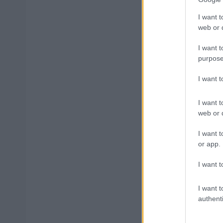
I want t
web or d
I want t
Δημοφιλ
purpose
I want 
Ανοικτές 1
I want t
web or d
I want t
Πυροσβεστι
or app.
διαμονή, σ
I want t
I want t
e-ΕΦΚΑ: Έ
authenti
χρήματα