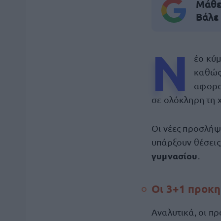
Μάθε 
Βάλε
Ν
έο κύ
καθώς 
αφορο
σε ολόκληρη τη 
Οι νέες προσλή
υπάρξουν θέσεις
γυμνασίου
.
Οι 3+1 προκη
Αναλυτικά, οι πρ