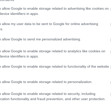
o allow Google to enable storage related to advertising like cookies on
evice identifiers in apps.
o allow my user data to be sent to Google for online advertising
είς Ειδήσεις
s.
to allow Google to send me personalized advertising.
.779 θέσεις εργασίας στο Δημόσιο (χωρίς πτυχί
o allow Google to enable storage related to analytics like cookies on
evice identifiers in apps.
o allow Google to enable storage related to functionality of the website
κή Σχολή: Νέος κανονισμός για δόκιμους – Τι 
ίτιση και πρακτική εκπαίδευση
o allow Google to enable storage related to personalization.
o allow Google to enable storage related to security, including
ως 846 ευρώ επιπλέον στη σύνταξη – Ποιοι δικα
cation functionality and fraud prevention, and other user protection.