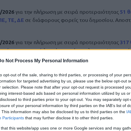
/2026
51 
για την πλήρωση με σειρά προτεραιότητας
Ε, ΤΕ, ΔΕ
σε διάφορους φορείς του δημοσίου. Αποστ
.
/2026
317 
για την πλήρωση με σειρά προτεραιότητας
ικού προσωπικού
λοιπών φορέων, πλην του Υπουργείο
 Εθνικό Τυπογραφείο.
Do Not Process My Personal Information
 σχεδίου
προκήρυξης
108 θ
για την πλήρωση περίπου
to opt-out of the sale, sharing to third parties, or processing of your per
ύ Προσωπικού (Ε.Ε.Π.)
μόνιμου και προσωπικού με σ
formation for targeted advertising by us, please use the below opt-out s
r selection. Please note that after your opt-out request is processed y
αίου αορίστου χρόνου, σε φορείς του Δημοσίου (Β΄ Στ
eing interest-based ads based on personal information utilized by us or
ς Πανεπιστημιακής Εκπαίδευσης του Πανελλήνιου Γρα
disclosed to third parties prior to your opt-out. You may separately opt-
της 1Γ/2025 Πρόσκλησης/Προκήρυξης (ΑΣΕΠ).
losure of your personal information by third parties on the IAB’s list of
. This information may also be disclosed by us to third parties on the
IA
Participants
that may further disclose it to other third parties.
 σχεδίου προκήρυξης
3.000
για την πλήρωση περίπου
σωπικού κατηγορίας ΥΕ
διαφόρων κλάδων/ειδικοτήτ
 that this website/app uses one or more Google services and may gath