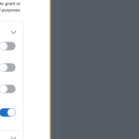
to grant or
ed purposes
 σας
στών σε 2
ς Google