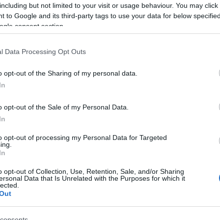
including but not limited to your visit or usage behaviour. You may click 
ρείς του Δημοσίου
 to Google and its third-party tags to use your data for below specifi
ogle consent section.
l Data Processing Opt Outs
τοποίηση Αγγλικών σε μόνο 2 ημέρες στα χέρια
o opt-out of the Sharing of my personal data.
In
o opt-out of the Sale of my Personal Data.
In
αποστάσεως η πιο Εύκολη Πιστοποίηση Υπολογι
to opt-out of processing my Personal Data for Targeted
ing.
In
o opt-out of Collection, Use, Retention, Sale, and/or Sharing
ersonal Data that Is Unrelated with the Purposes for which it
lected.
Out
πρώτος όλες τις σημαντικές ειδήσεις.
 το proson.gr στα αποτελέσματα αναζήτησης τη
consents