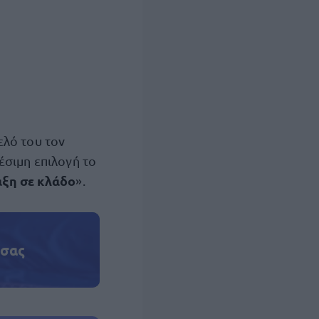
ελό του τον
σιμη επιλογή το
αξη σε κλάδο
».
 σας