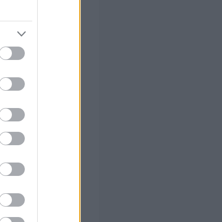
 προς αλλαγή
»
δικαιολογητικά.
ούν τα αρχεία
υγχωνεύσουν
χείο.