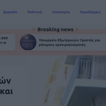
Εργασία
Πολιτική
Οικονομία
Προσλήψεις
Συντάξεις
Breaking news
8.000
Υπουργείο Εξωτερικών: Γραπτός για
ν οι
μόνιμους εμπειρογνώμονες
κών
και