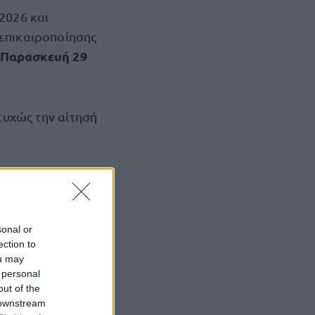
2026 και
 επικαιροποίησης
Παρασκευή 29
τυχώς την αίτησή
ια μορίων ή
sonal or
ματα μέσα στο
ection to
ou may
 personal
out of the
υνέχεια από την
 downstream