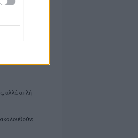
νύματος στην
ται επιλογές
ς, αλλά απλή
αρακολουθούν: