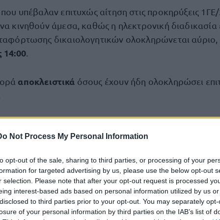
 που υπέβαλαν επιτυχώς αίτηση στις προκηρύξεις 1ΓΕ/
 να κινηθούν άμεσα, καθώς η ηλεκτρονική διαδικασία
εταφόρτωσης δικαιολογητικών ολοκληρώνεται αύριο,
ς 14:00
.
αποκλειστικά
φορά
όσους έχουν ήδη ολοκληρώσει επι
.
 βήμα προς βήμα
Do Not Process My Personal Information
απώλε
 λαθών που μπορεί να οδηγήσουν ακόμη και σε
to opt-out of the sale, sharing to third parties, or processing of your per
 υποψήφιοι πρέπει να ακολουθήσουν συγκεκριμένα βή
formation for targeted advertising by us, please use the below opt-out s
ΣΥΔ.
r selection. Please note that after your opt-out request is processed y
eing interest-based ads based on personal information utilized by us or
disclosed to third parties prior to your opt-out. You may separately opt-
Φάκελος
ατοποιείται μέσω της ενότητας «
» και στη σ
losure of your personal information by third parties on the IAB’s list of