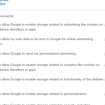
Προσθήκη
Πεδίο
χρήστης επιλέγει «
», συμπληρώνει το «
Out
Περιγραφή
η «
», ενώ επισυνάπτει και τα απαραίτητα 
consents
 τεχνικές προδιαγραφές των αρχείων
o allow Google to enable storage related to advertising like cookies on
evice identifiers in apps.
ή απαιτείται και στις τεχνικές λεπτομέρειες που αφορ
o allow my user data to be sent to Google for online advertising
ουν στο σύστημα.
s.
to allow Google to send me personalized advertising.
οδηγίες του ΟΠΣΥΔ:
o allow Google to enable storage related to analytics like cookies on
αρχείο PDF
evice identifiers in apps.
όνο ένα
ανά πεδίο αλλαγής.
o allow Google to enable storage related to functionality of the website
σ
ις πολλαπλών βεβαιώσεων, οι υποψήφιοι πρέπει να
αφα
σε ένα ενιαίο PDF.
o allow Google to enable storage related to personalization.
αντικαθιστά αυτόματα
ταφόρτωση
το προηγούμενο αρ
o allow Google to enable storage related to security, including