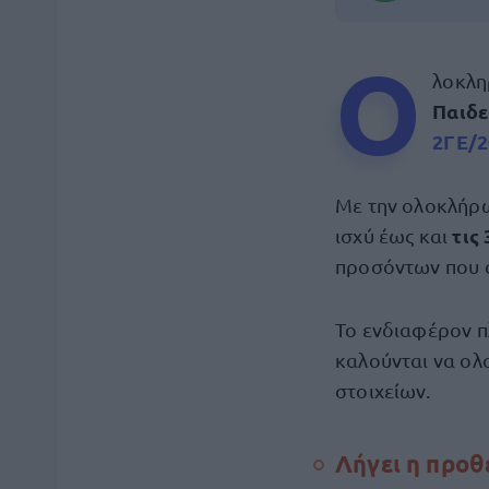
Ο
λοκλη
Παιδε
2ΓΕ/2
Με την ολοκλήρω
τις
ισχύ έως και
προσόντων που 
Το ενδιαφέρον 
καλούνται να ολ
στοιχείων.
Λήγει η προθ