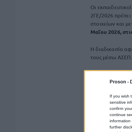
Οι εκπαιδευτικοί
2ΓΕ/2026 πρέπει
στοιχείων και μ
Μαΐου 2026, στι
Η διαδικασία α
τους μέσω ΑΣΕΠ
Η διαδικασία
Proson -
Για την αποφυγή
If you wish 
αποκλεισμό
, οι
sensitive in
σύστημα του ΟΠ
confirm you
continue se
information 
Η είσοδος πραγμ
further disc