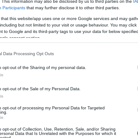
ροποίηση φακέλου
».
. This information may also be disclosed by us to third parties on the
IA
Participants
that may further disclose it to other third parties.
ακριβής συμπλήρωση
της διαδικασίας απαιτείται η
τω
 that this website/app uses one or more Google services and may gath
including but not limited to your visit or usage behaviour. You may click 
πως:
 to Google and its third-party tags to use your data for below specifi
ogle consent section.
l Data Processing Opt Outs
o opt-out of the Sharing of my personal data.
ωτοκόλλου,
In
 υποβολής.
o opt-out of the Sale of my Personal Data.
In
υ ένας υποψήφιος συμμετέχει σε περισσότερους από 
to opt-out of processing my Personal Data for Targeted
ing.
επαναλαμβάνεται ξεχωριστά
διαδικασία πρέπει να
γι
In
o opt-out of Collection, Use, Retention, Sale, and/or Sharing
ersonal Data that Is Unrelated with the Purposes for which it
lected.