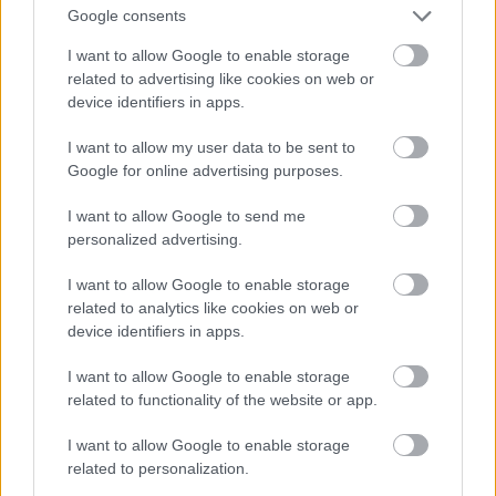
Google consents
Πρωτοδικείο Ηλείας
ΔΕ Γραμματέων
3
(Έδρα Πύργος)
I want to allow Google to enable storage
related to advertising like cookies on web or
Πρωτοδικείο Ηλείας
ΠΕ Γραμματέων
5
device identifiers in apps.
(Έδρα Πύργος)
I want to allow my user data to be sent to
Παράλληλη Έδρα
Google for online advertising purposes.
Αμαλιάδας (Πρωτοδικείο
ΔΕ Γραμματέων
2
Ηλείας)
I want to allow Google to send me
Πρωτοδικείο
personalized advertising.
Αιτωλοακαρνανίας (Έδρα
ΔΕ Γραμματέων
3
Αγρίνιο)
I want to allow Google to enable storage
related to analytics like cookies on web or
Πρωτοδικείο
device identifiers in apps.
Αιτωλοακαρνανίας (Έδρα
ΠΕ Γραμματέων
1
Αγρίνιο)
I want to allow Google to enable storage
Παράλληλη Έδρα
related to functionality of the website or app.
Μεσολογγίου
ΠΕ Γραμματέων
1
(Πρωτοδικείο
I want to allow Google to enable storage
Αιτωλοακαρνανίας)
related to personalization.
Διοικητικό Πρωτοδικείο