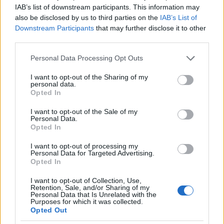
Πρωτοδικείο Αχαΐας
ΠΕ Γραμματέων
8
IAB’s list of downstream participants. This information may
(Έδρα Πάτρα)
also be disclosed by us to third parties on the
IAB’s List of
Downstream Participants
that may further disclose it to other
Πρωτοδικείο Αχαΐας
ΔΕ Γραμματέων
2
(Έδρα Πάτρα)
third parties.
Please note that this website/app uses one or more Google
Εισαγγελία Πρωτοδικών
Personal Data Processing Opt Outs
ΠΕ Γραμματέων
3
Αχαΐας (Έδρα Πάτρα)
services and may gather and store information including but
not limited to your visit or usage behaviour. You may click to
I want to opt-out of the Sharing of my
personal data.
Παράλληλη Έδρα Αιγίου
grant or deny consent to Google and its third-party tags to
ΔΕ Γραμματέων
1
Opted In
(Πρωτοδικείο Αχαΐας)
use your data for below specified purposes in below Google
consent section.
I want to opt-out of the Sale of my
Παράλληλη Έδρα
Personal Data.
Καλαβρύτων
ΠΕ Γραμματέων
2
Opted In
(Πρωτοδικείο Αχαΐας)
I want to opt-out of processing my
Διοικητικό Πρωτοδικείο
Personal Data for Targeted Advertising.
ΔΕ Γραμματέων
1
Πατρών
Opted In
Διοικητικό Πρωτοδικείο
I want to opt-out of Collection, Use,
ΠΕ Γραμματέων
1
Πατρών
Retention, Sale, and/or Sharing of my
Personal Data that Is Unrelated with the
Purposes for which it was collected.
Διοικητικό Πρωτοδικείο
Opted Out
ΔΕ Γραμματέων
1
Πύργου