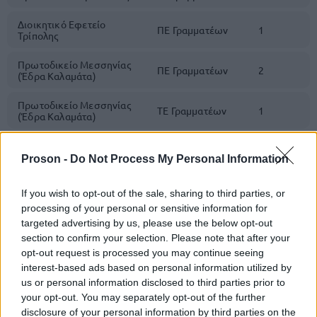
Διοικητικό Εφετείο
ΠΕ Γραμματέων
1
Τρίπολης
Πρωτοδικείο Μεσσηνίας
ΠΕ Γραμματέων
2
(Έδρα Καλαμάτα)
Πρωτοδικείο Μεσσηνίας
ΤΕ Γραμματέων
1
(Έδρα Καλαμάτα)
Περιφερειακή Έδρα
Πύλου (Πρωτοδικείο
ΔΕ Γραμματέων
1
Proson -
Do Not Process My Personal Information
Μεσσηνίας)
If you wish to opt-out of the sale, sharing to third parties, or
Παράλληλη Έδρα
Κυπαρισσίας (Εισαγγελία
ΔΕ Γραμματέων
2
processing of your personal or sensitive information for
Πρωτοδικών Μεσσηνίας)
targeted advertising by us, please use the below opt-out
section to confirm your selection. Please note that after your
Εφετείο Πατρών
ΠΕ Γραμματέων
2
opt-out request is processed you may continue seeing
interest-based ads based on personal information utilized by
Εισαγγελία Εφετών
us or personal information disclosed to third parties prior to
ΔΕ Γραμματέων
1
Πατρών
your opt-out. You may separately opt-out of the further
disclosure of your personal information by third parties on the