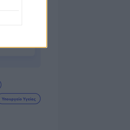
του – Τι
ο - Πού
Υπουργείο Υγείας