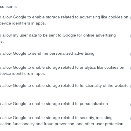
consents
πρώτος όλες τις σημαντικές ειδήσεις.
o allow Google to enable storage related to advertising like cookies on
 το proson.gr στα αποτελέσματα αναζήτησης τη
evice identifiers in apps.
o allow my user data to be sent to Google for online advertising
s.
to allow Google to send me personalized advertising.
είς Ειδήσεις
o allow Google to enable storage related to analytics like cookies on
evice identifiers in apps.
o allow Google to enable storage related to functionality of the website
νιαίο επίδομα έως 210 ευρώ - Πώς θα τα πάρε
o allow Google to enable storage related to personalization.
ι η λέξη «σιγαλός»
o allow Google to enable storage related to security, including
cation functionality and fraud prevention, and other user protection.