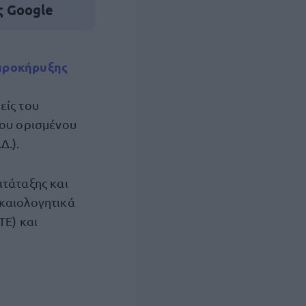
ς Google
προκήρυξης
είς του
ίου ορισμένου
Δ.).
ατάταξης και
ικαιολογητικά
ΤΕ) και