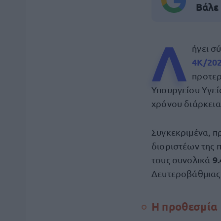
Βάλε
Λ
ήγει σ
4Κ/20
προτε
Υπουργείου Υγεί
χρόνου διάρκεια
Συγκεκριμένα, π
διοριστέων της 
9
τους συνολικά
Δευτεροβάθμιας 
Η προθεσμία