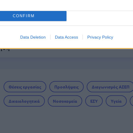
 Βοηθός: Ανοίγουν οι αιτήσεις στις 24 Αυγούσ
το πρόγραμμα
CONFIRM
Data Deletion
Data Access
Privacy Policy
ικά καταστήματα: 416 προσλήψεις χωρίς πτυχί
τηση
Θέσεις εργασίας
Προσλήψεις
Διαγωνισμός ΑΣΕΠ
Δικαιολογητικά
Νοσοκομεία
ΕΣΥ
Υγεία