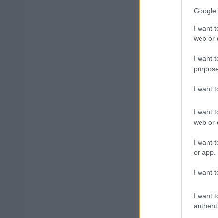
Google 
Μάθε 
I want t
Βάλε
web or d
I want t
purpose
I want 
Δημοφιλ
I want t
web or d
I want t
ΟΠΕΚΑ: Μη
or app.
I want t
Τι σημαίνε
I want t
authenti