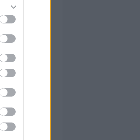
ς Google
τε