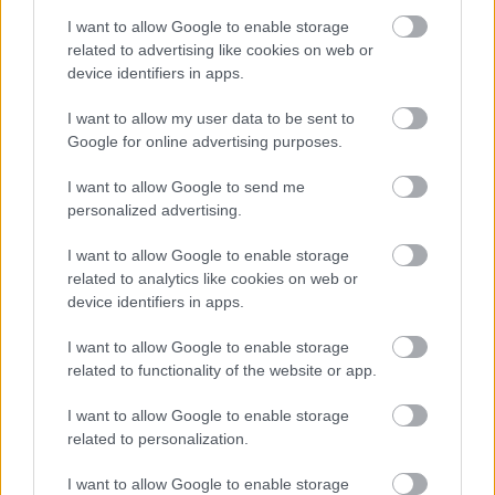
Αλλάζουν τα χαρτονομίσματα ευρώ –
I want to allow Google to enable storage
related to advertising like cookies on web or
Οριστικά εκτός το 500ευρο
device identifiers in apps.
I want to allow my user data to be sent to
Google for online advertising purposes.
ΔΥΠΑ: 1.000 προσλήψεις με μισθό έως
1.250€ - Πού θα κάνετε αίτηση
I want to allow Google to send me
personalized advertising.
I want to allow Google to enable storage
related to analytics like cookies on web or
Tags
device identifiers in apps.
I want to allow Google to enable storage
Θέσεις εργασίας
Προσλήψεις
Εκδήλωση
related to functionality of the website or app.
Δωρεάν
Πάτρα
I want to allow Google to enable storage
related to personalization.
I want to allow Google to enable storage