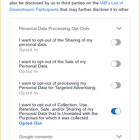
Βάλε το proson.gr στα αποτελέσματα
also be disclosed by us to third parties on the
IAB’s List of
Downstream Participants
αναζήτησης της Google
that may further disclose it to other
third parties.
Please note that this website/app uses one or more Google
Personal Data Processing Opt Outs
services and may gather and store information including but
not limited to your visit or usage behaviour. You may click to
I want to opt-out of the Sharing of my
personal data.
Δημοφιλείς Ειδήσεις
grant or deny consent to Google and its third-party tags to
Opted In
use your data for below specified purposes in below Google
consent section.
I want to opt-out of the Sale of my
Personal Data.
Opted In
ΑΣΕΠ: Αυτές είναι οι δύο επόμενες
I want to opt-out of processing my
προκηρύξεις «μαμούθ» (με μόρια)
Personal Data for Targeted Advertising.
Opted In
I want to opt-out of Collection, Use,
Retention, Sale, and/or Sharing of my
ΑΣΕΠ: Νέος γραπτός διαγωνισμός -
Personal Data that Is Unrelated with the
Purposes for which it was collected.
Μόνιμοι στο υπουργείο Εξωτερικών
Opted Out
Google consents