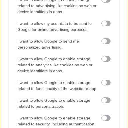
related to advertising like cookies on web or
device identifiers in apps.
Δημοφιλείς Ειδήσεις
I want to allow my user data to be sent to
Google for online advertising purposes.
I want to allow Google to send me
Αυτό το επίδομα δίνει 300 ευρώ - Δεν
personalized advertising.
χρειάζεται αίτηση
I want to allow Google to enable storage
related to analytics like cookies on web or
device identifiers in apps.
Τουρισμός για Όλους 2026: Voucher
I want to allow Google to enable storage
έως 600 ευρώ - Ποια ΑΦΜ παίρνουν
related to functionality of the website or app.
σειρά σήμερα
I want to allow Google to enable storage
related to personalization.
ΟΠΕΚΑ: Μηνιαίο επίδομα έως 210
I want to allow Google to enable storage
related to security, including authentication
ευρώ - Πώς θα τα πάρετε