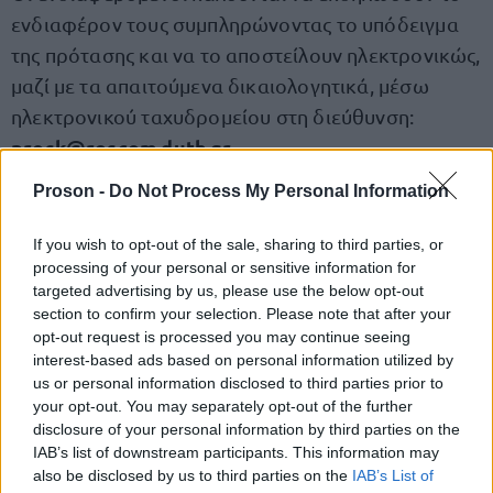
ενδιαφέρον τους συμπληρώνοντας το υπόδειγμα
της πρότασης και να το αποστείλουν ηλεκτρονικώς,
μαζί με τα απαιτούμενα δικαιολογητικά, μέσω
ηλεκτρονικού ταχυδρομείου στη διεύθυνση:
prosk@rescom.duth.gr
.
Proson -
Do Not Process My Personal Information
Καταληκτική ημερομηνία
If you wish to opt-out of the sale, sharing to third parties, or
processing of your personal or sensitive information for
Η τελευταία ημέρα υποβολής αιτήσεων είναι η
targeted advertising by us, please use the below opt-out
Πέμπτη 28 Νοεμβρίου 2024.
section to confirm your selection. Please note that after your
opt-out request is processed you may continue seeing
interest-based ads based on personal information utilized by
εδώ
Διαβάστε την προκήρυξη, πατώντας
.
us or personal information disclosed to third parties prior to
your opt-out. You may separately opt-out of the further
disclosure of your personal information by third parties on the
IAB’s list of downstream participants. This information may
ΑΣΕΠ: Πιστοποίηση Αγγλικών σε
also be disclosed by us to third parties on the
IAB’s List of