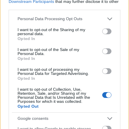
μόνο 2 ημέρες στα χέρια σας
Downstream Participants
that may further disclose it to other
third parties.
Please note that this website/app uses one or more Google
Personal Data Processing Opt Outs
services and may gather and store information including but
not limited to your visit or usage behaviour. You may click to
I want to opt-out of the Sharing of my
personal data.
grant or deny consent to Google and its third-party tags to
Opted In
use your data for below specified purposes in below Google
ΑΣΕΠ: Εξ αποστάσεως η πιο Εύκολη
consent section.
I want to opt-out of the Sale of my
Πιστοποίηση Υπολογιστών σε 2
Personal Data.
μέρες
Opted In
I want to opt-out of processing my
Personal Data for Targeted Advertising.
Opted In
I want to opt-out of Collection, Use,
Μάθε πρώτος όλες τις σημαντικές
Retention, Sale, and/or Sharing of my
Personal Data that Is Unrelated with the
ειδήσεις.
Purposes for which it was collected.
Opted Out
Βάλε το proson.gr στα αποτελέσματα
αναζήτησης της Google
Google consents
I want to allow Google to enable storage