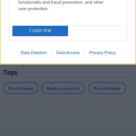
functionality and fraud prevention, and other
user protection.
ΔΥΠΑ: Ειδικό βοήθημα ανεργίας 565
ευρώ – Ποια δικαιολογητικά
CONFIRM
απαιτούνται
Data Deletion
Data Access
Privacy Policy
Tags
Προσλήψεις
Θέσεις εργασίας
Πανεπιστήμιο