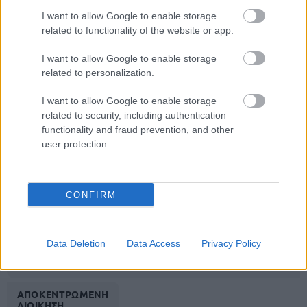
I want to allow Google to enable storage
ΑΠΟΚΕΝΤΡΩΜΕΝΗ
related to functionality of the website or app.
ΔΙΟΙΚΗΣΗ ΑΙΓΑΙΟΥ
I want to allow Google to enable storage
related to personalization.
Δωδεκανήσου
Κω
ΔΕΥΑ
20
I want to allow Google to enable storage
related to security, including authentication
functionality and fraud prevention, and other
Κυκλάδων
Θήρας
ΔΕΥΑ
45
user protection.
ΑΠΟΚΕΝΤΡΩΜΕΝΗ
CONFIRM
ΔΙΟΙΚΗΣΗ ΚΡΗΤΗΣ
Data Deletion
Data Access
Privacy Policy
Χανίων
Χανίων
ΔΕΥΑ
56
ΑΠΟΚΕΝΤΡΩΜΕΝΗ
ΔΙΟΙΚΗΣΗ