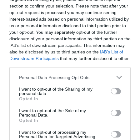
section to confirm your selection. Please note that after your
opt-out request is processed you may continue seeing
Δωδεκανήσου
Κω
ΔΕΥΑ
20
interest-based ads based on personal information utilized by
us or personal information disclosed to third parties prior to
your opt-out. You may separately opt-out of the further
Κυκλάδων
Θήρας
ΔΕΥΑ
45
disclosure of your personal information by third parties on the
IAB’s list of downstream participants. This information may
also be disclosed by us to third parties on the
IAB’s List of
Downstream Participants
that may further disclose it to other
ΑΠΟΚΕΝΤΡΩΜΕΝΗ
ΔΙΟΙΚΗΣΗ ΚΡΗΤΗΣ
third parties.
Please note that this website/app uses one or more Google
Personal Data Processing Opt Outs
services and may gather and store information including but
Χανίων
Χανίων
ΔΕΥΑ
56
not limited to your visit or usage behaviour. You may click to
I want to opt-out of the Sharing of my
personal data.
grant or deny consent to Google and its third-party tags to
Opted In
use your data for below specified purposes in below Google
consent section.
ΑΠΟΚΕΝΤΡΩΜΕΝΗ
I want to opt-out of the Sale of my
ΔΙΟΙΚΗΣΗ
Personal Data.
ΜΑΚΕΔΟΝΙΑΣ -
Opted In
ΘΡΑΚΗΣ
I want to opt-out of processing my
Personal Data for Targeted Advertising.