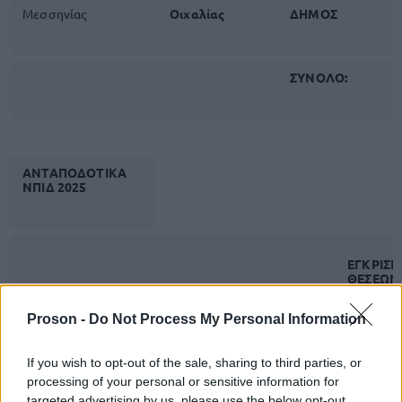
Μεσσηνίας
Οιχαλίας
ΔΗΜΟΣ
ΣΥΝΟΛΟ:
ΑΝΤΑΠΟΔΟΤΙΚΑ
ΝΠΙΔ 2025
ΕΓΚΡΙΣΗ
ΘΕΣΕΩΝ
ΦΟΡΕΑΣ/
ΙΔΟΧ
ΝΟΜΟΣ
ΟΤΑ
ΥΠΗΡΕΣΙΑ
Proson -
Do Not Process My Personal Information
If you wish to opt-out of the sale, sharing to third parties, or
ΑΠΟΚΕΝΤΡΩΜΕΝΗ
processing of your personal or sensitive information for
ΔΙΟΙΚΗΣΗ ΑΙΓΑΙΟΥ
targeted advertising by us, please use the below opt-out