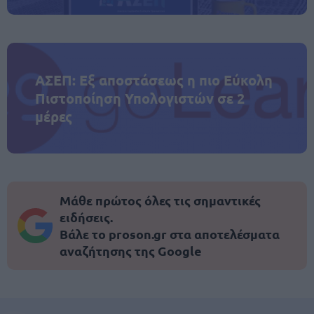
ΑΣΕΠ: Εξ αποστάσεως η πιο Εύκολη
Πιστοποίηση Υπολογιστών σε 2
μέρες
Μάθε πρώτος όλες τις σημαντικές
ειδήσεις.
Βάλε το proson.gr στα αποτελέσματα
αναζήτησης της Google