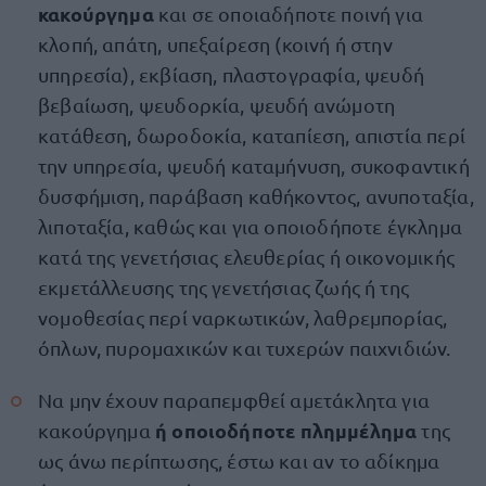
κακούργημα
και σε οποιαδήποτε ποινή για
κλοπή, απάτη, υπεξαίρεση (κοινή ή στην
υπηρεσία), εκβίαση, πλαστογραφία, ψευδή
βεβαίωση, ψευδορκία, ψευδή ανώμοτη
κατάθεση, δωροδοκία, καταπίεση, απιστία περί
την υπηρεσία, ψευδή καταμήνυση, συκοφαντική
δυσφήμιση, παράβαση καθήκοντος, ανυποταξία,
λιποταξία, καθώς και για οποιοδήποτε έγκλημα
κατά της γενετήσιας ελευθερίας ή οικονομικής
εκμετάλλευσης της γενετήσιας ζωής ή της
νομοθεσίας περί ναρκωτικών, λαθρεμπορίας,
όπλων, πυρομαχικών και τυχερών παιχνιδιών.
Να μην έχουν παραπεμφθεί αμετάκλητα για
ή οποιοδήποτε πλημμέλημα
κακούργημα
της
ως άνω περίπτωσης, έστω και αν το αδίκημα