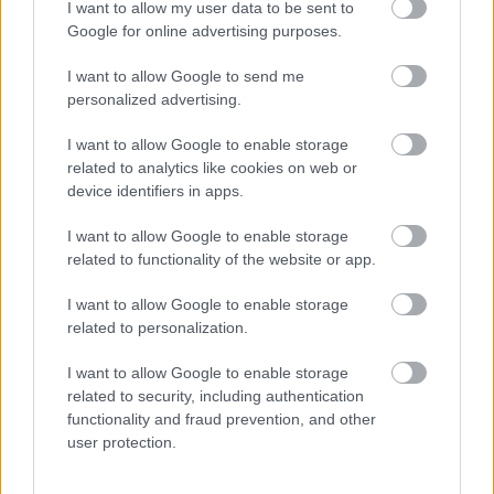
I want to allow my user data to be sent to
δοκιμασίες, οι υποψήφιοι πρέπει να πετύχουν τα
Google for online advertising purposes.
όρια επίδοσης των αγωνισμάτων
. Υποψήφιοι
που δεν θα επιτύχουν το όριο σε κάποια
I want to allow Google to send me
personalized advertising.
αθλητική δοκιμασία, δεν θα συνεχίσουν να
εξετάζονται.
I want to allow Google to enable storage
related to analytics like cookies on web or
Τα αποτελέσματα των αθλητικών δοκιμασιών
device identifiers in apps.
Συμβούλιο Επιλογής
υποβάλλονται στο
.
I want to allow Google to enable storage
related to functionality of the website or app.
ΕΔΩ
Δείτε
την προκήρυξη.
I want to allow Google to enable storage
related to personalization.
Πώς κάνετε την αίτηση; Σας την
I want to allow Google to enable storage
κάνει το Proson.gr σωστά χωρίς
related to security, including authentication
functionality and fraud prevention, and other
να κάνετε εσείς τίποτα
user protection.
Το Proson.gr σας
κάνει την αίτηση