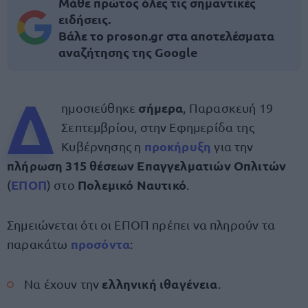
Μάθε πρώτος όλες τις σημαντικές
ειδήσεις.
Βάλε το proson.gr στα αποτελέσματα
αναζήτησης της Google
Δ
σήμερα
ημοσιεύθηκε
, Παρασκευή 19
Σεπτεμβρίου, στην Εφημερίδα της
προκήρυξη
Κυβέρνησης η
για την
πλήρωση 315 θέσεων Επαγγελματιών Οπλιτών
ΕΠΟΠ
Πολεμικό Ναυτικό
(
) στο
.
Σημειώνεται ότι οι ΕΠΟΠ πρέπει να πληρούν τα
προσόντα
παρακάτω
:
ελληνική ιθαγένεια
Να έχουν την
.