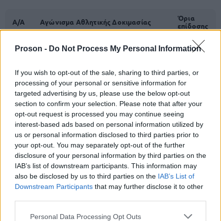
Όρια
A/A
Αγώνισμα Αθλητικής Δοκιμασίας
επίδοσης
1
Δρόμος 100 μ.
17’’
Proson -
Do Not Process My Personal Information
2
Δρόμος 1000 μ.
4’ και 50’’
If you wish to opt-out of the sale, sharing to third parties, or
processing of your personal or sensitive information for
3
Άλμα σε ύψος με φόρα
1 μ.
targeted advertising by us, please use the below opt-out
section to confirm your selection. Please note that after your
4
Άλμα σε μήκος με φόρα
3,60 μ.
opt-out request is processed you may continue seeing
interest-based ads based on personal information utilized by
Ρίψη σφαίρας (7,275 χλγ.). Μέσος
5
όρος ρίψης με το δεξί και με το
4 μ.
us or personal information disclosed to third parties prior to
αριστερό χέρι.
your opt-out. You may separately opt-out of the further
disclosure of your personal information by third parties on the
6
Ελεύθερη κολύμβηση 50 μ.
3’
IAB’s list of downstream participants. This information may
also be disclosed by us to third parties on the
IAB’s List of
Downstream Participants
that may further disclose it to other
διευκρινιστεί
Είναι σημαντικό να
ότι:
third parties.
Please note that this website/app uses one or more Google
Personal Data Processing Opt Outs