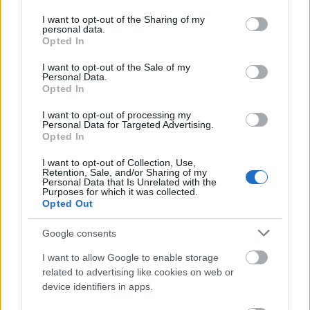
υποψήφιοι
Οι
θα συμμετάσχουν στις
services and may gather and store information including but
not limited to your visit or usage behaviour. You may click to
I want to opt-out of the Sharing of my
προβλεπόμενες αθλητικές δοκιμασίες με
personal data.
grant or deny consent to Google and its third-party tags to
αθλητική περιβολή
Opted In
. Η αθλητική περιβολή των
use your data for below specified purposes in below Google
υποψηφίων αποτελεί αποκλειστικά δική τους
consent section.
I want to opt-out of the Sale of my
Personal Data.
επιλογή και ευθύνη.
Opted In
δικαίωμα μίας
Οι υποψήφιοι έχουν
I want to opt-out of processing my
Personal Data for Targeted Advertising.
προσπάθειας
στις παραπάνω δοκιμασίες, πλην
Opted In
των αλμάτων και των ρίψεων που έχουν
I want to opt-out of Collection, Use,
δικαίωμα 3 προσπαθειών.
Retention, Sale, and/or Sharing of my
Personal Data that Is Unrelated with the
Purposes for which it was collected.
Opted Out
ρίψη σφαίρας
Στη
, ως τελική επίδοση ορίζεται
ο μέσος όρος του αθροίσματος της καλύτερης
Google consents
επιμέρους επίδοσης με το αριστερό και με το
I want to allow Google to enable storage
δεξί χέρι.
related to advertising like cookies on web or
device identifiers in apps.
Για να κριθούν κατάλληλοι στις αθλητικές