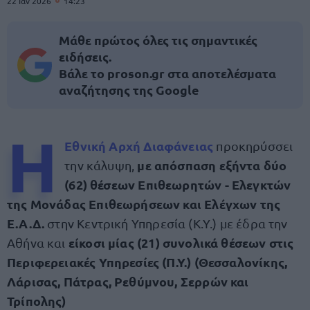
22 Ιαν 2026
14:23
Μάθε πρώτος όλες τις σημαντικές
ειδήσεις.
Βάλε το proson.gr στα αποτελέσματα
αναζήτησης της Google
Η
Εθνική Αρχή Διαφάνειας
προκηρύσσει
με απόσπαση εξήντα δύο
την κάλυψη,
(62) θέσεων Επιθεωρητών - Ελεγκτών
της Μονάδας Επιθεωρήσεων και Ελέγχων της
Ε.Α.Δ.
στην Κεντρική Υπηρεσία (Κ.Υ.) με έδρα την
είκοσι μίας (21) συνολικά θέσεων στις
Αθήνα και
Περιφερειακές Υπηρεσίες (Π.Υ.) (Θεσσαλονίκης,
Λάρισας, Πάτρας, Ρεθύμνου, Σερρών και
Τρίπολης)