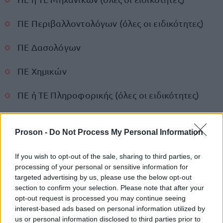
ΠΕ Περιβαλλοντολόγων (όλες οι ειδικότητες)
ΠΕ Δασολόγων
ΠΕ Χημικών
ΠΕ ή ΤΕ Πληροφορικής (όλες οι ειδικότητες)
ΠΕ Ιατρών (όλες οι ειδικότητες)
Proson -
Do Not Process My Personal Information
ΠΕ Εποπτών Δημόσιας Υγείας ή ΠΕ
Φαρμακευτικής ή ΠΕ Νοσηλευτικής
If you wish to opt-out of the sale, sharing to third parties, or
processing of your personal or sensitive information for
targeted advertising by us, please use the below opt-out
Διευκρινίζεται ότι για τους κλάδους ΠΕ Διοικητικού
section to confirm your selection. Please note that after your
Οικονομικού, δικαίωμα συμμετοχής στη
opt-out request is processed you may continue seeing
interest-based ads based on personal information utilized by
όλοι οι υπάλληλοι
διαγωνιστική διαδικασία έχουν
us or personal information disclosed to third parties prior to