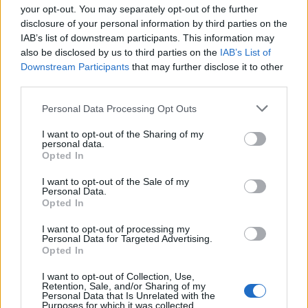
κατηγοριών ΠΕ ή ΤΕ, ανεξαρτήτως
your opt-out. You may separately opt-out of the further
κλάδου,
disclosure of your personal information by third parties on the
εφόσον πληρούν τα απαραίτητα τυπικά
IAB’s list of downstream participants. This information may
και πρόσθετα προσόντα που προβλέπονται στην
also be disclosed by us to third parties on the
IAB’s List of
προκήρυξη για τους κλάδους αυτούς (π.χ. γίνονται
Downstream Participants
that may further disclose it to other
αποδεκτοί κλάδοι όπως ΠΕ Διοικητικής
third parties.
Οργάνωσης, ΠΕ Εφοριακών ή Δημοσιονομικών
Please note that this website/app uses one or more Google
Personal Data Processing Opt Outs
κ.ά.).
services and may gather and store information including but
not limited to your visit or usage behaviour. You may click to
I want to opt-out of the Sharing of my
personal data.
grant or deny consent to Google and its third-party tags to
Opted In
Η αίτηση υποψηφιότητας συμπληρώνεται και
use your data for below specified purposes in below Google
consent section.
υποβάλλεται αποκλειστικά ηλεκτρονικά μέσω της
I want to opt-out of the Sale of my
Personal Data.
ηλεκτρονικής πλατφόρμας υποβολής αιτήσεων της
Opted In
Εθνικής Αρχής Διαφάνειας στη
I want to opt-out of processing my
https://forms.aead.gr.
διεύθυνση:
Personal Data for Targeted Advertising.
Opted In
Η προθεσμία υποβολής των ηλεκτρονικών
I want to opt-out of Collection, Use,
Retention, Sale, and/or Sharing of my
αιτήσεων συμμετοχής αρχίζει σήμερα Πέμπτη, 22
Personal Data that Is Unrelated with the
Purposes for which it was collected.