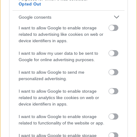
Παρασκευή, 20
Ιανουαρίου 2026 και λήγει την
Opted Out
Φεβρουαρίου 2026 και ώρα 23:59.
Google consents
I want to allow Google to enable storage
Δείτε την προκήρυξη ΕΔΩ
related to advertising like cookies on web or
device identifiers in apps.
I want to allow my user data to be sent to
ΑΣΕΠ: Πιστοποίηση Αγγλικών σε
Google for online advertising purposes.
μόνο 2 ημέρες στα χέρια σας
I want to allow Google to send me
personalized advertising.
I want to allow Google to enable storage
related to analytics like cookies on web or
device identifiers in apps.
ΑΣΕΠ: Εξ αποστάσεως η πιο Εύκολη
I want to allow Google to enable storage
Πιστοποίηση Υπολογιστών σε 2
related to functionality of the website or app.
μέρες
I want to allow Google to enable storage