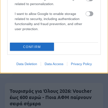
related to personalization.
I want to allow Google to enable storage
related to security, including authentication
Μάθε πρώτος όλες τις σημαντικές
functionality and fraud prevention, and other
ειδήσεις.
user protection.
Βάλε το proson.gr στα αποτελέσματα
αναζήτησης της Google
CONFIRM
Data Deletion
Data Access
Privacy Policy
Δημοφιλείς Ειδήσεις
Τουρισμός για Όλους 2026: Voucher
έως 600 ευρώ - Ποια ΑΦΜ παίρνουν
σειρά σήμερα