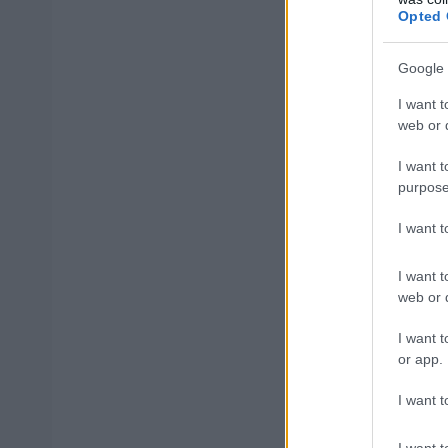
Η αίτηση υποψηφ
Opted 
διεύθυνση
k.cha
προθεσμίας.
Google 
I want t
Διαβάστε ολόκλ
web or d
I want t
purpose
ΑΣΕΠ: Πισ
I want 
I want t
web or d
I want t
or app.
ΑΣΕΠ: Εξ 
μέρες
I want t
I want t