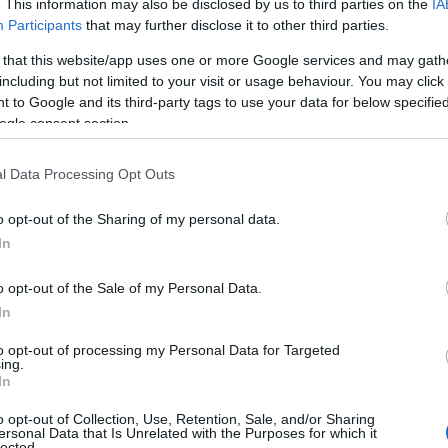
. This information may also be disclosed by us to third parties on the
IA
Participants
that may further disclose it to other third parties.
 that this website/app uses one or more Google services and may gath
πορούν να καταθέσουν την αίτηση τους μέσω του πλ
including but not limited to your visit or usage behaviour. You may click 
ΑΑΔΕ και η διαδικασία διαφοροποιείται αναλογά με το
 to Google and its third-party tags to use your data for below specifi
ogle consent section.
l Data Processing Opt Outs
ς ΑΑΔΕ
o opt-out of the Sharing of my personal data.
υ ευρύτερου Δημοσίου
In
o opt-out of the Sale of my Personal Data.
ση, η αίτηση
συνοδεύεται υποχρεωτικά από:
In
to opt-out of processing my Personal Data for Targeted
ογραφικό σημείωμα
ing.
In
λωση
o opt-out of Collection, Use, Retention, Sale, and/or Sharing
ersonal Data that Is Unrelated with the Purposes for which it
lected.