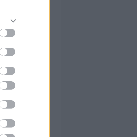
ρονικά στη
.1. της παρούσας
 σας
στών σε 2