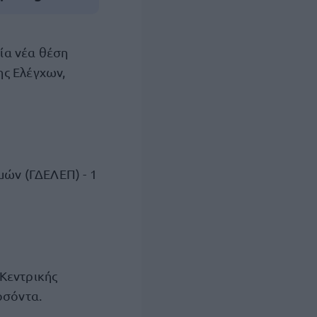
ία νέα θέση
ης Ελέγχων,
μών (ΓΔΕΛΕΠ) - 1
Κεντρικής
οσόντα.