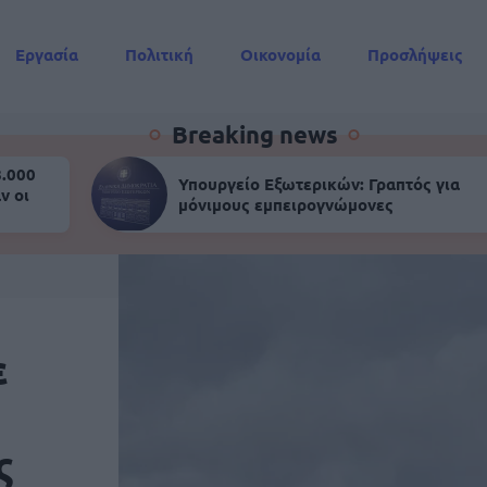
Εργασία
Πολιτική
Οικονομία
Προσλήψεις
Συντάξεις
Breaking news
8.000
Υπουργείο Εξωτερικών: Γραπτός για
ν οι
μόνιμους εμπειρογνώμονες
ε
ς