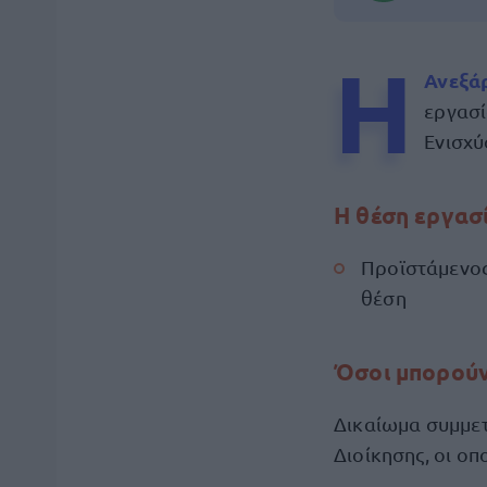
Η
Ανεξά
εργασί
Ενισχύ
Η θέση εργασ
Προϊστάμενος
θέση
Όσοι μπορούν
Δικαίωμα συμμετ
Διοίκησης, οι ο