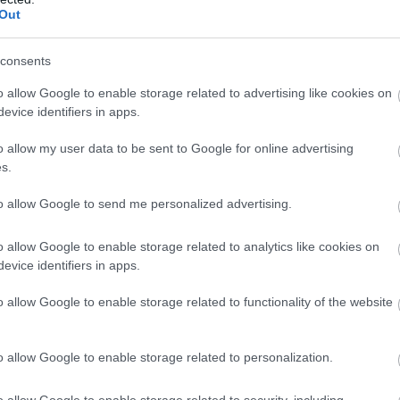
ιότητας, ως το Συνημμένο Ι, υποβάλλεται μόνο ηλεκτ
Out
ntzara@aade.gr
εντός της αναφερόμενης στο σημείο 5
consents
o allow Google to enable storage related to advertising like cookies on
ΕΔΩ
ηρη την προκήρυξη,
.
evice identifiers in apps.
o allow my user data to be sent to Google for online advertising
s.
τοποίηση Αγγλικών σε μόνο 2 ημέρες στα χέρια
to allow Google to send me personalized advertising.
o allow Google to enable storage related to analytics like cookies on
evice identifiers in apps.
o allow Google to enable storage related to functionality of the website
αποστάσεως η πιο Εύκολη Πιστοποίηση Υπολογι
o allow Google to enable storage related to personalization.
o allow Google to enable storage related to security, including