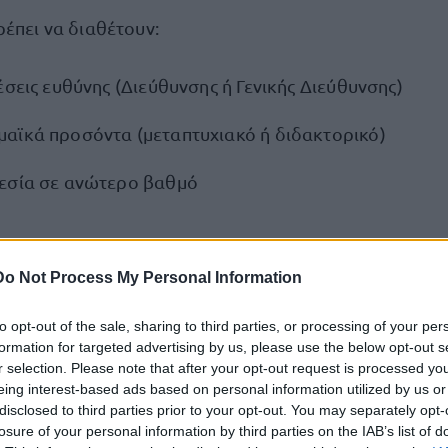
έπει να διαθέτουν:
έσεις ευθύνης (Διεύθυνσης ή Γενικής Διεύθυνσης)
αϊκά προσόντα (μεταπτυχιακό ή διδακτορικό)
εσία σε ανώτερο βαθμό
ν αιτήσεων συμμετοχής
Do Not Process My Personal Information
αρτάται στην ιστοσελίδα της ΑΑΔΕ (www.aade.gr) και
κό Σύστημα Διαχείρισης Προσωπικού ΑΑΔΕ
ενδ
. Οι
to opt-out of the sale, sharing to third parties, or processing of your per
formation for targeted advertising by us, please use the below opt-out s
οβάλλουν την αίτηση υποψηφιότητάς τους ηλεκτρονικ
r selection. Please note that after your opt-out request is processed y
ικής προθεσμίας 10 εργάσιμων ημερών από την ημέρ
eing interest-based ads based on personal information utilized by us or
ΑΑΔΕ
σκλησης στον ιστότοπο της
. Η προθεσμία υποβ
disclosed to third parties prior to your opt-out. You may separately opt-
losure of your personal information by third parties on the IAB’s list of
ξεκινά την 1η Απριλίου 2026 και λήγει την
φιότητας