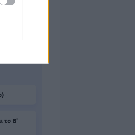
ς Google
ο)
 το Β'