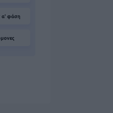
 α' φάση
ώμονες