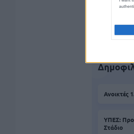
authenti
Μάθε 
Βάλε
Δημοφιλ
Ανοικτές 1
ΥΠΕΣ: Προ
Στάδιο