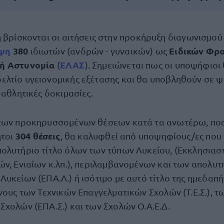
η βρίσκονται οι αιτήσεις στην προκήρυξη διαγωνισμού 
ψη
380
Ειδικών Φρ
ιδιωτών (ανδρών - γυναικών) ως
ή Αστυνομία
ΕΛΑΣ
(
). Σημειώνεται πως οι υποψήφιοι
λτίο υγειονομικής εξέτασης και θα υποβληθούν σε ψ
 αθλητικές δοκιμασίες.
 των προκηρυσσομένων θέσεων κατά τα ανωτέρω, πο
304 θέσεις
ήτοι
, θα καλυφθεί από υποψηφίους/ες που
ολυτήριο τίτλο όλων των τύπων Λυκείου, (Εκκλησιασ
ών, Ενιαίων κ.λπ.), περιλαμβανομένων και των απολυ
υκείων (ΕΠΑ.Λ.) ή ισότιμο με αυτό τίτλο της ημεδαπή
νους των Τεχνικών Επαγγελματικών Σχολών (Τ.Ε.Σ.), τ
Σχολών (ΕΠΑ.Σ.) και των Σχολών Ο.Α.Ε.Δ.