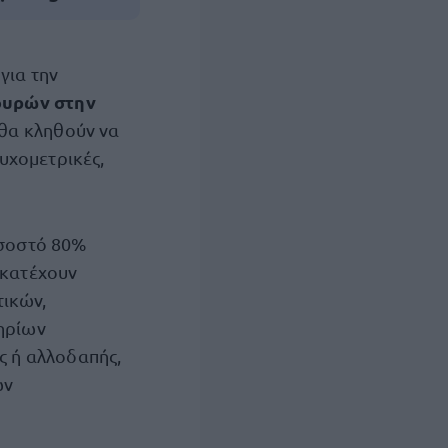
για την
ουρών στην
 θα κληθούν να
υχομετρικές,
σοστό 80%
 κατέχουν
τικών,
τηρίων
ς ή αλλοδαπής,
ων