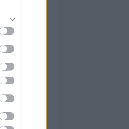
ενα στις
ς
και
ήματα.
βεύουν
των τους.
ατά το χρόνο
εκτοί υποψήφιοι,
, έστω και αν