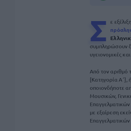
Σ
ε εξέλιξ
πρόσλη
Ελληνικ
συμπληρώσουν δε
υγειονομικές και
Από τον αριθμό
[Κατηγορία Α΄], 
οποιονδήποτε απ
Μουσικών, Γενικ
Επαγγελματικών Λ
με εξαίρεση εκεί
Επαγγελματικών 