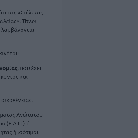
κότητας «Στέλεχος
είας». Τίτλοι
ν λαμβάνονται
κινήτου.
νομίας
, που έχει
κοντος και
ς
οικογένειας.
ήματος Ανώτατου
υ (Ε.Α.Π.) ή
τητας ή ισότιμου