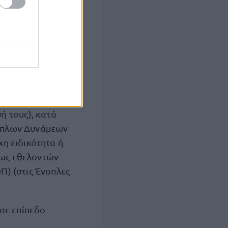
πιβλήθηκε ή όχι
ή τους), κατά
νόπλων Δυνάμεων
χη ειδικότητα ή
 ως εθελοντών
Π) (στις Ένοπλες
 σε επίπεδο