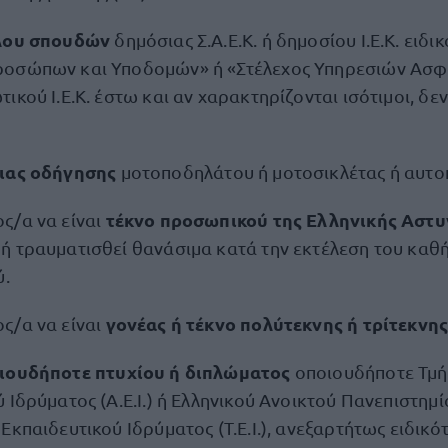
τλου σπουδών
δημόσιας Σ.Α.Ε.Κ. ή δημοσίου Ι.Ε.Κ. ειδι
οσώπων και Υποδομών» ή «Στέλεχος Υπηρεσιών Ασφαλ
ικού Ι.Ε.Κ. έστω και αν χαρακτηρίζονται ισότιμοι, δε
ιας οδήγησης
μοτοποδηλάτου ή μοτοσικλέτας ή αυτο
τέκνο προσωπικού της Ελληνικής Αστυ
ς/α να είναι
ή τραυματισθεί θανάσιμα κατά την εκτέλεση του καθή
ύ.
γονέας ή τέκνο πολύτεκνης ή τρίτεκνη
ς/α να είναι
ιουδήποτε πτυχίου ή διπλώματος
οποιουδήποτε Τμ
 Ιδρύματος (Α.Ε.Ι.) ή Ελληνικού Ανοικτού Πανεπιστημίο
Εκπαιδευτικού Ιδρύματος (Τ.Ε.Ι.), ανεξαρτήτως ειδικό