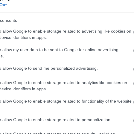
Out
ικά
ψυχικά
διανοητικά προσόντα
,
και
, ανταποκρινόμ
υ αστυνομικού έργου.
consents
ημα
1,70 μ. για τους άνδρε
το οποίο είναι τουλάχιστον
o allow Google to enable storage related to advertising like cookies on
1,63 μ. για τις γυναίκες
evice identifiers in apps.
ένα
, αμφότεροι/ες χωρίς υποδ
o allow my user data to be sent to Google for online advertising
στο Σύνταγμα
, αφοσίωση στην Πατρίδα και δεν πρεσ
s.
 δοξασίες, που εμποδίζουν την εκτέλεση των καθηκόν
to allow Google to send me personalized advertising.
εκπληρώσει τις στρατιωτικές
ουν
τους υποχρεώσεις κ
o allow Google to enable storage related to analytics like cookies on
αίτησης συμμετοχής στον διαγωνισμό. Δεν γίνονται δ
evice identifiers in apps.
υν απαλλαγεί νόμιμα από αυτές.
o allow Google to enable storage related to functionality of the website
ταδικασθεί
τελεσίδικα
o allow Google to enable storage related to personalization.
ερηθεί
οποτεδήποτε των πολιτικών δικαιωμάτων τους
χρόνος που ορίσθηκε για τη στέρησή τους.
o allow Google to enable storage related to security, including