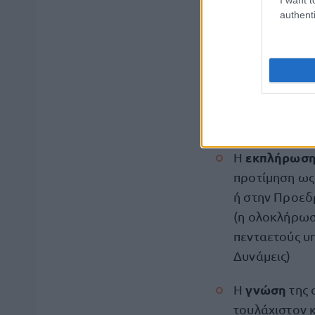
authenti
Δεν έχουν τε
Δεν έχουν κ
ποινή για την
Πρόσθετα προσό
εκπλήρωση
Η
προτίμηση ως
ή στην Προεδρ
(η ολοκλήρωσ
πενταετούς υπ
Δυνάμεις)
γνώση
Η
της 
τουλάχιστον 