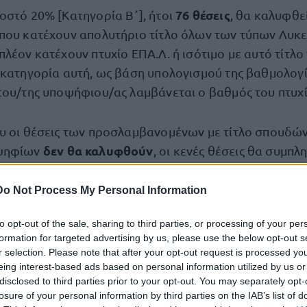
76 θέσεις
οστό 20% [Κατηγορία Β΄], ήτοι
, θα καλυφθε
που κατέχουν απολυτήριο τίτλο όλων των τύπων Λυκε
λέον κατέχουν πτυχίο ΕΠΑ.Λ. ή ισότιμο με αυτό τίτλο
 κατηγορία αυτή, ως βάση υπολογισμού της βαθμολογ
του/της υποψήφιου/ας λαμβάνεται ο βαθμός του πτυχί
υ οι θέσεις των προσλαμβανομένων με τίτλο σπουδών
δεν θα καλυφθούν
οψηφίων
, οι κενές θέσεις θα συμπ
άλλης κατηγορίας
της
. Οι υποψήφιοι/ες δικαιούνται 
ής μόνο για μια κατηγορία (Α΄-80% ή Β΄-20%). Σε περ
Do Not Process My Personal Information
 μίας αιτήσεων για διαφορετικές κατηγορίες (Α΄-80% 
to opt-out of the sale, sharing to third parties, or processing of your per
α
ευταίας χρονικά υποβληθείσας αίτησης συνεπάγεται
formation for targeted advertising by us, please use the below opt-out s
ροηγούμενης αίτησης.
r selection. Please note that after your opt-out request is processed y
eing interest-based ads based on personal information utilized by us or
disclosed to third parties prior to your opt-out. You may separately opt-
ποψηφίων
losure of your personal information by third parties on the IAB’s list of