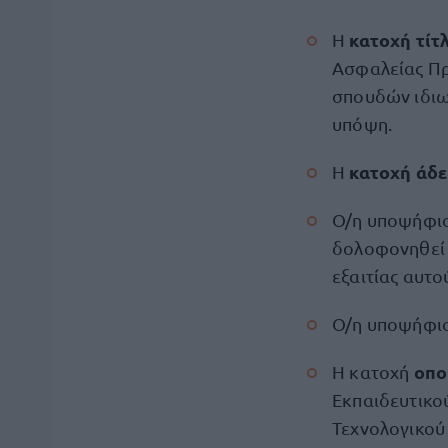
κατοχή τί
Η
Ασφαλείας Πρ
σπουδών ιδιωτ
υπόψη.
κατοχή άδε
Η
Ο/η υποψήφιο
δολοφονηθεί 
εξαιτίας αυτο
Ο/η υποψήφιο
οπο
Η κατοχή
Εκπαιδευτικού
Τεχνολογικού 