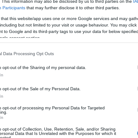
. This information may also be disclosed by us to third parties on the
IA
διαγωνισμό
άνδρ
τοχής στο
έχουν οι Έλληνες πολίτες (
Participants
that may further disclose it to other third parties.
όλουθα προσόντα και προϋποθέσεις:
 that this website/app uses one or more Google services and may gath
including but not limited to your visit or usage behaviour. You may click 
 to Google and its third-party tags to use your data for below specifi
οι Λυκείου
ή άλλης ισότιμης Σχολής Εσωτερικού ή Εξ
ogle consent section.
ουν το 28ο έτος
της ηλικίας τους. Για τον υπολογισμό 
l Data Processing Opt Outs
ς ημερομηνία γέννησης θεωρείται η 31η Δεκεμβρίου 
. Δηλαδή όσοι γεννήθηκαν από την 01-01-1998 και με
o opt-out of the Sharing of my personal data.
In
και άρτια σωματική
διάπλαση
o opt-out of the Sale of my Personal Data.
τατουάζ
ερματοστιξία (
) στο σώμα τους, η οποία: α) εί
In
ρινή και χειμερινή στολή) εξωτερικά εμφανής και επιπ
to opt-out of processing my Personal Data for Targeted
ing.
κονίσεις, ως εκ του περιεχομένου τους, είτε αναιρούν
In
γμα ουδετερότητα των υπαλλήλων του Δημοσίου είτε
o opt-out of Collection, Use, Retention, Sale, and/or Sharing
ος δεν συνάδει προς την ιδιότητα και τα καθήκοντά το
ersonal Data that Is Unrelated with the Purposes for which it
lected.