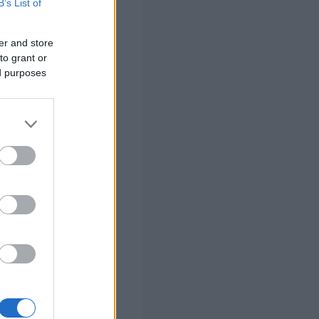
B’s List of
ες και γυναίκες
),
er and store
to grant or
ed purposes
ωτερικού.
της ηλικίας των
του έτους
ταγενέστερα.
ναι με την
λέον β) οι
 την επιβαλλόμενη
 προκαλούν κατά
υς.