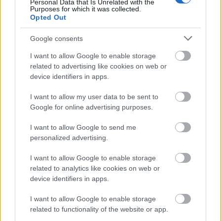
Personal Data that Is Unrelated with the
Purposes for which it was collected.
ΕΔΩ
Opted Out
ολόκληρη την προκήρυξη για τις
Δείτε
προσλήψεις στον Δήμο Αθηναίων
.
Google consents
I want to allow Google to enable storage
related to advertising like cookies on web or
device identifiers in apps.
ΑΣΕΠ: Πιστοποίηση Αγγλικών σε
μόνο 2 ημέρες στα χέρια σας
I want to allow my user data to be sent to
Google for online advertising purposes.
I want to allow Google to send me
personalized advertising.
I want to allow Google to enable storage
ΑΣΕΠ: Εξ αποστάσεως η πιο Εύκολη
related to analytics like cookies on web or
Πιστοποίηση Υπολογιστών σε 2
device identifiers in apps.
μέρες
I want to allow Google to enable storage
related to functionality of the website or app.