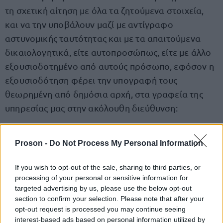
τη σχετική αίτηση με όλα τα ζητούμενα στοιχεία,
και να την υποβάλουν μαζί με αντίγραφο
αστυνομικής ταυτότητας και με τα απαιτούμενα
δικαιολογητικά, είτε αυτοπροσώπως, είτε με άλλο
εξουσιοδοτημένο από αυτούς πρόσωπο, εφόσον η
εξουσιοδότηση φέρει την υπογραφή τους
θεωρημένη από δημόσια αρχή, στα γραφεία της
υπηρεσίας μας στην ακόλουθη διεύθυνση:
Δήμος Αθηναίων – Πατησίων 159, Αθήνα
,
Proson -
Do Not Process My Personal Information
Σμήμα Πρωτοκόλλου, Διεκπεραίωσης και
Αρχείου, Ισόγειο, είτε ταχυδρομικά με
If you wish to opt-out of the sale, sharing to third parties, or
συστημένη επιστολή, στα γραφεία της
processing of your personal or sensitive information for
targeted advertising by us, please use the below opt-out
υπηρεσίας στην ακόλουθη διεύθυνση: Δήμος
section to confirm your selection. Please note that after your
Αθηναίων, Γραφείο Πρωτοκόλλου,
opt-out request is processed you may continue seeing
Διεκπεραίωσης και Αρχείου, 5ος Όροφος,
interest-based ads based on personal information utilized by