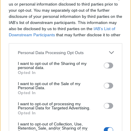
us or personal information disclosed to third parties prior to
Πατησίων 159, Σ.Κ. 11252, Αθήνα, απευθύνοντάς
your opt-out. You may separately opt-out of the further
την στη Διεύθυνση Διαχείρισης και Ανάπτυξης
disclosure of your personal information by third parties on the
Ανθρώπινου Δυναμικού, Σμήμα Προσωπικού
IAB’s list of downstream participants. This information may
also be disclosed by us to third parties on the
IAB’s List of
Ιδιωτικού Δικαίου, υπόψη κου Γιαννέλη (τηλ.
Downstream Participants
that may further disclose it to other
επικοινωνίας: 2144117236, 2144117237,
third parties.
2144117238, 2144117239,2144117235,
Please note that this website/app uses one or more Google
Personal Data Processing Opt Outs
2144117241 2144117244, 2144117245,
services and may gather and store information including but
2144117246, 2144117247).
not limited to your visit or usage behaviour. You may click to
I want to opt-out of the Sharing of my
personal data.
grant or deny consent to Google and its third-party tags to
Opted In
use your data for below specified purposes in below Google
Η προθεσμία υποβολής των αιτήσεων λήγει την
consent section.
I want to opt-out of the Sale of my
Personal Data.
Παρασκευή, 22 Μαΐου 2026
.
Opted In
I want to opt-out of processing my
Personal Data for Targeted Advertising.
Μείνετε συντονισμένοι στο Proson.gr, ώστε να
Opted In
προσλήψεις σε
ενημερώνεστε πρώτοι για όλες τις
I want to opt-out of Collection, Use,
δήμους
.
Retention, Sale, and/or Sharing of my