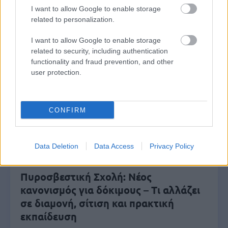
I want to allow Google to enable storage
related to personalization.
Μάθε πρώτος όλες τις σημαντικές
I want to allow Google to enable storage
ειδήσεις.
related to security, including authentication
Βάλε το proson.gr στα αποτελέσματα
functionality and fraud prevention, and other
αναζήτησης της Google
user protection.
CONFIRM
Δημοφιλείς Ειδήσεις
Data Deletion
Data Access
Privacy Policy
Πυροσβεστική Σχολή: Νέος
κανονισμός για δόκιμους – Τι αλλάζει
σε διαμονή, σίτιση και πρακτική
εκπαίδευση