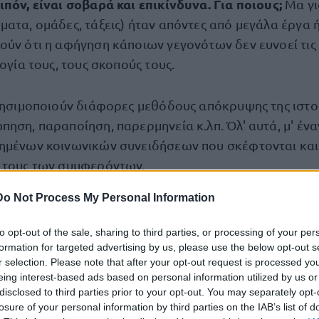
πόν, είναι σοβαρά και επικίνδυνα. Για ποιους;
Μα γι
ματα, ομάδες, τάξεις) ήταν απόντες από μεγάλα έργα 
ούν ότι η αφήγηση κάποιων γεγονότων δεν ευνοεί τις 
λογία τους, τους σκοπούς τους.
χρησιμοποιούν διάφορες μεθόδους απόκρυψης της ιστο
ηση, παραποίηση, παρερμηνεία κ.λπ. Όλ' αυτά, μ' ένα
ημένων κοινωνικών συνειδήσεων που σκέφτονται και
 τους των συμφερόντων.
Do Not Process My Personal Information
νεται με τόσα ψέματα και παραχαράξεις, ώστε χρειάζ
α βγουν οι ιστορικές αλήθειες που έχουν αντικαταστα
to opt-out of the sale, sharing to third parties, or processing of your per
εότυπα με στόχο να σβηστεί από τη μνήμη ότι η επανά
formation for targeted advertising by us, please use the below opt-out s
r selection. Please note that after your opt-out request is processed y
 φίλους.
eing interest-based ads based on personal information utilized by us or
disclosed to third parties prior to your opt-out. You may separately opt-
losure of your personal information by third parties on the IAB’s list of
 της ιστορίας!