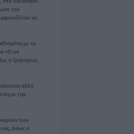
, στο χλευασμό
δωσε την
εμφανιζόταν να
ανθισμένη με το
μα «Στον
ίας ο Γρηγόριος
ανάσταση αλλά
εση με την
ριαρχία των
ους, όπως ο