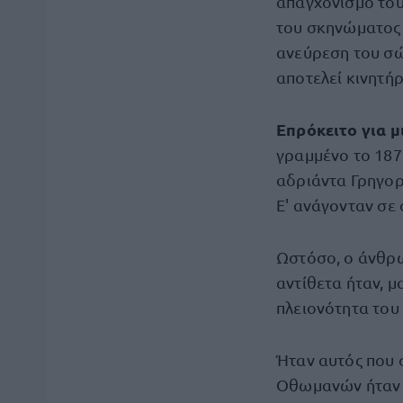
απαγχονισμό του
του σκηνώματος 
ανεύρεση του σώ
αποτελεί κινητήρ
Επρόκειτο για μ
γραμμένο το 187
αδριάντα Γρηγορ
Ε' ανάγονταν σε
Ωστόσο, ο άνθρω
αντίθετα ήταν, μ
πλειονότητα του 
Ήταν αυτός που 
Οθωμανών ήταν θ