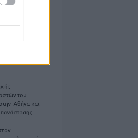
Επανάστασης του
 το Παλάτι,
ή για το
υς. Ο,τι δεν
ικής
 οστών του
στην Αθήνα και
 επανάστασης.
στον