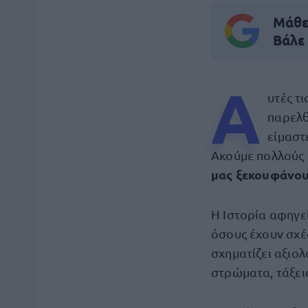
Μάθε 
Βάλε
Α
υτές τ
παρελθ
είμαστ
Ακούμε πολλούς κ
μας ξεκουφάνου
Η Ιστορία αφηγε
όσους έχουν σχέ
σχηματίζει αξιολ
στρώματα, τάξει