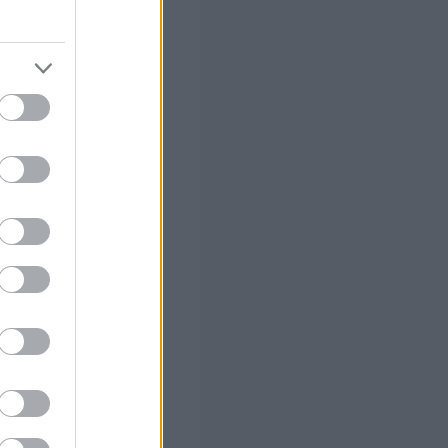
η ούτε στην Αγία
τήθηκε το 1838
 βασιλικό
ί να γιορτάζεται
ση της Επιδαύρου
 της Ελλάδος και
εσμό με την Α΄
, κατάργησε την
υθαίρετα τη
ώτερο ιερατείο,
τή της
καθιέρωση της