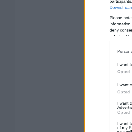
participants
Downstream 
Η Τουρκοκρατία 
Please note
συμφέροντα. Η ο
information 
διοικητικών οργ
deny consent
in below Go
τάξης αποδόθηκε
Persona
Για να έρθουμε, 
περιπτώσεων.
I want t
Opted 
Ποιος Έλληνας, σ
I want t
«ξεκίνημα της 
Opted 
γνωρίζουμε για 
I want 
τους ξένους προ
Advertis
αναφερθούμε στο
Opted 
των όπλων στην 
I want t
of my P
Ελληνικής Επανά
was col