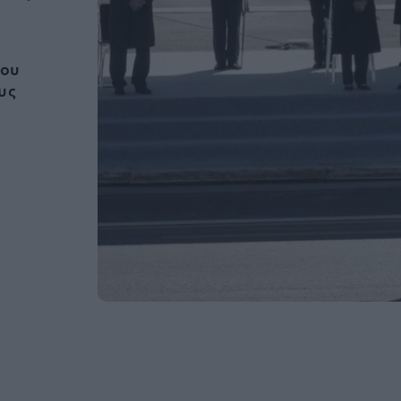
που
υς