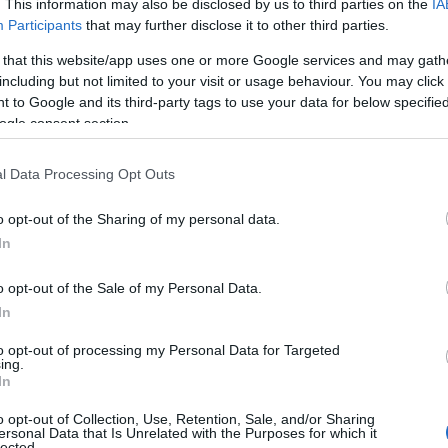
. This information may also be disclosed by us to third parties on the
IA
Participants
that may further disclose it to other third parties.
εξέθρεψε κοινωνικές τάξεις με συγκρουόμενα και αν
 that this website/app uses one or more Google services and may gath
θωμανική κυβέρνηση, δημιούργησε μια ελληνική αρι
including but not limited to your visit or usage behaviour. You may click 
άνων και φοροεισπρακτόρων. Η ηθική και πολιτική θέ
 to Google and its third-party tags to use your data for below specifi
ogle consent section.
 άριστα με την ονομασία τους σαν είδος «χριστιανών
l Data Processing Opt Outs
όμως, στο θέμα μας πολύ - πολύ συγκεκριμένα με δυο 
o opt-out of the Sharing of my personal data.
In
ε όποια ηλικία κι αν βρίσκεται, δε γνωρίζει να πει 
o opt-out of the Sale of my Personal Data.
Επανάστασης στην Αγία Λαύρα στις 25 Μάρτη»;
Μπορε
In
την τύχη των πρωτεργατών της Επανάστασης, για την 
to opt-out of processing my Personal Data for Targeted
στάτες, για την κατάληξη του αγώνα, όμως όλοι μπορο
ing.
 «πιο σημαντικό γεγονός της Νεότερης Ιστορίας μας, 
In
Αγία Λαύρα από τον Π.Π. Γερμανό, που αποτέλεσε και
o opt-out of Collection, Use, Retention, Sale, and/or Sharing
ersonal Data that Is Unrelated with the Purposes for which it
στασης».
lected.