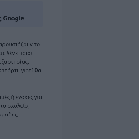
ς Google
παρουσιάζουν το
ς λένε ποιοι
εξαρτησίας.
θα
ατάρτι, γιατί
μές ή ενοχές για
το σχολείο,
ομάδες,