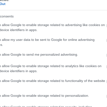
Out
ις 25 Μάρτη του 1821 ξεκίνησε η Ελληνική Επανάστασ
consents
o allow Google to enable storage related to advertising like cookies on
evice identifiers in apps.
ν ημερομηνία έναρξης της Επανάστασης αυτή θεσμοθε
ιλιά Όθωνα. Η παραχάραξη του 21, λοιπόν, έγινε με το
o allow my user data to be sent to Google for online advertising
s.
ωνα καθώς μέχρι τότε η εθνική γιορτή είχε καθιερωθε
, σε ανάμνηση της 1ης Γενάρη, που η Α' Εθνοσυνέλευ
to allow Google to send me personalized advertising.
ρυξε επίσημα και πανελλαδικά την Εθνική Ανεξαρτησία
το Ελληνικό Σύνταγμα. Ο Όθωνας για να κόψει κάθε θ
o allow Google to enable storage related to analytics like cookies on
evice identifiers in apps.
η της Επιδαύρου, που ψήφισε πολίτευμα δημοκρατικό
μέρα Εθνικής γιορτής και με το διάταγμά του αυτό α
o allow Google to enable storage related to functionality of the website
 Μάρτη. Και είναι φανερό ότι οι προύχοντες και το αν
ωση δε θα μπορούσαν να καταργήσουν την Εθνική γιορ
o allow Google to enable storage related to personalization.
ι να πλάσουν τον μύθο της Αγίας Λαύρας χωρίς την 
πέτειο της Εθνικής γιορτής.
o allow Google to enable storage related to security, including