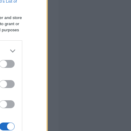
B’s List of
ταγωνιστικά
er and store
στοκρατία
to grant or
ση τούτης της
ed purposes
 Τούρκων».
μελέτες
δυο λόγια για το
ί να μη
εξάρτηση και
ύμε εύκολα να
στην ευλογία
 αφετηρία της