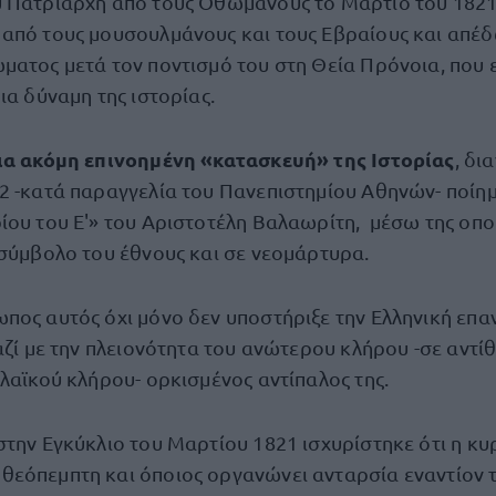
 Πατριάρχη από τους Οθωμανούς το Μάρτιο του 1821
από τους μουσουλμάνους και τους Εβραίους και απέ
ματος μετά τον ποντισμό του στη Θεία Πρόνοια, που 
ια δύναμη της ιστορίας.
ια ακόμη επινοημένη «κατασκευή» της Ιστορίας
, δι
2 -κατά παραγγελία του Πανεπιστημίου Αθηνών- ποίη
ίου του Ε'» του Αριστοτέλη Βαλαωρίτη, μέσω της οπο
 σύμβολο του έθνους και σε νεομάρτυρα.
πος αυτός όχι μόνο δεν υποστήριξε την Ελληνική επ
αζί με την πλειονότητα του ανώτερου κλήρου -σε αντίθ
λαϊκού κλήρου- ορκισμένος αντίπαλος της.
στην Εγκύκλιο του Μαρτίου 1821 ισχυρίστηκε ότι η κυ
εόπεμπτη και όποιος οργανώνει ανταρσία εναντίον τ