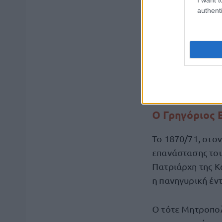
authenti
Βρισκόταν ήδη 
'21.
Ο πολιτικός 
θεώρησαν ότι ήτ
παρελθόν με στόχ
συνέφερε ή το α
Ο Γρηγόριος 
Το 1870/71, στον
επανάστασης του 
Πατριάρχη της Κ
η πανηγυρική έν
Ο τότε Μητροπο