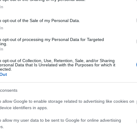
In
o opt-out of the Sale of my Personal Data.
In
αποστάσεως η πιο Εύκολη Πιστοποίηση Υπολογι
to opt-out of processing my Personal Data for Targeted
ing.
In
o opt-out of Collection, Use, Retention, Sale, and/or Sharing
ersonal Data that Is Unrelated with the Purposes for which it
lected.
Out
πρώτος όλες τις σημαντικές ειδήσεις.
consents
 το proson.gr στα αποτελέσματα αναζήτησης τη
o allow Google to enable storage related to advertising like cookies on
evice identifiers in apps.
o allow my user data to be sent to Google for online advertising
s.
είς Ειδήσεις