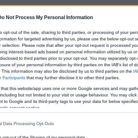
αρροών που υπάρχουν εδώ και μήνες, η άσκηση της νέας
Do Not Process My Personal Information
κπληξη
αλλά ως εξέλιξη
επιβεβλημένη
από τα πορίσματα
 ιατροδικαστικών αρχών».
to opt-out of the sale, sharing to third parties, or processing of your per
formation for targeted advertising by us, please use the below opt-out s
ζει η δήλωση, «
Η προσεκτική και επίπονη διερεύνηση 
r selection. Please note that after your opt-out request is processed y
eing interest-based ads based on personal information utilized by us or
ν εκ μέρους της εισαγγελίας Αθηνών, παρέχει
επαρκή κ
disclosed to third parties prior to your opt-out. You may separately opt-
ατηγοριών
οι οποίες εφόσον αποδειχθούν στο σύνολό 
losure of your personal information by third parties on the IAB’s list of
στυγερές κατά συρροή δολοφονίες της σύγχρονης εποχής
»
. This information may also be disclosed by us to third parties on the
IA
Participants
that may further disclose it to other third parties.
 that this website/app uses one or more Google services and may gath
including but not limited to your visit or usage behaviour. You may click 
 to Google and its third-party tags to use your data for below specifi
ogle consent section.
l Data Processing Opt Outs
τοποίηση Αγγλικών σε μόνο 2 ημέρες στα χέρια
o opt-out of the Sharing of my personal data.