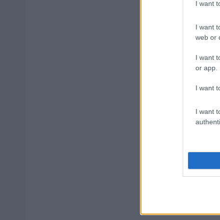
I want 
I want t
Ανοικτές 1
web or d
I want t
or app.
ΥΠΕΣ: Προ
I want t
Στάδιο
I want t
authenti
Προσλήψει
Υπουργείο