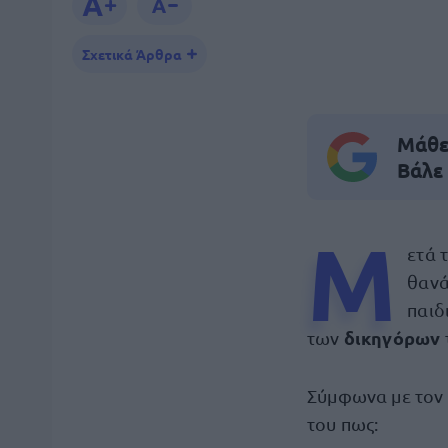
Σχετικά Άρθρα
Μάθε 
Βάλε
Μ
ετά 
θανά
παιδ
δικηγόρων
των
Σύμφωνα με τον 
του πως: