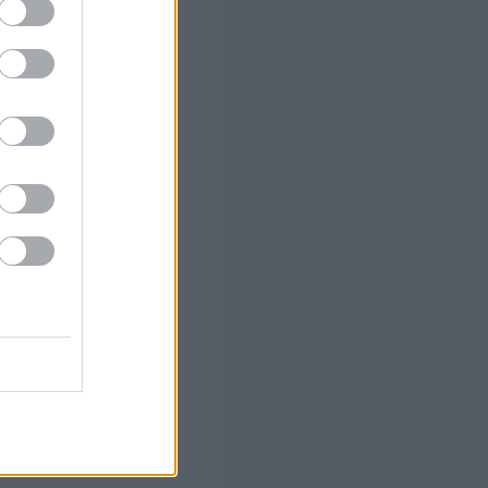
ο)
 το Β'
 α' φάση
ώμονες