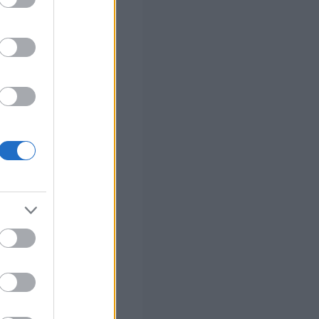
στών σε 2
ς Google