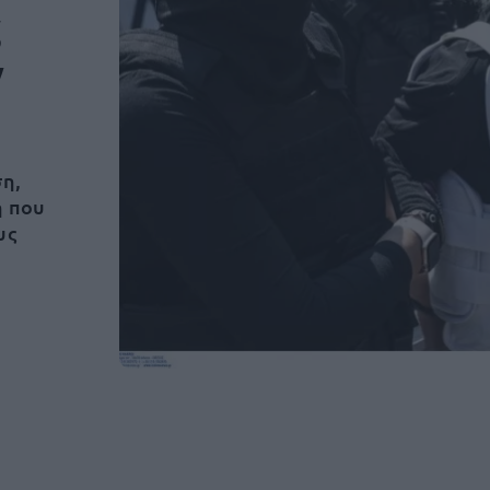
ς
ν
η,
η που
υς