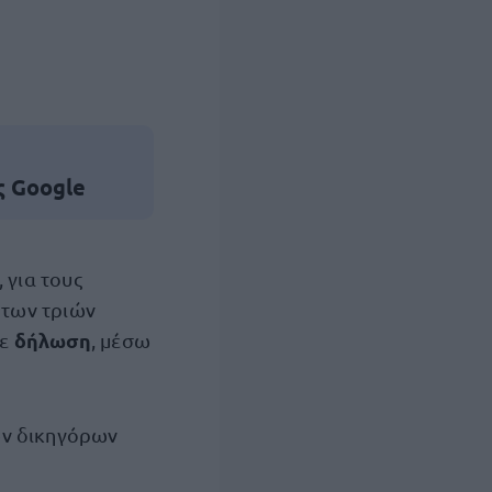
ς Google
 για τους
 των τριών
δήλωση
σε
, μέσω
ων δικηγόρων