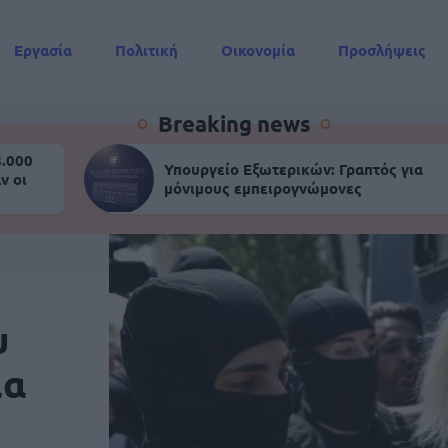
Εργασία
Πολιτική
Οικονομία
Προσλήψεις
Συντάξεις
Breaking news
8.000
Υπουργείο Εξωτερικών: Γραπτός για
ν οι
μόνιμους εμπειρογνώμονες
υ
ια