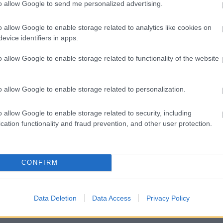
to allow Google to send me personalized advertising.
o allow Google to enable storage related to analytics like cookies on
.779 θέσεις εργασίας στο Δημόσιο (χωρίς πτυχί
evice identifiers in apps.
o allow Google to enable storage related to functionality of the website
γραμματισμός προσλήψεων 2027 - Παρατείνεται
o allow Google to enable storage related to personalization.
o allow Google to enable storage related to security, including
cation functionality and fraud prevention, and other user protection.
ς αναπληρωτών: Περίπου 30.000 ονόματα στην
CONFIRM
 Εξωτερικών: Γραπτός για μόνιμους εμπειρογν
Data Deletion
Data Access
Privacy Policy