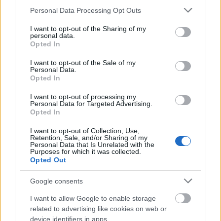
Δημοφιλείς Ειδήσεις
Please note that this website/app uses one or more Google
Personal Data Processing Opt Outs
services and may gather and store information including but
not limited to your visit or usage behaviour. You may click to
I want to opt-out of the Sharing of my
personal data.
grant or deny consent to Google and its third-party tags to
Opted In
Ανοικτές 1.779 θέσεις εργασίας στο
use your data for below specified purposes in below Google
consent section.
Δημόσιο (χωρίς πτυχίο)
I want to opt-out of the Sale of my
Personal Data.
Opted In
I want to opt-out of processing my
ΥΠΕΣ: Προγραμματισμός προσλήψεων
Personal Data for Targeted Advertising.
Opted In
2027 - Παρατείνεται το Β' Στάδιο
I want to opt-out of Collection, Use,
Retention, Sale, and/or Sharing of my
Personal Data that Is Unrelated with the
Purposes for which it was collected.
Προσλήψεις αναπληρωτών: Περίπου
Opted Out
30.000 ονόματα στην α' φάση
Google consents
I want to allow Google to enable storage
related to advertising like cookies on web or
ΔΥΠΑ: Ευκαιρία συνταξιοδότησης για
device identifiers in apps.