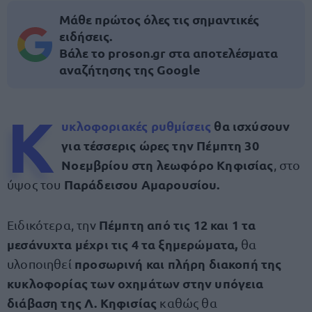
Μάθε πρώτος όλες τις σημαντικές
ειδήσεις.
Βάλε το proson.gr στα αποτελέσματα
αναζήτησης της Google
Κ
υκλοφοριακές ρυθμίσεις
θα ισχύσουν
για τέσσερις ώρες την Πέμπτη 30
Νοεμβρίου στη λεωφόρο Κηφισίας
, στο
Παράδεισου Αμαρουσίου.
ύψος του
Πέμπτη από τις 12 και 1 τα
Ειδικότερα, την
μεσάνυχτα μέχρι τις 4 τα ξημερώματα,
θα
προσωρινή και πλήρη διακοπή της
υλοποιηθεί
κυκλοφορίας των οχημάτων στην υπόγεια
διάβαση της Λ. Κηφισίας
καθώς θα