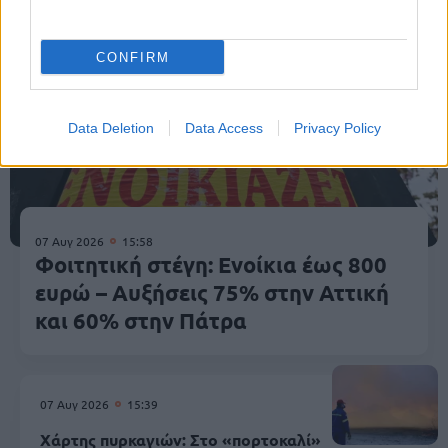
CONFIRM
Data Deletion
Data Access
Privacy Policy
07 Αυγ 2026
15:58
Φοιτητική στέγη: Ενοίκια έως 800
ευρώ – Αυξήσεις 75% στην Αττική
και 60% στην Πάτρα
07 Αυγ 2026
15:39
Χάρτης πυρκαγιών: Στο «πορτοκαλί»