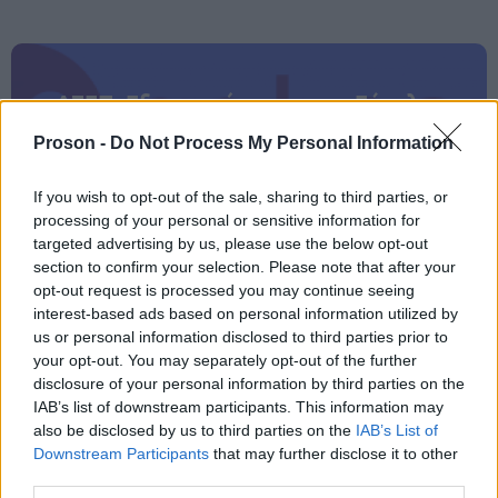
ΑΣΕΠ: Εξ αποστάσεως η πιο Εύκολη
Πιστοποίηση Υπολογιστών σε 2
Proson -
Do Not Process My Personal Information
μέρες
If you wish to opt-out of the sale, sharing to third parties, or
processing of your personal or sensitive information for
targeted advertising by us, please use the below opt-out
section to confirm your selection. Please note that after your
Μάθε πρώτος όλες τις σημαντικές
opt-out request is processed you may continue seeing
interest-based ads based on personal information utilized by
ειδήσεις.
us or personal information disclosed to third parties prior to
Βάλε το proson.gr στα αποτελέσματα
your opt-out. You may separately opt-out of the further
αναζήτησης της Google
disclosure of your personal information by third parties on the
IAB’s list of downstream participants. This information may
also be disclosed by us to third parties on the
IAB’s List of
Downstream Participants
that may further disclose it to other
third parties.