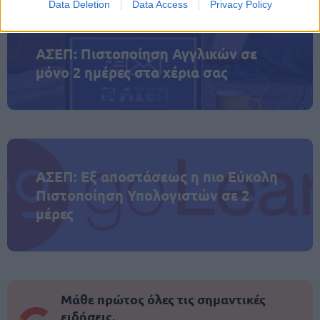
Data Deletion
Data Access
Privacy Policy
ΑΣΕΠ: Πιστοποίηση Αγγλικών σε
μόνο 2 ημέρες στα χέρια σας
ΑΣΕΠ: Εξ αποστάσεως η πιο Εύκολη
Πιστοποίηση Υπολογιστών σε 2
μέρες
Μάθε πρώτος όλες τις σημαντικές
ειδήσεις.