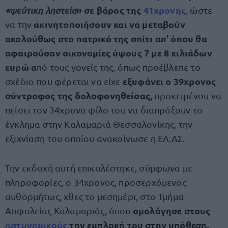
» σε βάρος της
41χρονης
«ψεύτικη ληστεία
, ώστε
ακινητοποιήσουν και να μεταβούν
να την
ακολούθως στο πατρικό της σπίτι απ' όπου θα
αφαιρούσαν οικονομίες ύψους 7 με 8 χιλιάδων
ευρώ α
πό τους γονείς της, όπως προέβλεπε το
εξυφάνει ο 39χρονος
σχέδιο που φέρεται να είχε
σύντροφος της δολοφονηθείσας,
προκειμένου να
πείσει τον 34χρονο φίλο του να διαπράξουν το
έγκλημα στην Καλαμαριά Θεσσαλονίκης, την
εξιχνίαση του οποίου ανακοίνωσε η ΕΛ.ΑΣ.
Την εκδοχή αυτή επικαλέστηκε, σύμφωνα με
πληροφορίες, ο 34χρονος, προσερχόμενος
αυθορμήτως, χθες το μεσημέρι, στο Τμήμα
ομολόγησε στους
Ασφαλείας Καλαμαριάς, όπου
αστυνομικούς
την εμπλοκή του στην υπόθεση,