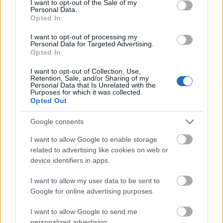
41χρονη
έφυγε από την εργασία της και μετέβη
I want to opt-out of the Sale of my
Personal Data.
με το σύντροφό της στο σπίτι του.
Μπαίνοντας
Opted In
στο διαμέρισμα δέχτηκε επίθεση από τον 34χρονο,
I want to opt-out of processing my
ο οποίος είχε προσυνεννοηθεί με τον σύντροφό
Personal Data for Targeted Advertising.
Opted In
της και ενεργούσε σύμφωνα με σχέδιο που είχαν
καταστρώσει οι δυο τους. Αφού ο ίδιος την
I want to opt-out of Collection, Use,
Retention, Sale, and/or Sharing of my
ακινητοποίησε με την απειλή μαχαιριού, στη
Personal Data that Is Unrelated with the
Purposes for which it was collected.
συνέχεια ο 39χρονος φέρεται να της έδεσε τα
Opted Out
χέρια με χειροπέδες και τη φίμωσε με ταινία
Google consents
συσκευασίας.
I want to allow Google to enable storage
related to advertising like cookies on web or
μετέφεραν στο υπνοδωμάτιο,
Στη συνέχεια τη
device identifiers in apps.
όπου τη μαχαίρωσαν στο λαιμό. Σύμφωνα με τις
I want to allow my user data to be sent to
πληροφορίες, έβαλαν μαζί τη σορό της γυναίκας
Google for online advertising purposes.
σε μπαούλο και με το αυτοκίνητο του φίλου
του
συντρόφου της την οδήγησαν στην ερημική
I want to allow Google to send me
personalized advertising.