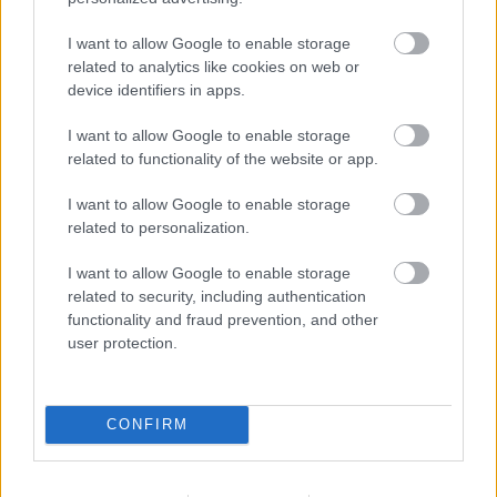
τοποθεσία έξω από τη Νέα Τρίγλια Χαλκιδικής,
όπου άφησαν το άψυχο σώμα της. Σημειώνεται ότι
I want to allow Google to enable storage
το πτώμα της άτυχης γυναίκας βρέθηκε σε δασώδη
related to analytics like cookies on web or
device identifiers in apps.
περιοχή, όπως υπέδειξε ο φίλος του συντρόφου
της.
I want to allow Google to enable storage
related to functionality of the website or app.
Επιστρέφοντας, επιχείρησαν να καταστρέψουν τα
I want to allow Google to enable storage
ίχνη και τα πειστήρια του εγκλήματος,
related to personalization.
καθαρίζοντας το διαμέρισμα και πετώντας
I want to allow Google to enable storage
Καλαμαριάς
διαδοχικά σε διάφορα σημεία της
related to security, including authentication
πειστήρια του εγκλήματος. Πέταξαν τα ρούχα και
functionality and fraud prevention, and other
user protection.
τα προσωπικά αντικείμενα της Γεωργίας, το μαχαίρι
και το στρώμα πάνω στο οποίο δολοφονήθηκε το
θύμα και έφερε ίχνη αίματος, τοποθέτησαν άλλο
CONFIRM
άρπαξαν από το θύμα
στρώματα στο κρεβάτι, και
80 ευρώ.