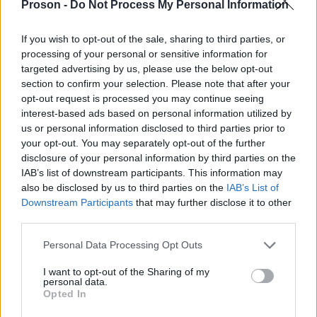
Proson -
Do Not Process My Personal Information
με όσα έγιναν γνωστά, τοποθέτησαν το άψυχο
τύπου μπαούλο, και το
σώμα της σε βαλίτσα,
If you wish to opt-out of the sale, sharing to third parties, or
processing of your personal or sensitive information for
μετέφεραν με το αυτοκίνητο του 34χρονου,
targeted advertising by us, please use the below opt-out
τέσσερα χιλιόμετρα ανατολικά του Μονοπήγαδου,
section to confirm your selection. Please note that after your
στη δημοτική ενότητα Βασιλικών, του δήμου
opt-out request is processed you may continue seeing
interest-based ads based on personal information utilized by
Θέρμης, όπου το απέρριψαν σε θάμνους. Οι
us or personal information disclosed to third parties prior to
κινήσεις τους μπροστά από την οικοδομή του
your opt-out. You may separately opt-out of the further
διαμερίσματος όπως επίσης η πορεία του οχήματος
disclosure of your personal information by third parties on the
IAB’s list of downstream participants. This information may
καταγράφηκαν από κάμερες ασφαλείας, το υλικό
also be disclosed by us to third parties on the
IAB’s List of
Αρχές
των οποίων εξετάστηκε από τις
.
Downstream Participants
that may further disclose it to other
third parties.
Το χρονικό του φρικτού εγκλήματος
Please note that this website/app uses one or more Google
Personal Data Processing Opt Outs
services and may gather and store information including but
not limited to your visit or usage behaviour. You may click to
I want to opt-out of the Sharing of my
Σύμφωνα με τα όσα έχουν γίνει γνωστά μέχρι
personal data.
grant or deny consent to Google and its third-party tags to
Opted In
τώρα, στις 22.00 το βράδυ της Πρωτοχρονιάς, η
use your data for below specified purposes in below Google
consent section.