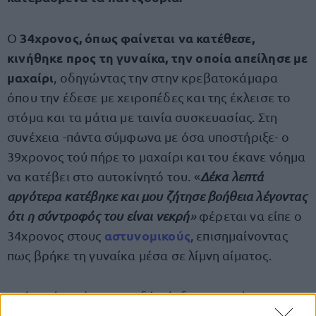
34χρονος, όπως φαίνεται να κατέθεσε,
Ο
κινήθηκε προς τη γυναίκα, την οποία απείλησε με
μαχαίρι
, οδηγώντας την στην κρεβατοκάμαρα
όπου την έδεσε με χειροπέδες και της έκλεισε το
στόμα και τα μάτια με ταινία συσκευασίας. Στη
συνέχεια -πάντα σύμφωνα με όσα υποστήριξε- ο
39χρονος τού πήρε το μαχαίρι και του έκανε νόημα
να κατέβει στο αυτοκίνητό του. «
Δέκα λεπτά
αργότερα κατέβηκε και μου ζήτησε βοήθεια λέγοντας
ότι η σύντροφός του είναι νεκρή
»
φέρεται να είπε ο
αστυνομικούς
34χρονος στους
, επισημαίνοντας
πως βρήκε τη γυναίκα μέσα σε λίμνη αίματος.
Από εκεί και έπειτα, οι δύο άνδρες επιχείρησαν να
εξαφανίσουν τα ίχνη της άτυχης εγκύου. Σύμφωνα