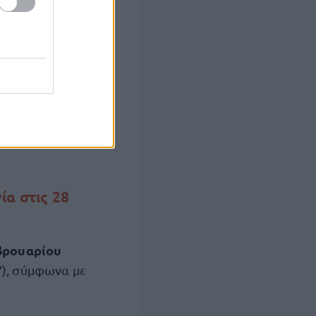
ία στις 28
εβρουαρίου
Υ
), σύμφωνα με