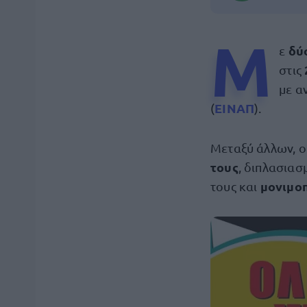
Μ
δύ
ε
στις
με α
ΕΙΝΑΠ
(
).
Μεταξύ άλλων, ο
τους
, διπλασιασ
μονιμο
τους και