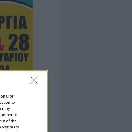
sonal or
ection to
ou may
 personal
out of the
 downstream