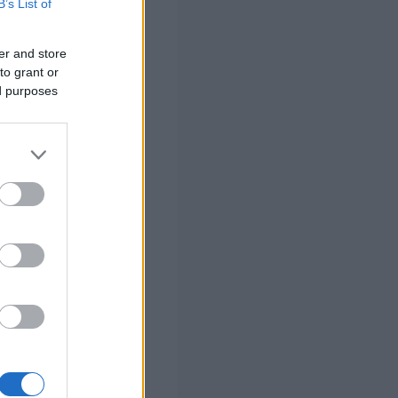
B’s List of
er and store
to grant or
ed purposes