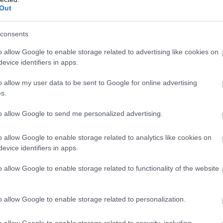
Out
γενικών συνελεύσεων
ξέλιξη βρίσκεται πρόγραμμα
τ
consents
o allow Google to enable storage related to advertising like cookies on
evice identifiers in apps.
α των συνελεύσεων
o allow my user data to be sent to Google for online advertising
s.
εξέλιξη του προγράμματος συνελεύσεων έχει ως εξής:
to allow Google to send me personalized advertising.
έρα 29 Φεβρουαρίου
o allow Google to enable storage related to analytics like cookies on
6 Φεβρουαρίου
evice identifiers in apps.
 7 Φεβρουαρίου
o allow Google to enable storage related to functionality of the website
 Πέμπτη 8 Φεβρουαρίου
σκευή 9 Φεβρουαρίου
o allow Google to enable storage related to personalization.
έρα 12 Φεβρουαρίου
 Δευτέρα 12 Φεβρουαρίου
o allow Google to enable storage related to security, including