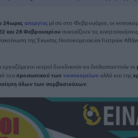
ο 24ωρες
απεργίες
μέσα στο Φεβρουάριο, οι νοσοκομε
22 και 28 Φεβρουαρίου
συνεχίζουν τις κινητοποιήσει
νακοίνωση της Ένωσης Νοσοκομειακών Γιατρών Αθήν
ι εργαζόμενοι ιατροί διεκδικούν να διπλασιαστούν οι
προσωπικού των
νοσοκομείων
χ
μό του
αλλά και της
ποίηση όλων των συμβασιούχων
.