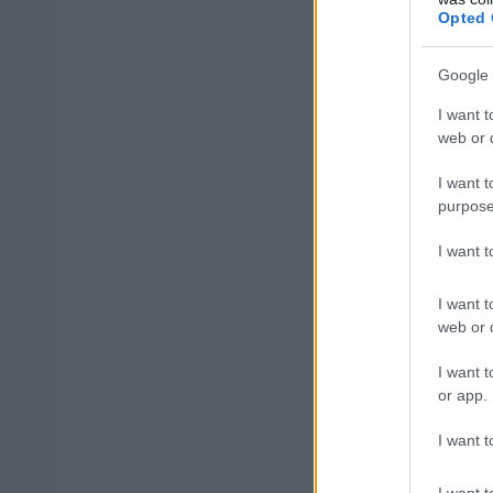
Opted 
Παράλληλα, σε ε
Google 
νοσοκομεία.
I want t
web or d
Το πρόγραμμ
I want t
purpose
Η μέχρι στιγμής 
I want 
ΣΩΤΗΡΙΑ
: Δευτ
I want t
ΝΙΚΑΙΑ
: Τρίτη 
web or d
ΓΟΝΚ
: Τετάρτη
I want t
ΓΕΝΝΗΜΑΤΑΣ
:
or app.
ΘΡΙΑΣΙΟ
: Παρα
I want t
ΤΖΑΝΕΙΟ
: Δευτ
ΑΛΕΞΑΝΔΡΑΣ
:
I want t