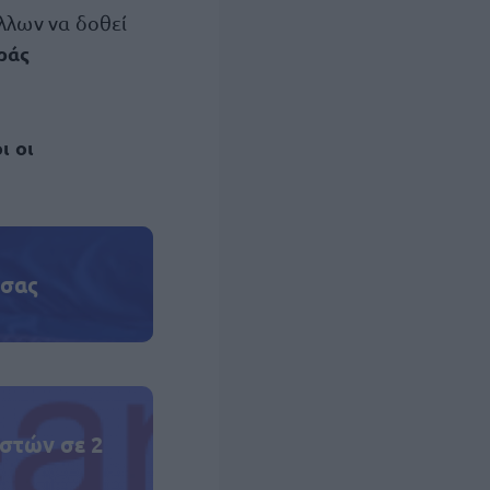
άλλων να δοθεί
ράς
ι οι
 σας
στών σε 2