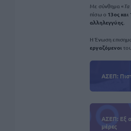
Με σύνθημα «
Τα
13ος και 
πίσω ο
αλληλεγγύης
.
Η Ένωση επισημα
εργαζόμενοι
του
ΑΣΕΠ: Πισ
ΑΣΕΠ: Εξ 
μέρες