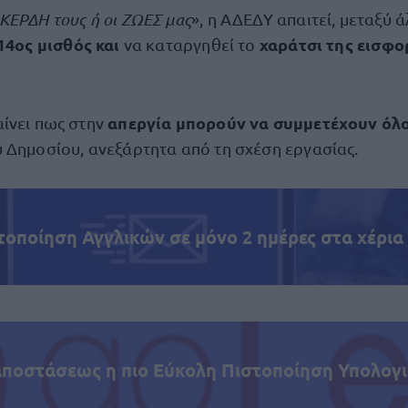
 ΚΕΡΔΗ τους ή οι ΖΩΕΣ μας
», η ΑΔΕΔΥ απαιτεί, μεταξύ 
14ος μισθός και
χαράτσι της εισφο
να καταργηθεί το
απεργία μπορούν να συμμετέχουν όλο
ίνει πως στην
 Δημοσίου, ανεξάρτητα από τη σχέση εργασίας.
τοποίηση Αγγλικών σε μόνο 2 ημέρες στα χέρια
αποστάσεως η πιο Εύκολη Πιστοποίηση Υπολογι