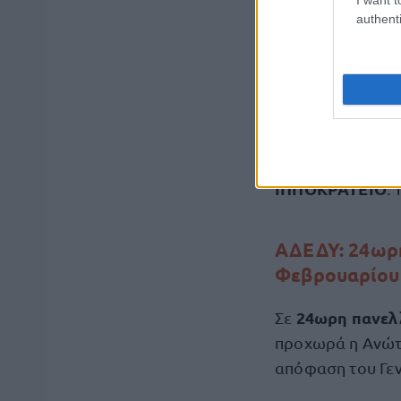
ΑΓΙΑ ΟΛΓΑ
: Τρ
authenti
ΜΕΤΑΞΑ
: Τετάρ
ΑΙΓΙΝΗΤΕΙΟ
: Τ
ΛΑΪΚΟ
: Πέμπτη
ΕΡΥΘΡΟΣ ΣΤΑΥ
ΠΑΙΔΩΝ ΑΓΙΑ 
ΚΑΤ
: Τετάρτη 2
ΙΠΠΟΚΡΑΤΕΙΟ
:
ΑΔΕΔΥ:
24ωρη
Φεβρουαρίου
24ωρη πανελ
Σε
προχωρά η Ανώτ
απόφαση του Γεν