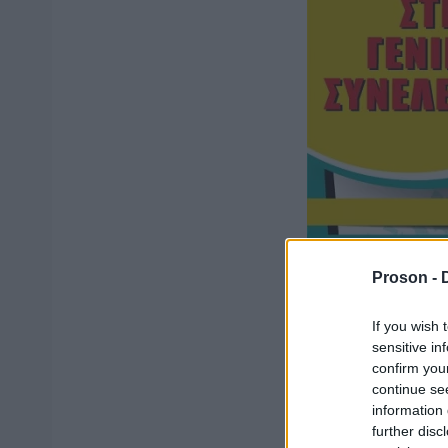
Proson -
If you wish 
sensitive in
confirm you
continue se
information 
further disc