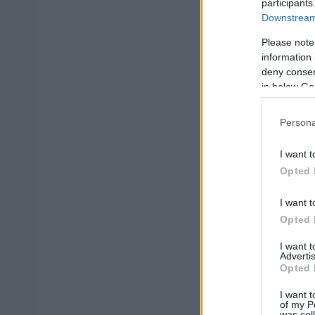
participants
Downstream 
Please note
information 
deny consent
in below Go
Persona
I want t
Opted 
I want t
Opted 
I want 
Advertis
Opted 
I want t
of my P
was col