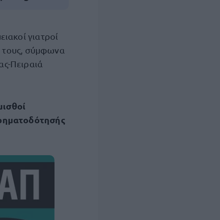
ιακοί γιατροί
ς τους, σύμφωνα
ας-Πειραιά
μισθοί
ρηματοδότησής