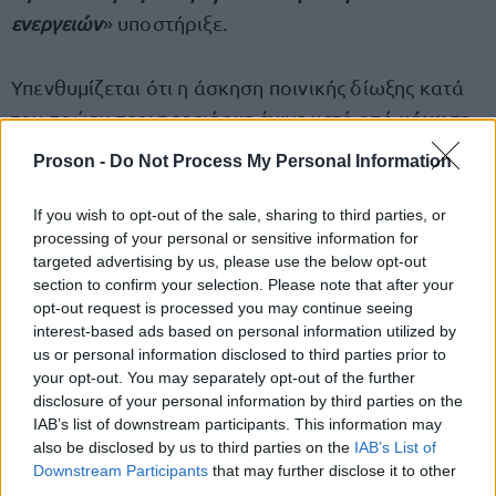
ενεργειών
» υποστήριξε.
Υπενθυμίζεται ότι η άσκηση ποινικής δίωξης κατά
μήνυση
του πρώην περιφερειάρχη έγινε μετά από
που είχαν καταθέσει, τον Αύγουστο του 2023,
Proson -
Do Not Process My Personal Information
19 γονείς και συγγενείς θυμάτων
συνολικά
της
κατά παντός
σιδηροδρομικής τραγωδίας,
If you wish to opt-out of the sale, sharing to third parties, or
υπευθύνου
processing of your personal or sensitive information for
, εστιάζοντας, μεταξύ άλλων, στην
targeted advertising by us, please use the below opt-out
απόφαση αγνώστων
αλλοιώσουν
«
» να «
» τον
section to confirm your selection. Please note that after your
τόπο του δυστυχήματος με αφορμή τις εργασίες
opt-out request is processed you may continue seeing
interest-based ads based on personal information utilized by
Τέμπη
που έγιναν στα
, όταν αποφασίστηκε πως
us or personal information disclosed to third parties prior to
είχαν περατωθεί οι έρευνες για τον εντοπισμό
your opt-out. You may separately opt-out of the further
επιβαινόντων.
disclosure of your personal information by third parties on the
IAB’s list of downstream participants. This information may
also be disclosed by us to third parties on the
IAB’s List of
Downstream Participants
that may further disclose it to other
third parties.