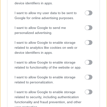
device identifiers in apps.
I want to allow my user data to be sent to
Google for online advertising purposes.
Δημοφιλείς Ειδήσεις
I want to allow Google to send me
personalized advertising.
I want to allow Google to enable storage
Τι σημαίνει η λέξη «ευκτός»
related to analytics like cookies on web or
device identifiers in apps.
I want to allow Google to enable storage
Τι σημαίνει η λέξη «ρίψασπις»
related to functionality of the website or app.
I want to allow Google to enable storage
related to personalization.
Τουρισμός για Όλους 2026: Ποιοι
μπορούν να κάνουν αίτηση σήμερα –
I want to allow Google to enable storage
related to security, including authentication
Voucher έως 600 ευρώ
functionality and fraud prevention, and other