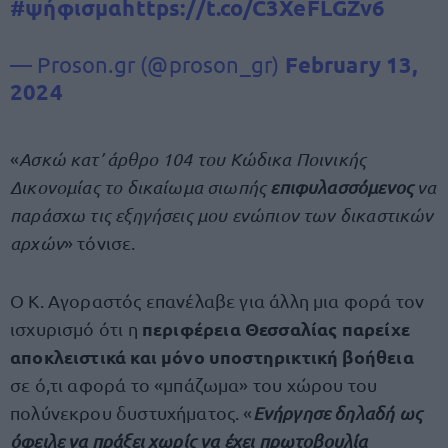
#ψήφισμα
https://t.co/C3XeFLGZv6
— Proson.gr (@proson_gr)
February 13,
2024
«
Ασκώ κατ’ άρθρο 104 του Κώδικα Ποινικής
Δικονομίας το δικαίωμα σιωπής
επιφυλασσόμενος
να
παράσχω τις εξηγήσεις μου ενώπιον των δικαστικών
αρχών
» τόνισε.
Ο Κ. Αγοραστός επανέλαβε για άλλη μια φορά τον
περιφέρεια Θεσσαλίας παρείχε
ισχυρισμό ότι η
αποκλειστικά και μόνο υποστηρικτική βοήθεια
σε ό,τι αφορά το «μπάζωμα» του χώρου του
πολύνεκρου δυστυχήματος. «
Ενήργησε δηλαδή ως
όφειλε να πράξει χωρίς να έχει πρωτοβουλία