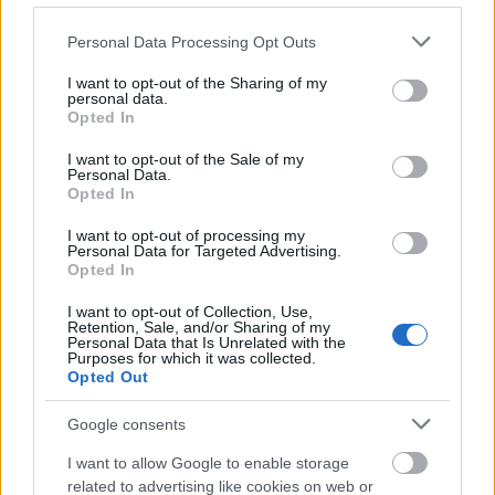
ΑΣΕΠ: Πιστοποίηση Αγγλικών σε
μόνο 2 ημέρες στα χέρια σας
Please note that this website/app uses one or more Google
Personal Data Processing Opt Outs
services and may gather and store information including but
not limited to your visit or usage behaviour. You may click to
I want to opt-out of the Sharing of my
personal data.
grant or deny consent to Google and its third-party tags to
Opted In
use your data for below specified purposes in below Google
consent section.
I want to opt-out of the Sale of my
Personal Data.
ΑΣΕΠ: Εξ αποστάσεως η πιο Εύκολη
Opted In
Πιστοποίηση Υπολογιστών σε 2
I want to opt-out of processing my
μέρες
Personal Data for Targeted Advertising.
Opted In
I want to opt-out of Collection, Use,
Retention, Sale, and/or Sharing of my
Personal Data that Is Unrelated with the
Purposes for which it was collected.
Opted Out
Μάθε πρώτος όλες τις σημαντικές
ειδήσεις.
Google consents
Βάλε το proson.gr στα αποτελέσματα
I want to allow Google to enable storage
αναζήτησης της Google
related to advertising like cookies on web or