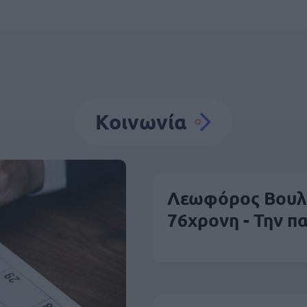
Κοινωνία
Λεωφόρος Βουλι
76χρονη - Την π