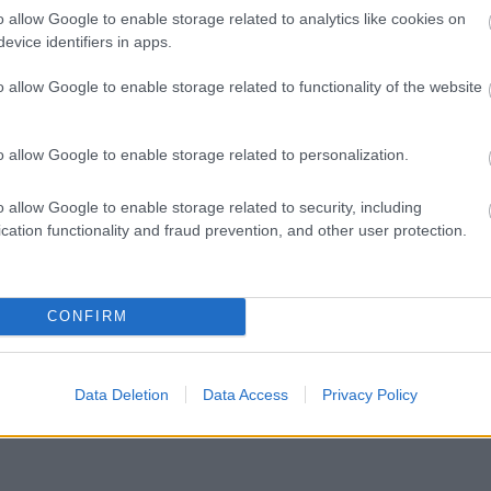
o allow Google to enable storage related to analytics like cookies on
ίδομα έως 900 ευρώ - Ποιοι το παίρνουν
evice identifiers in apps.
o allow Google to enable storage related to functionality of the website
: 8.000 νέες προσλήψεις - Από σήμερα οι αιτή
o allow Google to enable storage related to personalization.
o allow Google to enable storage related to security, including
η ΣΤΑΣΥ: Θέσεις για απόφοιτους λυκείου - Λήγ
cation functionality and fraud prevention, and other user protection.
CONFIRM
Data Deletion
Data Access
Privacy Policy
Αστυνομία
Αθήνα
Βόμβα
ΓΑΔΑ