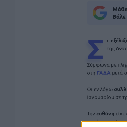
Μάθε 
Βάλε
Σ
εξέλι
ε
Αντι
της
Σύμφωνα με πλη
ΓΑΔΑ
στη
μετά α
συλλ
Οι εν λόγω
Ιανουαρίου σε τ
ευθύνη
Την
είχε
οργάνωση «Συμπ