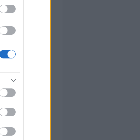
ς Google
 Ποια