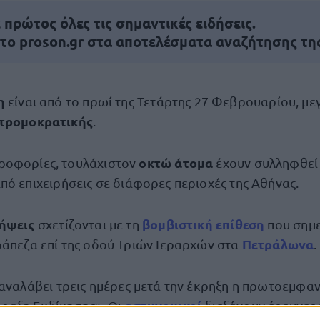
πρώτος όλες τις σημαντικές ειδήσεις.
 το proson.gr στα αποτελέσματα αναζήτησης τη
ξη
είναι από το πρωί της Τετάρτης 27 Φεβρουαρίου, με
τρομοκρατικής
.
οκτώ άτομα
ροφορίες, τουλάχιστον
έχουν συλληφθεί 
πό επιχειρήσεις σε διάφορες περιοχές της Αθήνας.
ήψεις
βομβιστική
επίθεση
σχετίζονται με τη
που σημε
Πετράλωνα
ράπεζα επί της οδού Τριών Ιεραρχών στα
.
 αναλάβει τρεις ημέρες μετά την έκρηξη η πρωτοεμφα
αστυνομικοί
ραξη Εκδίκησης». Οι
διεξάγουν έρευνες 