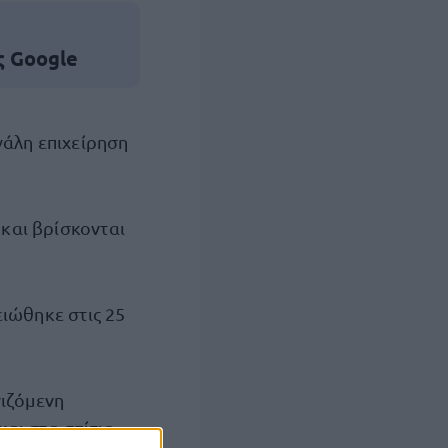
ς Google
γάλη επιχείρηση
και βρίσκονται
ιώθηκε στις 25
νιζόμενη
και στα σπίτια