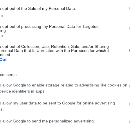
o opt-out of the Sale of my Personal Data.
In
to opt-out of processing my Personal Data for Targeted
ing.
πρώτος όλες τις σημαντικές ειδήσεις.
In
 το proson.gr στα αποτελέσματα αναζήτησης τη
o opt-out of Collection, Use, Retention, Sale, and/or Sharing
ersonal Data that Is Unrelated with the Purposes for which it
lected.
Out
consents
είς Ειδήσεις
o allow Google to enable storage related to advertising like cookies on
evice identifiers in apps.
o allow my user data to be sent to Google for online advertising
 για Όλους 2026: Ανοίγει σήμερα η πλατφόρμα -
s.
υν αίτηση
to allow Google to send me personalized advertising.