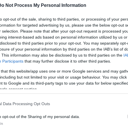
ων.
Do Not Process My Personal Information
to opt-out of the sale, sharing to third parties, or processing of your per
 Πετράλωνα
formation for targeted advertising by us, please use the below opt-out s
r selection. Please note that after your opt-out request is processed y
λίγα λεπτ
ανισμός που είχε τοποθετηθεί, είχε εκραγεί
eing interest-based ads based on personal information utilized by us or
ης 25ης Ιανουαρίου. Συγκεκριμένα, από την πυροδότη
disclosed to third parties prior to your opt-out. You may separately opt-
losure of your personal information by third parties on the IAB’s list of
υλικές ζημιές σε σταθμευμένο ΙΧ, αλλά και κρατήρας α
. This information may also be disclosed by us to third parties on the
IA
Participants
that may further disclose it to other third parties.
 that this website/app uses one or more Google services and may gath
including but not limited to your visit or usage behaviour. You may click 
τοποίηση Αγγλικών σε μόνο 2 ημέρες στα χέρια
 to Google and its third-party tags to use your data for below specifi
ogle consent section.
l Data Processing Opt Outs
o opt-out of the Sharing of my personal data.
αποστάσεως η πιο Εύκολη Πιστοποίηση Υπολογι
In