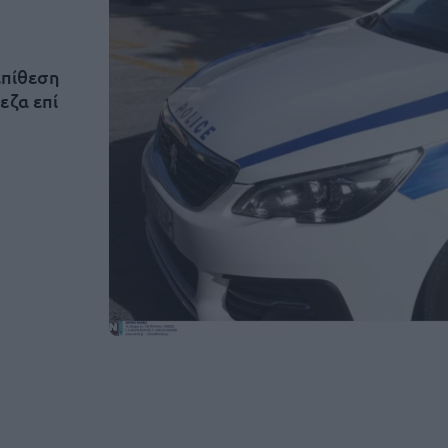
επίθεση
εζα επί