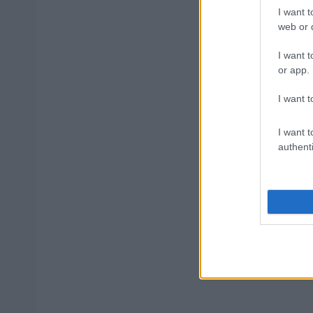
I want t
ΕΟΠΥΥ: Επ
web or d
I want t
or app.
ΔΥΠΑ/ΟΑΕΔ
I want t
I want t
Μόνιμοι στ
authenti
αιτήσεις
Tags