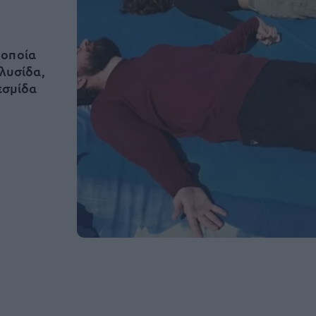
 οποία
αλυσίδα,
εσμίδα