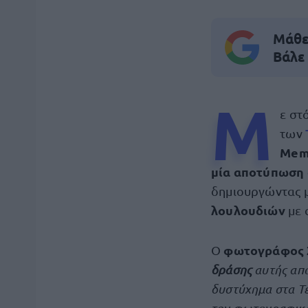
Μάθε 
Βάλε
Μ
ε στ
των
Mem
μία αποτύπωση 
δημιουργώντας μ
λουλουδιών
με 
φωτογράφος 
Ο
δράσης
αυτής απο
δυστύχημα στα Τ