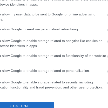
 το proson.gr στα αποτελέσματα αναζήτησης τη
evice identifiers in apps.
o allow my user data to be sent to Google for online advertising
s.
to allow Google to send me personalized advertising.
είς Ειδήσεις
o allow Google to enable storage related to analytics like cookies on
evice identifiers in apps.
 για Όλους 2026: Ανοίγει σήμερα η πλατφόρμα -
o allow Google to enable storage related to functionality of the website
υν αίτηση
o allow Google to enable storage related to personalization.
: 8.000 νέες προσλήψεις - Από σήμερα οι αιτή
o allow Google to enable storage related to security, including
cation functionality and fraud prevention, and other user protection.
νιμες προσλήψεις στη Δημοτική Αστυνομία: Νέ
CONFIRM