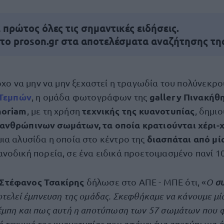
πρώτος όλες τις σημαντικές ειδήσεις.
 το proson.gr στα αποτελέσματα αναζήτησης τη
όχο να μην να μην ξεχαστεί η τραγωδία του πολύνεκρ
Τεμπών
gallery Πινακήθη
, η ομάδα φωτογράφων της
oriam
τεχνικής της κυανοτυπίας
, με τη χρήση
, δημι
ανθρώπινων σωμάτων, τα οποία κρατιούνται χέρι-χ
διασπάται από μί
ια αλυσίδα η οποία στο κέντρο της
ανοδική πορεία, σε ένα ειδικά προετοιμασμένο πανί 
Στέφανος Τσακίρης
δήλωσε στο ΑΠΕ - ΜΠΕ ότι, «
Ο
συ
τελεί έμπνευση της ομάδας. Σκεφθήκαμε να κάνουμε μία
έμπη και πως αυτή η αποτύπωση των 57 σωμάτων που φ