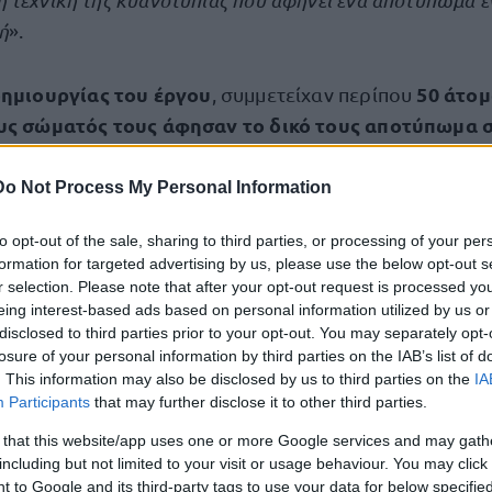
τεχνική της κυανοτυπίας που αφήνει ένα αποτύπωμα έν
ή
».
δημιουργίας του έργου
50 άτομ
, συμμετείχαν περίπου
ους σώματός τους άφησαν το δικό τους αποτύπωμα σ
α την Πλατεία Χημείου του ΑΠΘ.
Do Not Process My Personal Information
του έργου θα εκτεθεί σε κατάλληλο χώρο, ενώ όπως 
to opt-out of the sale, sharing to third parties, or processing of your per
οτύπωμα θα βρεθεί σε διάφορα σημεία σε όλη την Ελλάδ
formation for targeted advertising by us, please use the below opt-out s
ίχνουμε το μέγεθος αυτού του δυστυχήματος
».
r selection. Please note that after your opt-out request is processed y
eing interest-based ads based on personal information utilized by us or
disclosed to third parties prior to your opt-out. You may separately opt-
ύφασμα
στο οποίο θα γίνει η χρήση της τεχνικής της κ
losure of your personal information by third parties on the IAB’s list of
ς
μεγαλύτερο παγκοσμίως
και αποτελεί το
.
. This information may also be disclosed by us to third parties on the
IA
Participants
that may further disclose it to other third parties.
λος επεσήμανε ότι, «
Θα έχουμε κάνει ένα παγκόσμιο ρεκ
 that this website/app uses one or more Google services and may gath
including but not limited to your visit or usage behaviour. You may click 
102 μέτρα .Ελπίζουμε να βοηθήσει και αυτό στον αγώνα 
 to Google and its third-party tags to use your data for below specifi