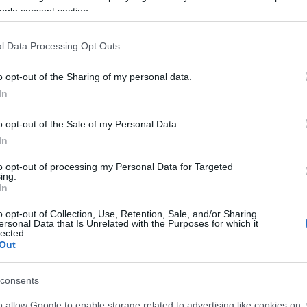
πάρουν μία δικαίωση, οι συγγενείς και φίλοι των θυμάτ
ogle consent section.
l Data Processing Opt Outs
o opt-out of the Sharing of my personal data.
τοποίηση Αγγλικών σε μόνο 2 ημέρες στα χέρια
In
o opt-out of the Sale of my Personal Data.
In
to opt-out of processing my Personal Data for Targeted
ing.
In
αποστάσεως η πιο Εύκολη Πιστοποίηση Υπολογι
o opt-out of Collection, Use, Retention, Sale, and/or Sharing
ersonal Data that Is Unrelated with the Purposes for which it
lected.
Out
consents
πρώτος όλες τις σημαντικές ειδήσεις.
o allow Google to enable storage related to advertising like cookies on