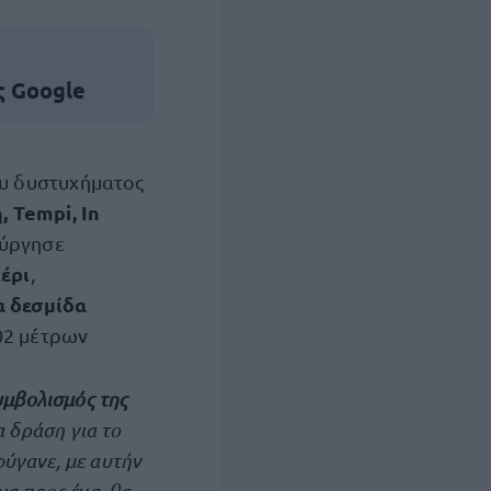
ς Google
ου δυστυχήματος
, Tempi, In
ούργησε
έρι
,
α δεσμίδα
102 μέτρων
μβολισμός της
 δράση για το
ύγανε, με αυτήν