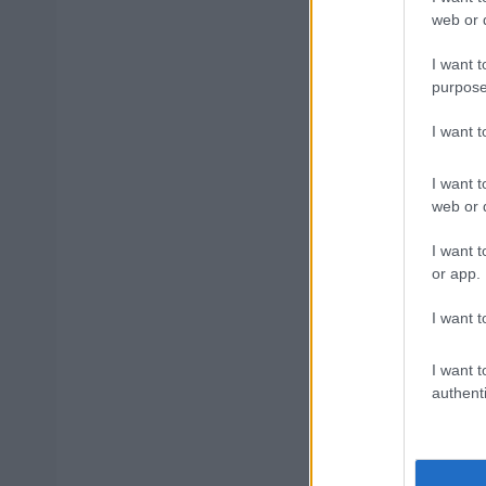
Βάλε
web or d
I want t
purpose
I want 
Δημοφιλ
I want t
web or d
Τουρισμός
I want t
ΑΦΜ κάνο
or app.
I want t
ΔΥΠΑ/ΟΑΕΔ
I want t
authenti
ΑΣΕΠ - Μό