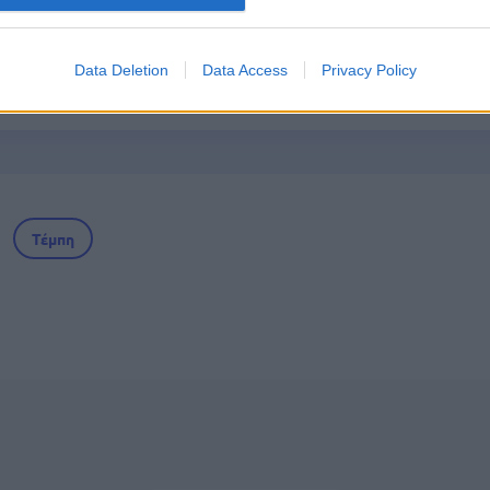
ματα
Data Deletion
Data Access
Privacy Policy
τα χαρτονομίσματα ευρώ – Οριστικά εκτός το 
Τέμπη