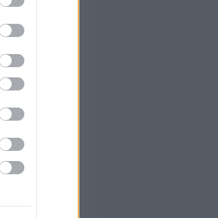
ς Google
 Ποια
σεις
α οριστικά