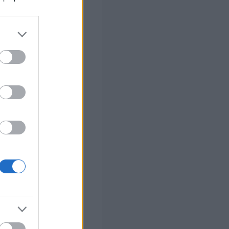
ων
».
 σας
στών σε 2