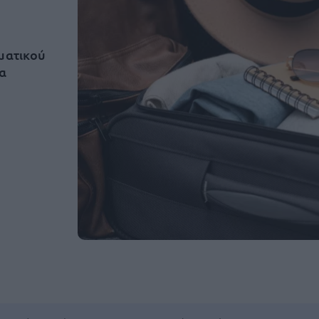
αματικού
α