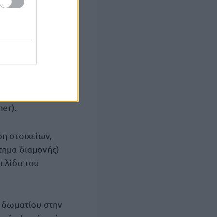
αματικού
την ιστοσελίδα
υμάτων, από το
er).
η στοιχείων,
τημα διαμονής)
σελίδα του
υ δωματίου στην