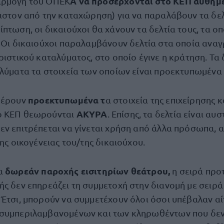
Α να προσέρχονται στο ΚΕΠ αυθημ
αρμογή του ΟΠΕΚ
ιστον από την καταχώρηση) για να παραλάβουν τα δελτ
πτωση, οι δικαιούχοι θα χάνουν τα δελτία τους, τα οπ
 Οι δικαιούχοι παραλαμβάνουν δελτία στα οποία ανα
ριστικού καταλύματος, στο οποίο έγινε η κράτηση. Τα 
αλύματα τα στοιχεία των οποίων είναι προεκτυπωμένα 
προεκτυπωμένα τ
φέρουν
α στοιχεία της επιχείρησης κ
ΑΚΥΡΑ
ο ΚΕΠ θεωρούνται
. Επίσης, τα δελτία είναι αυ
εν επιτρέπεται να γίνεται χρήση από άλλα πρόσωπα, 
της οικογένειας του/της δικαιούχου.
δωρεάν παροχής εισιτηρίων θεάτρου,
μα
η σειρά προ
ής δεν επηρεάζει τη συμμετοχή στην διανομή με σειρά
 Έτσι, μπορούν να συμμετέχουν όλοι όσοι υπέβαλαν α
 συμπεριλαμβανομένων και των κληρωθέντων που δεν