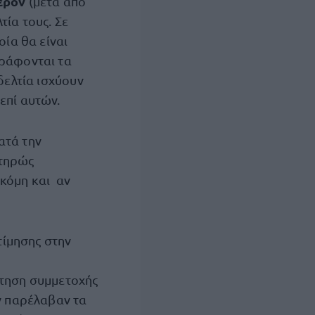
ερόν
(μετά από
ία τους. Σε
οία θα είναι
γράφονται τα
δελτία ισχύουν
επί αυτών.
ατά την
στηρώς
ακόμη και αν
τίμησης στην
ίτηση συμμετοχής
 παρέλαβαν τα