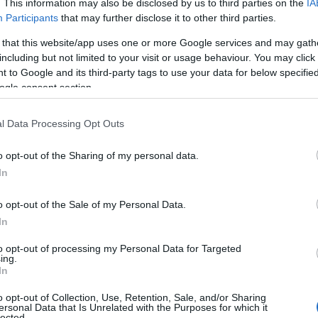
. This information may also be disclosed by us to third parties on the
IA
παίζει:
Participants
that may further disclose it to other third parties.
 that this website/app uses one or more Google services and may gath
μησης και
including but not limited to your visit or usage behaviour. You may click 
 to Google and its third-party tags to use your data for below specifi
ογή στην αίτηση συμμετοχής
ogle consent section.
l Data Processing Opt Outs
άδειγμα, δικαιούχος είχε επιλέξει ως πρώτη επιλογή τ
ρισμού, αλλά κληρώθηκε στο πρόγραμμα του Εκδρομι
o opt-out of the Sharing of my personal data.
επιτρέπε
υπώσει το δελτίο του μέχρι και τις 30/8/2024,
In
 σειρά προτεραιότητας στο πρόγραμμα του Κοινωνι
o opt-out of the Sale of my Personal Data.
In
 δικαιούχος είχε επιλέξει ως πρώτη επιλογή το πρόγ
σμού και δεν κληρώθηκε σε κανένα τουριστικό πρόγρ
to opt-out of processing my Personal Data for Targeted
ing.
ρόγραμμα του Ιαματικού ή Κοινωνικού ή Εκδρομικού 
In
συμμετέχει 
ει μέχρι και τις 30/8/2024 το δελτίο του,
o opt-out of Collection, Use, Retention, Sale, and/or Sharing
του Ιαματικού τουρισμού.
ersonal Data that Is Unrelated with the Purposes for which it
lected.