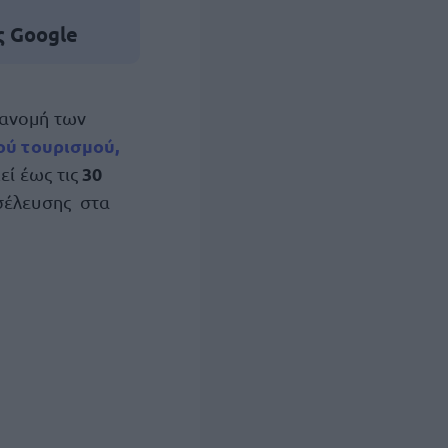
ς Google
ιανομή των
ού τουρισμού,
30
εί έως τις
οσέλευσης στα