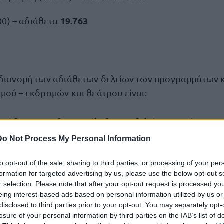
19.763
00) – αδιάθετα
 διανομή των αδιάθετων δελτίων των προγραμμάτων 
σμού – εκδρομών και θεάτρου είναι:
ρώθηκαν και δεν παρέλαβαν τα δελτία τους μέχρι και 
Do Not Process My Personal Information
έβαλαν αίτηση συμμετοχής στα παραπάνω προγράμματ
to opt-out of the sale, sharing to third parties, or processing of your per
formation for targeted advertising by us, please use the below opt-out s
r selection. Please note that after your opt-out request is processed y
ματα
eing interest-based ads based on personal information utilized by us or
disclosed to third parties prior to your opt-out. You may separately opt-
losure of your personal information by third parties on the IAB’s list of
ματα Κοινωνικού – Ιαματικού τουρισμού και Εκδρομ