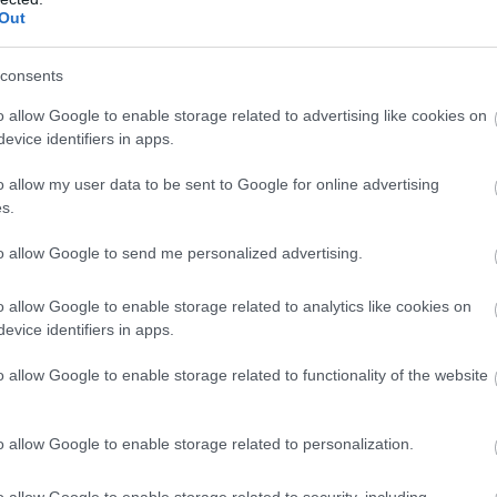
Out
Ιαματικού Τουρ
πτωση εξαντλήσεως των δελτίων του
consents
μετέχει στον Κοινωνικό Τουρισμό (αν και εφόσον το εί
ς του).
o allow Google to enable storage related to advertising like cookies on
evice identifiers in apps.
αίτηση συμμετοχής
ποιος δήλωσε στην
ως πρώτη προ
o allow my user data to be sent to Google for online advertising
αμμα και κληρώθηκε σε αυτό (ανεξαρτήτως αν έχει ε
s.
δεν μπορεί να συμμετάσχει με σειρά προτεραιότητας σ
to allow Google to send me personalized advertising.
 εκείνου του Εκδρομικού προγράμματος.
o allow Google to enable storage related to analytics like cookies on
δωρεάν παροχής εισιτηρίων θεάτρου
evice identifiers in apps.
μα
η σειρά προτ
ής δεν επηρεάζει τη συμμετοχή στην αναδιανομή με σ
o allow Google to enable storage related to functionality of the website
 Έτσι, μπορούν να συμμετέχουν όλοι όσοι υπέβαλαν α
συμπεριλαμβανομένων και των κληρωθέντων που δεν
o allow Google to enable storage related to personalization.
ι και 30/8/2024.
o allow Google to enable storage related to security, including