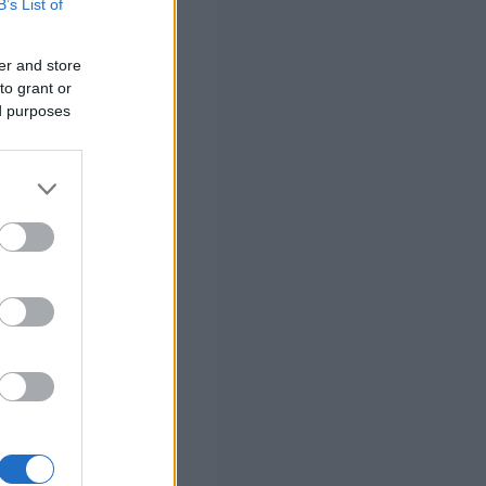
B’s List of
er and store
to grant or
ed purposes
ο πρόγραμμα του
κού τουρισμού
ται να
κού τουρισμού
ραμμα του
αμμα ή
τουρισμού και
με σειρά μόνο