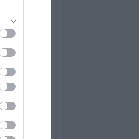
ισμού
θα μπορεί
χε επιλέξει στην
τίμηση του το
κτυπώσει ή όχι
ε κανένα άλλο
ίμησης στην
ειρά
ίτηση συμμετοχής
 παρέλαβαν τα