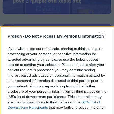
μόνο 2 ημέρες στα χέρια σας
Proson -
Do Not Process My Personal Information
ΑΣΕΠ: Εξ αποστάσεως η πιο Εύκολη
Πιστοποίηση Υπολογιστών σε 2
If you wish to opt-out of the sale, sharing to third parties, or
μέρες
processing of your personal or sensitive information for
targeted advertising by us, please use the below opt-out
section to confirm your selection. Please note that after your
opt-out request is processed you may continue seeing
interest-based ads based on personal information utilized by
Μάθε πρώτος όλες τις σημαντικές
us or personal information disclosed to third parties prior to
your opt-out. You may separately opt-out of the further
ειδήσεις.
disclosure of your personal information by third parties on the
Βάλε το proson.gr στα αποτελέσματα
IAB’s list of downstream participants. This information may
αναζήτησης της Google
also be disclosed by us to third parties on the
IAB’s List of
Downstream Participants
that may further disclose it to other
third parties.