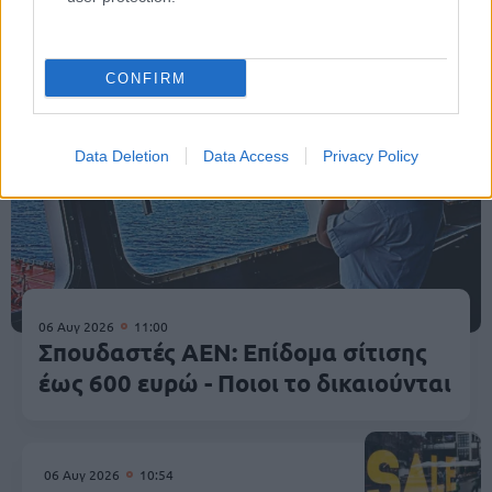
Κοινωνία
CONFIRM
Data Deletion
Data Access
Privacy Policy
06 Αυγ 2026
11:00
Σπουδαστές ΑΕΝ: Επίδομα σίτισης
έως 600 ευρώ - Ποιοι το δικαιούνται
06 Αυγ 2026
10:54