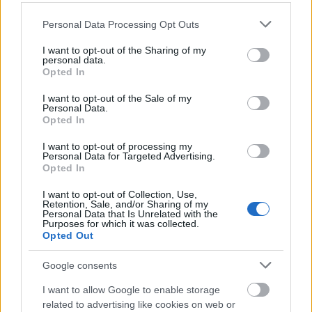
Please note that this website/app uses one or more Google
Personal Data Processing Opt Outs
services and may gather and store information including but
Δημοφιλείς Ειδήσεις
not limited to your visit or usage behaviour. You may click to
I want to opt-out of the Sharing of my
personal data.
grant or deny consent to Google and its third-party tags to
Opted In
use your data for below specified purposes in below Google
consent section.
I want to opt-out of the Sale of my
Αλλάζουν τα χαρτονομίσματα ευρώ –
Personal Data.
Opted In
Οριστικά εκτός το 500ευρο
I want to opt-out of processing my
Personal Data for Targeted Advertising.
Opted In
ΑΣΕΠ: Αυτές είναι οι δύο επόμενες
I want to opt-out of Collection, Use,
προκηρύξεις «μαμούθ» (με μόρια)
Retention, Sale, and/or Sharing of my
Personal Data that Is Unrelated with the
Purposes for which it was collected.
Opted Out
ΑΣΕΠ - Μόνιμες προσλήψεις στη
Google consents
Δημοτική Αστυνομία: Νέα οριστικά
I want to allow Google to enable storage
αποτελέσματα
related to advertising like cookies on web or