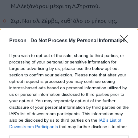
Μ.Αλεξάνδρου μέχρι τη Λ.Στρατού.
Στρ. Ναπολ. Ζέρβα, καθ’ όλο το μήκος της.
Εθν. Αμύνης, στο τμήμα της από την οδό
Proson -
Do Not Process My Personal Information
Τσιμισκή μέχρι τη Λ.Νίκης.
If you wish to opt-out of the sale, sharing to third parties, or
Γκύζη, καθ’ όλο το μήκος της.
processing of your personal or sensitive information for
targeted advertising by us, please use the below opt-out
section to confirm your selection. Please note that after your
Από ώρα 05.00 και μέχρι πέρατος της παρέλασης,
opt-out request is processed you may continue seeing
λόγω της παράταξης των μηχανοκίνητων
interest-based ads based on personal information utilized by
τμημάτων, δεν θα επιτρέπεται η κυκλοφορία όλων
us or personal information disclosed to third parties prior to
your opt-out. You may separately opt-out of the further
των οχημάτων στους παρακάτω δρόμους της
disclosure of your personal information by third parties on the
πόλης:
IAB’s list of downstream participants. This information may
also be disclosed by us to third parties on the
IAB’s List of
Downstream Participants
that may further disclose it to other
Λεωφόρο Μεγάλου Αλεξάνδρου.
third parties.