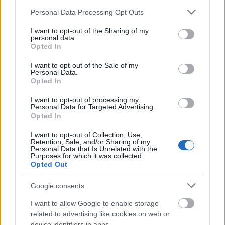
Γ.Παπανδρέου, στο τμήμα της από
Please note that this website/app uses one or more Google
Personal Data Processing Opt Outs
services and may gather and store information including but
Μ.Αλεξάνδρου μέχρι την οδό Μητρ.Κυδωνιών.
not limited to your visit or usage behaviour. You may click to
I want to opt-out of the Sharing of my
personal data.
grant or deny consent to Google and its third-party tags to
30ης Οκτωβρίου, καθ’ όλο το μήκος της.
Opted In
use your data for below specified purposes in below Google
consent section.
I want to opt-out of the Sale of my
Personal Data.
Από ώρα 07.00 σταδιακά και μέχρι πέρατος της
Opted In
παρέλασης
, δεν θα επιτρέπεται η κυκλοφορία
I want to opt-out of processing my
όλων των οχημάτων στους παρακάτω δρόμους της
Personal Data for Targeted Advertising.
Opted In
πόλης:
I want to opt-out of Collection, Use,
Retention, Sale, and/or Sharing of my
Μ.Μπότσαρη – Καραϊσκάκη – Καλλιδοπούλου,
Personal Data that Is Unrelated with the
Purposes for which it was collected.
25ης Μαρτίου, Π.Συνδίκα, Παρασκευοπούλου,
Opted Out
Χατζή, 28ης Οκτωβρίου, στα τμήματά τους από
Google consents
τη Λεωφ. Βασ. Όλγας μέχρι τη Λεωφ. Μεγάλου
Αλεξάνδρου.
I want to allow Google to enable storage
related to advertising like cookies on web or
device identifiers in apps.