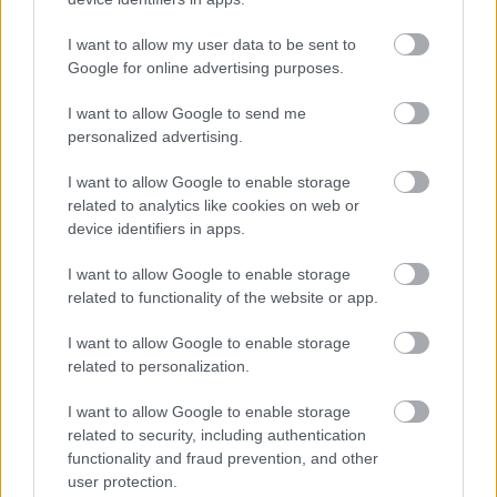
Στρατηγού Κακαβού.
I want to allow my user data to be sent to
Παύλου Μελά, στο τμήμα της από την πλατεία
Google for online advertising purposes.
Λ.Πύργου μέχρι την οδό Τσιμισκή.
I want to allow Google to send me
personalized advertising.
Σουλιώτη, στο τμήμα της από τη Καλλιδοπούλου
μέχρι την οδό Στρ.Κακαβού.
I want to allow Google to enable storage
related to analytics like cookies on web or
Εθν. Αμύνης, στο τμήμα της από την οδό
device identifiers in apps.
Τσιμισκή μέχρι τη Λ.Νίκης.
I want to allow Google to enable storage
related to functionality of the website or app.
Πλέον των παραπάνω κυκλοφοριακών
I want to allow Google to enable storage
ρυθμίσεων, θα απαγορευτεί η στάση και
related to personalization.
στάθμευση όλων των οχημάτων στους
I want to allow Google to enable storage
παρακάτω δρόμους της πόλης:
related to security, including authentication
functionality and fraud prevention, and other
Στο παρκινγκ, που βρίσκεται όπισθεν της
user protection.