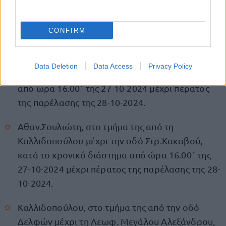
εξέδρας των επισήμων της παρέλασης επί της
οδού Αθαν. Σουλιώτη, κατά το χρονικό
CONFIRM
διάστημα από ώρα 16.00΄ της 27-10-2024 μέχρι
πέρατος της παρέλασης της 28-10-2024.
Data Deletion
Data Access
Privacy Policy
Στρατηγού Κακαβού, κατά το χρονικό διάστημα
από ώρα 16.00΄ της 27-10-2024 μέχρι πέρατος
της παρέλασης της 28-10-2024.
Αθαν.Σουλιώτη, στο τμήμα της από τη
Καλλιδοπούλου μέχρι την οδό Στρ.Κακαβού,
κατά το χρονικό διάστημα από ώρα 16.00΄ της
27-10-2024 μέχρι πέρατος της παρέλασης της 28-
10-2024.
Καλλιδοπούλου, στο τμήμα της από την οδό
Δελφών μέχρι τη Λεωφ. Μεγάλου Αλεξάνδρου,