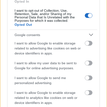
περιέλθει η επιμέλεια του τέκνου, να αιτηθεί στο
Opted In
Δήμο της κανονικής του εγγραφής είτε τη
I want to opt-out of Collection, Use,
μεταφορά του ανήλικου τέκνου του στην
Retention, Sale, and/or Sharing of my
Personal Data that Is Unrelated with the
οικογενειακή του μερίδα είτε τη μεταδημότευση
Purposes for which it was collected.
Opted Out
αυτού. Συνεπώς, η διαδικασία διενεργείται μόνον
κατόπιν σχετικής αιτήσεως του γονέα που ασκεί
Google consents
την επιμέλεια και όχι αυτεπαγγέλτως εκ μέρους
I want to allow Google to enable storage
του δημοτολογίου».
related to advertising like cookies on web or
device identifiers in apps.
εδώ
Δείτε
την εγκύκλιο του υπουργείου
I want to allow my user data to be sent to
Google for online advertising purposes.
I want to allow Google to send me
ΑΣΕΠ: Πιστοποίηση Αγγλικών σε
personalized advertising.
μόνο 2 ημέρες στα χέρια σας
I want to allow Google to enable storage
related to analytics like cookies on web or
device identifiers in apps.