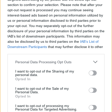
δημοτικότητα που είχε προσδιοριστεί επί της
section to confirm your selection. Please note that after your
ληξιαρχικής πράξης γέννησης του (πρώτου)
opt-out request is processed you may continue seeing
interest-based ads based on personal information utilized by
τέκνου, η οποία είναι αμετάκλητη. Υπενθυμίζεται
us or personal information disclosed to third parties prior to
δε η διάταξη του αρ. 15 παρ. 7 του Κώδικα Δήμων
your opt-out. You may separately opt-out of the further
και Κοινοτήτων, σύμφωνα με την οποία «Αν ένας
disclosure of your personal information by third parties on the
IAB’s list of downstream participants. This information may
από τους γονείς μεταδημοτεύσει, οι γονείς
also be disclosed by us to third parties on the
IAB’s List of
προσδιορίζουν με αμετάκλητη δήλωσή τους στο
Downstream Participants
that may further disclose it to other
δήμαρχο από όπου μεταδημοτεύει, τη
third parties.
δημοτικότητα των ανήλικων τέκνων τους. Αν για
Please note that this website/app uses one or more Google
Personal Data Processing Opt Outs
οποιονδήποτε λόγο δεν γίνει η παραπάνω
services and may gather and store information including but
not limited to your visit or usage behaviour. You may click to
I want to opt-out of the Sharing of my
δήλωση, τα ανήλικα τέκνα που έχουν τη
personal data.
grant or deny consent to Google and its third-party tags to
δημοτικότητα αυτού που μεταδημοτεύει
Opted In
use your data for below specified purposes in below Google
ακολουθούν τη νέα δημοτικότητά του, αν όμως
consent section.
I want to opt-out of the Sale of my
Personal Data.
δεν την έχουν, διατηρούν τη δημοτικότητά τους».
Opted In
Θεμελιώνει δικαίωμα για το γονέα στον οποίο έχει
I want to opt-out of processing my
Personal Data for Targeted Advertising.