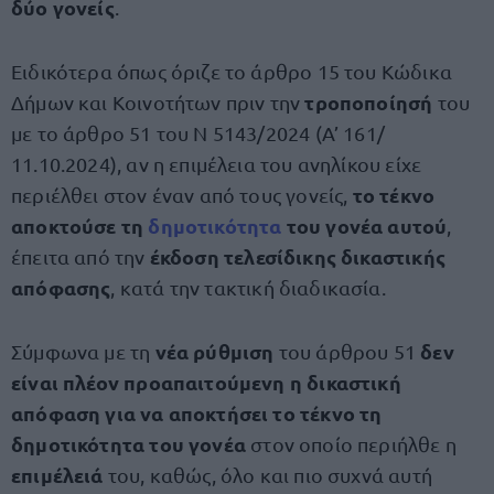
δύο γονείς
.
Ειδικότερα όπως όριζε το άρθρο 15 του Κώδικα
τροποποίησή
Δήμων και Κοινοτήτων πριν την
του
με το άρθρο 51 του Ν 5143/2024 (Α’ 161/
11.10.2024), αν η επιμέλεια του ανηλίκου είχε
το τέκνο
περιέλθει στον έναν από τους γονείς,
αποκτούσε τη
δημοτικότητα
του γονέα αυτού
,
έκδοση τελεσίδικης δικαστικής
έπειτα από την
απόφασης
, κατά την τακτική διαδικασία.
νέα ρύθμιση
δεν
Σύμφωνα με τη
του άρθρου 51
είναι πλέον προαπαιτούμενη η δικαστική
απόφαση για να αποκτήσει το τέκνο τη
δημοτικότητα του γονέα
στον οποίο περιήλθε η
επιμέλειά
του, καθώς, όλο και πιο συχνά αυτή