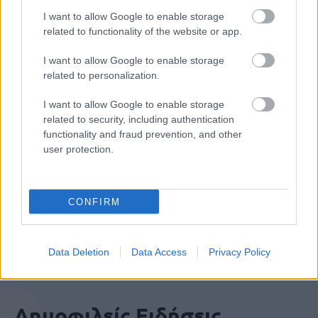
I want to allow Google to enable storage
related to functionality of the website or app.
ΑΣΕΠ: Εξ αποστάσεως η πιο Εύκολη
I want to allow Google to enable storage
Πιστοποίηση Υπολογιστών σε 2
related to personalization.
μέρες
I want to allow Google to enable storage
related to security, including authentication
functionality and fraud prevention, and other
user protection.
Μάθε πρώτος όλες τις σημαντικές
ειδήσεις.
CONFIRM
Βάλε το proson.gr στα αποτελέσματα
αναζήτησης της Google
Data Deletion
Data Access
Privacy Policy
Δημοφιλείς Ειδήσεις