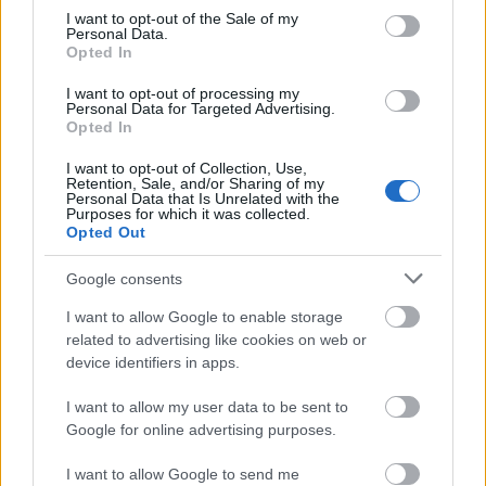
consent section.
ειδήσεις.
I want to opt-out of the Sale of my
Personal Data.
Βάλε το proson.gr στα αποτελέσματα
Opted In
αναζήτησης της Google
I want to opt-out of processing my
Personal Data for Targeted Advertising.
Opted In
I want to opt-out of Collection, Use,
Retention, Sale, and/or Sharing of my
Δημοφιλείς Ειδήσεις
Personal Data that Is Unrelated with the
Purposes for which it was collected.
Opted Out
Google consents
Πυροσβεστική Σχολή: Νέος
I want to allow Google to enable storage
κανονισμός για δόκιμους – Τι αλλάζει
related to advertising like cookies on web or
σε διαμονή, σίτιση και πρακτική
device identifiers in apps.
εκπαίδευση
I want to allow my user data to be sent to
Google for online advertising purposes.
I want to allow Google to send me
e-ΕΦΚΑ: Έως 846 ευρώ επιπλέον στη