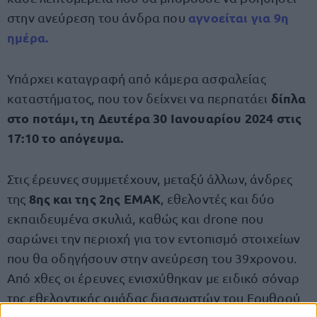
αγνοείται για 9η
στην ανεύρεση του άνδρα που
ημέρα.
Υπάρχει καταγραφή από κάμερα ασφαλείας
δίπλα
καταστήματος, που τον δείχνει να περπατάει
στο ποτάμι, τη Δευτέρα 30 Ιανουαρίου 2024 στις
17:10 το απόγευμα.
Στις έρευνες συμμετέχουν, μεταξύ άλλων, άνδρες
8ης και της 2ης ΕΜΑΚ
της
, εθελοντές και δύο
εκπαιδευμένα σκυλιά, καθώς και drone που
σαρώνει την περιοχή για τον εντοπισμό στοιχείων
που θα οδηγήσουν στην ανεύρεση του 39χρονου.
Από χθες οι έρευνες ενισχύθηκαν με ειδικό σόναρ
της εθελοντικής ομάδας διασωστών του Ερυθρού