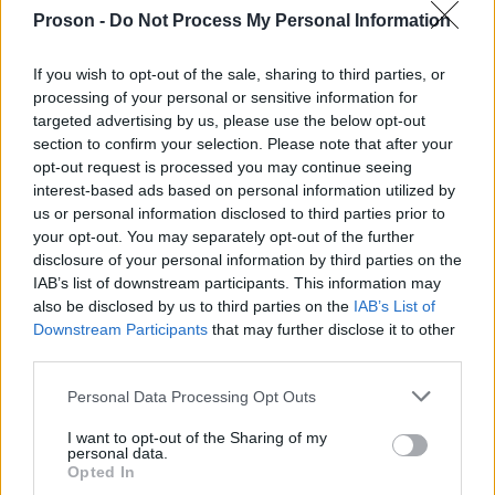
Σταυρού.
Proson -
Do Not Process My Personal Information
If you wish to opt-out of the sale, sharing to third parties, or
processing of your personal or sensitive information for
ΑΣΕΠ: Πιστοποίηση Αγγλικών σε
targeted advertising by us, please use the below opt-out
μόνο 2 ημέρες στα χέρια σας
section to confirm your selection. Please note that after your
opt-out request is processed you may continue seeing
interest-based ads based on personal information utilized by
us or personal information disclosed to third parties prior to
your opt-out. You may separately opt-out of the further
disclosure of your personal information by third parties on the
IAB’s list of downstream participants. This information may
ΑΣΕΠ: Εξ αποστάσεως η πιο Εύκολη
also be disclosed by us to third parties on the
IAB’s List of
Πιστοποίηση Υπολογιστών σε 2
Downstream Participants
that may further disclose it to other
μέρες
third parties.
Please note that this website/app uses one or more Google
Personal Data Processing Opt Outs
services and may gather and store information including but
not limited to your visit or usage behaviour. You may click to
I want to opt-out of the Sharing of my
personal data.
grant or deny consent to Google and its third-party tags to
Opted In
use your data for below specified purposes in below Google
Μάθε πρώτος όλες τις σημαντικές