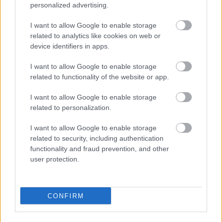
personalized advertising.
σύνταξη – Ποιοι δικαιούνται τα
χρήματα
I want to allow Google to enable storage
related to analytics like cookies on web or
device identifiers in apps.
ΔΥΠΑ: Ευκαιρία συνταξιοδότησης για
I want to allow Google to enable storage
related to functionality of the website or app.
8.000 ανέργους άνω των 55 ετών –
Ξεκίνησαν οι αιτήσεις
I want to allow Google to enable storage
related to personalization.
I want to allow Google to enable storage
ΥΠΕΣ: Προγραμματισμός προσλήψεων
related to security, including authentication
2027 - Παρατείνεται το Β' Στάδιο
functionality and fraud prevention, and other
user protection.
CONFIRM
Tags