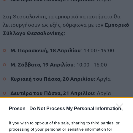
Στη Θεσσαλονίκη, τα εμπορικά καταστήματα θα
Εμπορικό
λειτουργήσουν ως εξής, σύμφωνα με τον
Σύλλογο Θεσσαλονίκης
:
Μ. Παρασκευή, 18 Απριλίου
: 13:00 - 19:00
Μ. Σάββατο, 19 Απριλίου
: 10:00 - 16:00
Κυριακή του Πάσχα, 20 Απριλίου
: Αργία
Δευτέρα του Πάσχα, 21 Απριλίου
: Αργία
Proson -
Do Not Process My Personal Information
ΑΣΕΠ: Πιστοποίηση Αγγλικών σε
If you wish to opt-out of the sale, sharing to third parties, or
μόνο 2 ημέρες στα χέρια σας
processing of your personal or sensitive information for