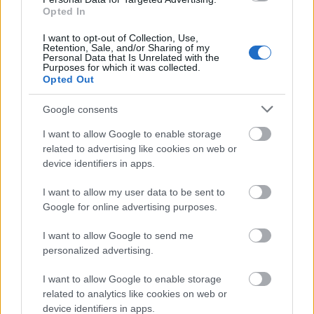
Opted In
Δημοφιλείς Ειδήσεις
I want to opt-out of Collection, Use,
Retention, Sale, and/or Sharing of my
Personal Data that Is Unrelated with the
Purposes for which it was collected.
Opted Out
Ανοικτές 1.779 θέσεις εργασίας στο
Google consents
Δημόσιο (χωρίς πτυχίο)
I want to allow Google to enable storage
related to advertising like cookies on web or
device identifiers in apps.
ΥΠΕΣ: Προγραμματισμός προσλήψεων
I want to allow my user data to be sent to
2027 - Παρατείνεται το Β' Στάδιο
Google for online advertising purposes.
I want to allow Google to send me
personalized advertising.
Προσλήψεις αναπληρωτών: Περίπου
30.000 ονόματα στην α' φάση
I want to allow Google to enable storage
related to analytics like cookies on web or
device identifiers in apps.