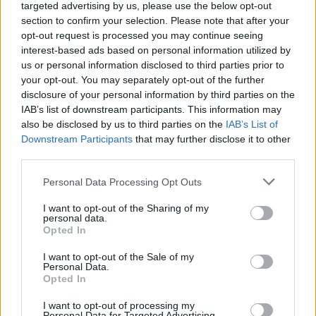
targeted advertising by us, please use the below opt-out
section to confirm your selection. Please note that after your
opt-out request is processed you may continue seeing
interest-based ads based on personal information utilized by
us or personal information disclosed to third parties prior to
your opt-out. You may separately opt-out of the further
ΑΣΕΠ: Εξ αποστάσεως η πιο Εύκολη
disclosure of your personal information by third parties on the
IAB’s list of downstream participants. This information may
Πιστοποίηση Υπολογιστών σε 2
also be disclosed by us to third parties on the
IAB’s List of
μέρες
Downstream Participants
that may further disclose it to other
third parties.
Please note that this website/app uses one or more Google
Personal Data Processing Opt Outs
services and may gather and store information including but
not limited to your visit or usage behaviour. You may click to
I want to opt-out of the Sharing of my
Μάθε πρώτος όλες τις σημαντικές
personal data.
grant or deny consent to Google and its third-party tags to
Opted In
ειδήσεις.
use your data for below specified purposes in below Google
Βάλε το proson.gr στα αποτελέσματα
consent section.
I want to opt-out of the Sale of my
αναζήτησης της Google
Personal Data.
Opted In
I want to opt-out of processing my
Personal Data for Targeted Advertising.