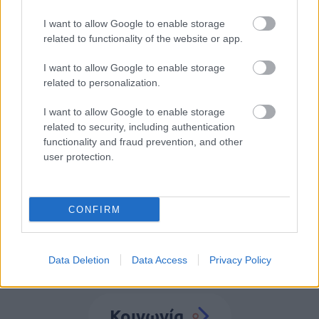
Προσλήψεις στο Εθνικό Θέατρο για
I want to allow Google to enable storage
απόφοιτους λυκείου - Τα απαραίτητα
related to functionality of the website or app.
προσόντα
I want to allow Google to enable storage
related to personalization.
I want to allow Google to enable storage
related to security, including authentication
Tags
functionality and fraud prevention, and other
user protection.
Πάσχα
Καταστήματα
CONFIRM
Data Deletion
Data Access
Privacy Policy
Κοινωνία