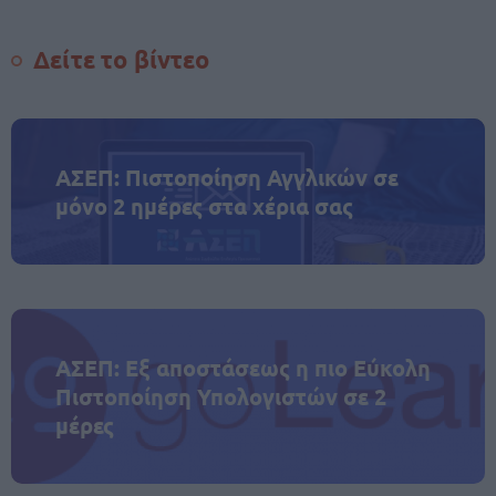
Δείτε το βίντεο
ΑΣΕΠ: Πιστοποίηση Αγγλικών σε
μόνο 2 ημέρες στα χέρια σας
ΑΣΕΠ: Εξ αποστάσεως η πιο Εύκολη
Πιστοποίηση Υπολογιστών σε 2
μέρες