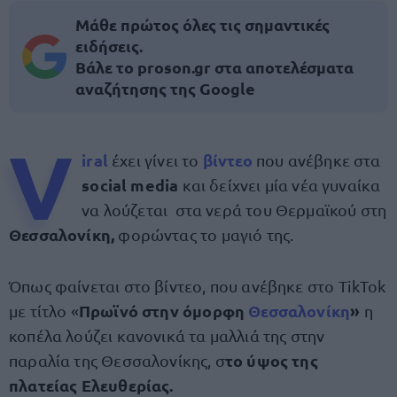
Μάθε πρώτος όλες τις σημαντικές
ειδήσεις.
Βάλε το proson.gr στα αποτελέσματα
αναζήτησης της Google
V
iral
βίντεο
έχει γίνει το
που ανέβηκε στα
social media
και δείχνει μία νέα γυναίκα
να λούζεται στα νερά του Θερμαϊκού στη
Θεσσαλονίκη,
φορώντας το μαγιό της.
Όπως φαίνεται στο βίντεο, που ανέβηκε στο TikTok
Πρωϊνό στην όμορφη
Θεσσαλονίκη
»
με τίτλο «
η
κοπέλα λούζει κανονικά τα μαλλιά της στην
το ύψος της
παραλία της Θεσσαλονίκης, σ
πλατείας Ελευθερίας.