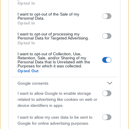
grant or deny consent to Google and its third-party tags to
Πυροσβεστική Σχολή: Νέος
Opted In
use your data for below specified purposes in below Google
κανονισμός για δόκιμους – Τι αλλάζει
consent section.
I want to opt-out of the Sale of my
σε διαμονή, σίτιση και πρακτική
Personal Data.
εκπαίδευση
Opted In
I want to opt-out of processing my
Personal Data for Targeted Advertising.
Opted In
ΔΥΠΑ: Ευκαιρία συνταξιοδότησης για
I want to opt-out of Collection, Use,
8.000 ανέργους άνω των 55 ετών –
Retention, Sale, and/or Sharing of my
Personal Data that Is Unrelated with the
Ξεκίνησαν οι αιτήσεις
Purposes for which it was collected.
Opted Out
Google consents
ΥΠΕΣ: Προγραμματισμός προσλήψεων
I want to allow Google to enable storage
2027 - Παρατείνεται το Β' Στάδιο
related to advertising like cookies on web or
device identifiers in apps.
I want to allow my user data to be sent to
Google for online advertising purposes.
Tags