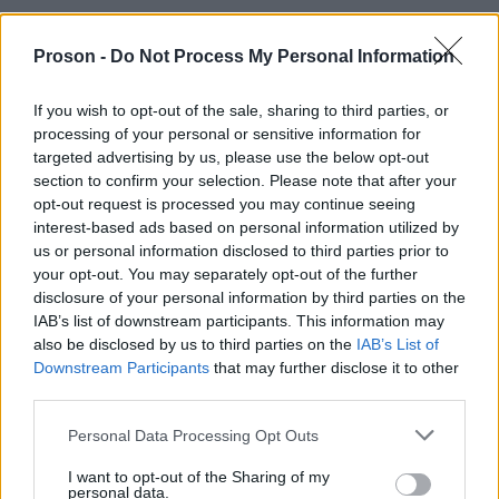
Proson -
Do Not Process My Personal Information
Μάθε πρώτος όλες τις σημαντικές
ειδήσεις.
If you wish to opt-out of the sale, sharing to third parties, or
Βάλε το proson.gr στα αποτελέσματα
processing of your personal or sensitive information for
αναζήτησης της Google
targeted advertising by us, please use the below opt-out
section to confirm your selection. Please note that after your
opt-out request is processed you may continue seeing
interest-based ads based on personal information utilized by
us or personal information disclosed to third parties prior to
Δημοφιλείς Ειδήσεις
your opt-out. You may separately opt-out of the further
disclosure of your personal information by third parties on the
IAB’s list of downstream participants. This information may
also be disclosed by us to third parties on the
IAB’s List of
Downstream Participants
that may further disclose it to other
Ανοικτές 1.779 θέσεις εργασίας στο
third parties.
Δημόσιο (χωρίς πτυχίο)
Please note that this website/app uses one or more Google
Personal Data Processing Opt Outs
services and may gather and store information including but
not limited to your visit or usage behaviour. You may click to
I want to opt-out of the Sharing of my
personal data.