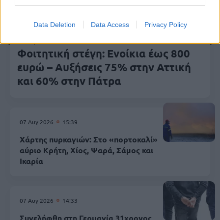
Data Deletion
Data Access
Privacy Policy
07 Αυγ 2026
15:58
Φοιτητική στέγη: Ενοίκια έως 800
ευρώ – Αυξήσεις 75% στην Αττική
και 60% στην Πάτρα
07 Αυγ 2026
15:39
Χάρτης πυρκαγιών: Στο «πορτοκαλί»
αύριο Κρήτη, Χίος, Ψαρά, Σάμος και
Ικαρία
07 Αυγ 2026
14:33
Συνελήφθη στη Γερμανία 31χρονος