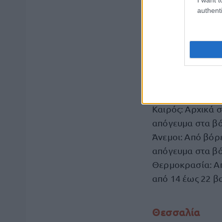
βράδυ στις βόρε
authenti
Άνεμοι: Από βόρε
εξασθένηση από 
Θερμοκρασία: Απ
Νησιά Ανατολ
Καιρός: Αρχικά σ
απόγευμα στα βό
Άνεμοι: Από βόρ
απόγευμα στα βό
Θερμοκρασία: Απ
από 14 έως 22 β
Θεσσαλία