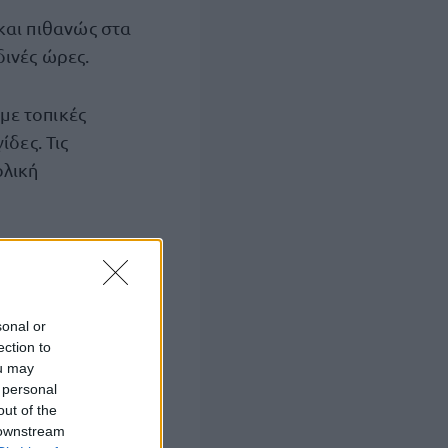
και πιθανώς στα
δινές ώρες.
με τοπικές
δες. Τις
ολική
πικά 6 μποφόρ. Η
ις υπόλοιπες
ειρωτικά τους 27
sonal or
ection to
ou may
 personal
out of the
 downstream