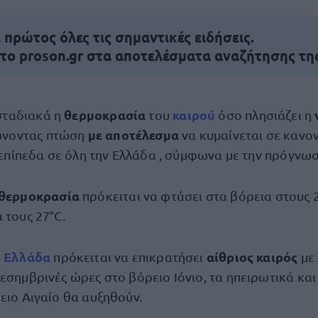
πρώτος όλες τις σημαντικές ειδήσεις.
 το proson.gr στα αποτελέσματα αναζήτησης τη
θερμοκρασία
καιρού
σταδιακά η
του
όσο πλησιάζει η
με αποτέλεσμα
ώνοντας πτώση
να κυμαίνεται σε κανον
επίπεδα σε όλη την Ελλάδα , σύμφωνα με την πρόγνω
θερμοκρασία
πρόκειται να φτάσει στα βόρεια στους 2
 τους 27°C.
Ελλάδα
αίθριος καιρός
η
πρόκειται να
επικρατήσει
με
εσημβρινές ώρες στο βόρειο Ιόνιο, τα ηπειρωτικά και
ειο Αιγαίο θα αυξηθούν.