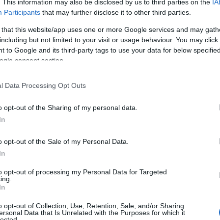
. This information may also be disclosed by us to third parties on the
IA
κη λίγες νεφώσεις που τις μεσημβρινές και απογευματ
Participants
that may further disclose it to other third parties.
 θα σημειωθούν τοπικές βροχές ή όμβροι και κυρίως 
 that this website/app uses one or more Google services and may gath
αιγίδες. Στη Μακεδονία νεφώσεις παροδικά αυξημένε
including but not limited to your visit or usage behaviour. You may click 
εσημβρινές και απογευματινές ώρες σποραδικές καταιγί
 to Google and its third-party tags to use your data for below specifi
α φαινόμενα θα περιοριστούν στην κεντρική και ανατ
ogle consent section.
οί βορειοανατολικοί 3 με 4 και στα ανατολικά τοπικά
l Data Processing Opt Outs
λητοί 2 έως 4 μποφόρ.|Θερμοκρασία: Από 10 έως 21 μ
o opt-out of the Sharing of my personal data.
τική Μακεδονία τοπικά 2 με 3 βαθμούς χαμηλότερη.
In
o opt-out of the Sale of my Personal Data.
 Ήπειρος, Δυτική Στερεά, Δυτική Πελοπόννη
In
σχεδόν αίθριος καιρός, όμως από τις προμεσημβρινές 
to opt-out of processing my Personal Data for Targeted
ing.
ώσεις κυρίως στο βόρειο Ιόνιο και τα ηπειρωτικά, ό
In
κές βροχές ή όμβροι και πιθανώς μεμονωμένες καταιγ
o opt-out of Collection, Use, Retention, Sale, and/or Sharing
 τις βραδινές ώρες.
ersonal Data that Is Unrelated with the Purposes for which it
lected.