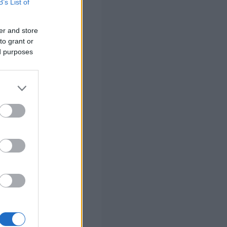
B’s List of
ινές ώρες θα
στα ορεινά
er and store
ς με τοπικές
to grant or
δες. Τις
ed purposes
ολική
 5 που βαθμιαία
ε 22 βαθμούς
σος
ώρες θα
που θα
ίδες κυρίως στα