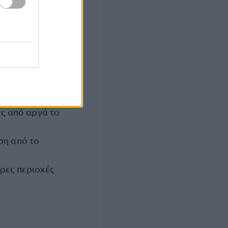
ε βαθμιαία
ούς Κελσίου.
ες από αργά το
ση από το
ρες περιοχές