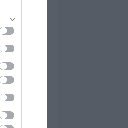
. Στο εσωτερικό
ειωθούν τοπικές
βράδυ τα
υ μετά το
 Κρήτη και το