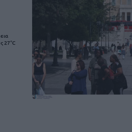
ρεια
υς 27°C