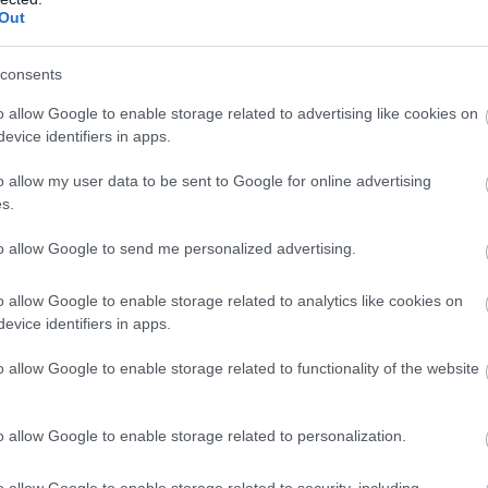
βορειοδυτικοί 3 με 5 μποφόρ.
Out
ό 14 έως 25 και στα νοτια τοπικά 26 βαθμούς Κελσίου
ε 5 βαθμούς χαμηλότερη.
consents
o allow Google to enable storage related to advertising like cookies on
evice identifiers in apps.
ερεά, Εύβοια, Ανατολική Πελοπόννησος
o allow my user data to be sent to Google for online advertising
εφώσεις που από το μεσημέρι θα αυξηθούν και θα σημ
s.
 και στα ορεινά πιθανώς μεμονωμένες καταιγίδες. Το 
to allow Google to send me personalized advertising.
ριοριστούν στη βόρεια Εύβοια και θα εξασθενήσουν.
ιες διευθύνσεις 3 με 5 και στα ανατολικά τοπικά 6 πο
o allow Google to enable storage related to analytics like cookies on
ία θα γίνουν μεταβλητοί 3 με 4 μποφόρ.
evice identifiers in apps.
ό 13 έως 26 και τοπικά έως 27 βαθμούς Κελσίου.
o allow Google to enable storage related to functionality of the website
ήτη
o allow Google to enable storage related to personalization.
φώσεις τοπικά αυξημένες το μεσημέρι - απόγευμα στην
o allow Google to enable storage related to security, including