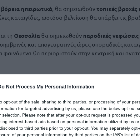
ι βόρεια ηπειρωτικά
τοπικές βροχές
, θα σημειωθούν
νες καταιγίδες, ωστόσο βελτίωση θα υπάρξει τις βρα
Θεσσαλία
παροδικές νεφώσεις
και τη
θα σημειωθούν
εσημβρινές και απογευματινές ώρες σποραδικές καταιγί
α φαινόμενα θα περιοριστούν στην κεντρική και ανατ
ουν από βόρειες διευθύνσεις 3 με 5 και στο Αιγαίο το
Do Not Process My Personal Information
φτάσει στα βόρεια τους 20 με 22 βαθμούς Κελσίου, στ
 με 26 βαθμούς Κελσίου και κατά τόπους στα νότια ηπ
to opt-out of the sale, sharing to third parties, or processing of your per
.
formation for targeted advertising by us, please use the below opt-out s
r selection. Please note that after your opt-out request is processed y
eing interest-based ads based on personal information utilized by us or
Θράκη
disclosed to third parties prior to your opt-out. You may separately opt-
losure of your personal information by third parties on the IAB’s list of