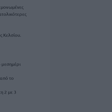
μεμονωμένες
ατολικότερες
ς Κελσίου.
ο μεσημέρι
 από το
η 2 με 3