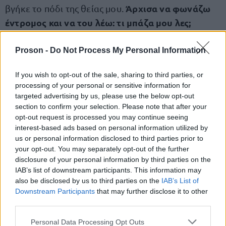
Άρχισα να φωνάζω
βγήκε το πόδι της θείας μου.
έντρομος και να του λέω: τι μπάζα μου λες;
Σκότωσες τη μάνα σου
;»
Proson -
Do Not Process My Personal Information
Σύμφωνα με τον ιατροδικαστή η 52χρονη γυναίκα
If you wish to opt-out of the sale, sharing to third parties, or
δέχθηκε τουλάχιστον 25 χτυπήματα στον
processing of your personal or sensitive information for
θώρακα
. Ο μητροκτόνος χρησιμοποίησε ένα
targeted advertising by us, please use the below opt-out
section to confirm your selection. Please note that after your
μαχαίρι με λάμα 10 εκ., το οποίο στη συνέχεια
opt-out request is processed you may continue seeing
ξεφορτώθηκε σε κάδο απορριμάτων.
interest-based ads based on personal information utilized by
us or personal information disclosed to third parties prior to
your opt-out. You may separately opt-out of the further
disclosure of your personal information by third parties on the
ΑΣΕΠ: Πιστοποίηση Αγγλικών σε
IAB’s list of downstream participants. This information may
also be disclosed by us to third parties on the
IAB’s List of
μόνο 2 ημέρες στα χέρια σας
Downstream Participants
that may further disclose it to other
third parties.
Please note that this website/app uses one or more Google
Personal Data Processing Opt Outs