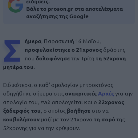
ειδήσεις.
Βάλε το proson.gr στα αποτελέσματα
αναζήτησης της Google
Σ
ήμερα
, Παρασκευή 16 Μαΐου,
προφυλακίστηκε ο 21χρονος
δράστης
δολοφόνησε
τη 52χρονη
που
την Τρίτη
μητέρα του
.
Ειδικότερα, ο καθ' ομολογίαν μητροκτόνος
ανακριτικές
Αρχές
οδηγήθηκε σήμερα στις
για την
22χρονος
απολογία του, ενώ απολογείται και ο
ξάδερφός του
βοήθησε
, ο οποίος
στο να
κουβαλήσουν
τη σορό
μαζί με τον 21χρονο
της
52χρονης για να την κρύψουν.