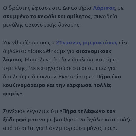
Λάρισας
Ο δράστης έφτασε στα Δικαστήρια
, με
σκυμμένο το κεφάλι και αμίλητος
, συνοδεία
μεγάλης αστυνομικής δύναμης.
21χρονος μητροκτόνος
Υπενθυμίζεται πως ο
είχε
οικονομικούς
δηλώσει: «Τσακωθήκαμε για
λόγους
. Μου έλεγε ότι δεν δουλεύω και είμαι
τεμπέλης. Με κατηγορούσε ότι όπου πάω για
Πήρα ένα
δουλειά με διώχνουν. Εκνευρίστηκα.
κουζινομάχαιρο και την κάρφωσα πολλές
φορές
».
Πήρα τηλέφωνο τον
Συνέχισε λέγοντας ότι «
ξάδερφό μου
να με βοηθήσει να βγάλω κάτι μπάζα
από το σπίτι, γιατί δεν μπορούσα μόνος μου».