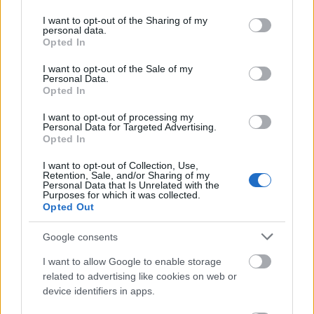
services and may gather and store information including but
not limited to your visit or usage behaviour. You may click to
I want to opt-out of the Sharing of my
personal data.
grant or deny consent to Google and its third-party tags to
ΑΣΕΠ: Εξ αποστάσεως η πιο Εύκολη
Opted In
use your data for below specified purposes in below Google
Πιστοποίηση Υπολογιστών σε 2
consent section.
I want to opt-out of the Sale of my
μέρες
Personal Data.
Opted In
I want to opt-out of processing my
Personal Data for Targeted Advertising.
Opted In
Μάθε πρώτος όλες τις σημαντικές
I want to opt-out of Collection, Use,
Retention, Sale, and/or Sharing of my
ειδήσεις.
Personal Data that Is Unrelated with the
Purposes for which it was collected.
Βάλε το proson.gr στα αποτελέσματα
Opted Out
αναζήτησης της Google
Google consents
I want to allow Google to enable storage
related to advertising like cookies on web or
device identifiers in apps.
Δημοφιλείς Ειδήσεις