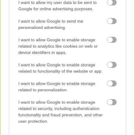
I want to allow my user data to be sent to
Google for online advertising purposes.
ΕΟΠΥΥ: Επίδομα έως 150 ευρώ – Ποιοι
I want to allow Google to send me
personalized advertising.
ασφαλισμένοι το δικαιούνται
I want to allow Google to enable storage
related to analytics like cookies on web or
device identifiers in apps.
Τι σημαίνει η λέξη «ρίψασπις»
I want to allow Google to enable storage
related to functionality of the website or app.
Προσλήψεις σε σχολεία: 1.116 θέσεις
I want to allow Google to enable storage
εργασίας με απολυτήριο γυμνασίου
related to personalization.
I want to allow Google to enable storage
related to security, including authentication
Τι σημαίνει η λέξη «ευκτός»
functionality and fraud prevention, and other
user protection.