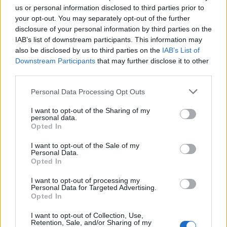
us or personal information disclosed to third parties prior to
Μουσείου θα είναι ανοιχτοί
κάθε
, όπως
your opt-out. You may separately opt-out of the further
Παρασκευή- 09:00 με 22:00
, με κανονικό εισιτήριο.
disclosure of your personal information by third parties on the
IAB’s list of downstream participants. This information may
εστιατόριο
Ακόμη, το
του δευτέρου ορόφου θα
also be disclosed by us to third parties on the
IAB’s List of
είναι ανοιχτό ως τις 00:00.
Downstream Participants
that may further disclose it to other
third parties.
Please note that this website/app uses one or more Google
Personal Data Processing Opt Outs
services and may gather and store information including but
ΑΣΕΠ: Πιστοποίηση Αγγλικών σε
not limited to your visit or usage behaviour. You may click to
I want to opt-out of the Sharing of my
μόνο 2 ημέρες στα χέρια σας
personal data.
grant or deny consent to Google and its third-party tags to
Opted In
use your data for below specified purposes in below Google
consent section.
I want to opt-out of the Sale of my
Personal Data.
Opted In
I want to opt-out of processing my
Personal Data for Targeted Advertising.
ΑΣΕΠ: Εξ αποστάσεως η πιο Εύκολη
Opted In
Πιστοποίηση Υπολογιστών σε 2
I want to opt-out of Collection, Use,
μέρες
Retention, Sale, and/or Sharing of my