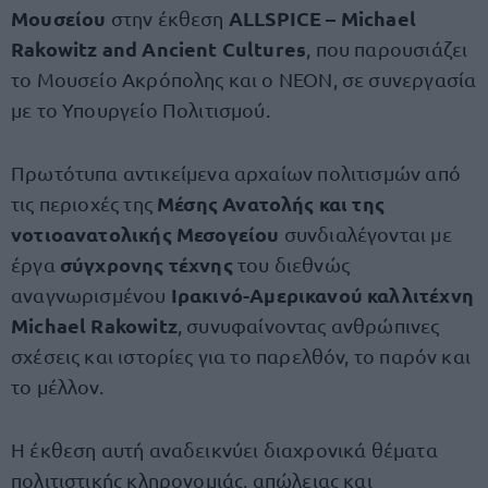
Μουσείου
ALLSPICE – Michael
στην έκθεση
Rakowitz and Ancient Cultures
, που παρουσιάζει
το Μουσείο Ακρόπολης και ο ΝΕΟΝ, σε συνεργασία
με το Υπουργείο Πολιτισμού.
Πρωτότυπα αντικείμενα αρχαίων πολιτισμών από
Μέσης Ανατολής και της
τις περιοχές της
νοτιοανατολικής Μεσογείου
συνδιαλέγονται με
σύγχρονης τέχνης
έργα
του διεθνώς
Ιρακινό-Αμερικανού καλλιτέχνη
αναγνωρισμένου
Michael Rakowitz
, συνυφαίνοντας ανθρώπινες
σχέσεις και ιστορίες για το παρελθόν, το παρόν και
το μέλλον.
Η έκθεση αυτή αναδεικνύει διαχρονικά θέματα
πολιτιστικής κληρονομιάς, απώλειας και