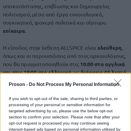
αποκατάστασης, επιβίωσης και δημιουργίας
πολιτισμού, μέσα από έργα εννοιολογικά,
συγκινητικά, φανερά πολιτικά και σίγουρα
επίκαιρα
.
ελεύθερη
Η είσοδος στην έκθεση ALLSPICE είναι
,
όπως και οι παρουσιάσεις από τους αρχαιολόγους,
10:00 στα αγγλικά
που θα πραγματοποιηθούν στις
και στις 18:00 στα ελληνικά
διάρκεια 45 λεπτά
, με
.
Proson -
Do Not Process My Personal Information
έως 30 επισκέπτες
Σημειώνεται ότι επιτρέπονται
ανά παρουσίαση
και είναι απαραίτητη η
If you wish to opt-out of the sale, sharing to third parties, or
ηλεκτρονική κράτηση
processing of your personal or sensitive information for
targeted advertising by us, please use the below opt-out
(https://events.theacropolismuseum.gr/).
section to confirm your selection. Please note that after your
opt-out request is processed you may continue seeing
interest-based ads based on personal information utilized by
εκθεσιακοί χώροι του
Την ημέρα αυτή, οι