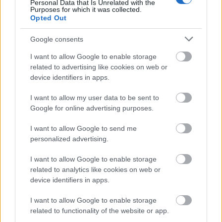
Personal Data that Is Unrelated with the
Purposes for which it was collected.
Opted Out
Google consents
Μάθε πρώτος όλες τις σημαντικές
I want to allow Google to enable storage
ειδήσεις.
related to advertising like cookies on web or
Βάλε το proson.gr στα αποτελέσματα
device identifiers in apps.
αναζήτησης της Google
I want to allow my user data to be sent to
Google for online advertising purposes.
I want to allow Google to send me
personalized advertising.
Δημοφιλείς Ειδήσεις
I want to allow Google to enable storage
related to analytics like cookies on web or
device identifiers in apps.
ΑΣΕΠ: Νέος γραπτός διαγωνισμός -
I want to allow Google to enable storage
Μόνιμοι στο υπουργείο Εξωτερικών
related to functionality of the website or app.