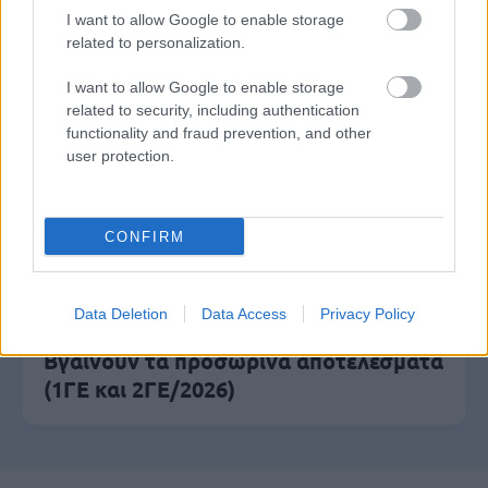
I want to allow Google to enable storage
related to personalization.
Κατώτατος μισθός: Σενάριο για
αύξηση στα 1.000 ευρώ από το 2027
I want to allow Google to enable storage
related to security, including authentication
functionality and fraud prevention, and other
user protection.
ΑΣΕΠ 6Κ/2026: 315 μόνιμοι στο
Δημόσιο - Στις 1.102 οι αιτήσεις
(στατιστικά)
CONFIRM
Data Deletion
Data Access
Privacy Policy
ΑΣΕΠ - Προσλήψεις αναπληρωτών:
Βγαίνουν τα προσωρινά αποτελέσματα
(1ΓΕ και 2ΓΕ/2026)