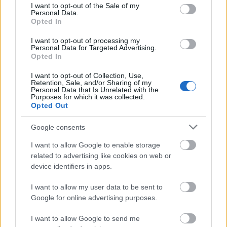
consent section.
I want to opt-out of the Sale of my
Personal Data.
Ο Παγκόσμιος Οργανισμός Υγείας (ΠΟΥ)
Opted In
ανακοίνωσε από την πλευρά του πως έκανε
I want to opt-out of processing my
προχθές Τετάρτη την πρώτη παράδοση ιατρικού
Personal Data for Targeted Advertising.
Opted In
και φαρμακευτικού υλικού στη Λωρίδα της Γάζας
από τη 2η Μαρτίου, τονίζοντας ωστόσο πως δεν
I want to opt-out of Collection, Use,
Retention, Sale, and/or Sharing of my
σταγόνα στον ωκεανό
πρόκειται παρά για «
» των
Personal Data that Is Unrelated with the
Purposes for which it was collected.
αναγκών.
Opted Out
Google consents
Πιέσεις για κατάπαυση του πυρός
I want to allow Google to enable storage
related to advertising like cookies on web or
Λαμβανομένων υπόψη των περιορισμών που έχουν
device identifiers in apps.
επιβληθεί από το Ισραήλ στα μέσα ενημέρωσης στη
I want to allow my user data to be sent to
Λωρίδα της Γάζας και την αδυναμία πρόσβασης
Google for online advertising purposes.
στο πεδίο εν μέσω του πολέμου, το Γαλλικό
Πρακτορείο σημειώνει ότι δεν είναι σε θέση να
I want to allow Google to send me