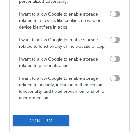
personalized advertising.
επαληθεύσει με ανεξάρτητο τρόπο όσα
ανακοινώνονται από οποιαδήποτε πηγή επιτόπου.
I want to allow Google to enable storage
related to analytics like cookies on web or
device identifiers in apps.
Προχθές Τετάρτη ο Αμερικανός πρόεδρος
Ντόναλντ Τραμπ διαβεβαίωσε πως έχει γίνει
I want to allow Google to enable storage
related to functionality of the website or app.
«μεγάλη πρόοδος» στις προσπάθειες να συναφθεί
κατάπαυσης του πυρός
συμφωνία
στη Λωρίδα της
I want to allow Google to enable storage
Γάζας.
related to personalization.
I want to allow Google to enable storage
Ο ισραηλινός πρωθυπουργός Μπενιαμίν
related to security, including authentication
Νετανιάχου αντιμετωπίζει αυξανόμενη πίεση από
functionality and fraud prevention, and other
user protection.
την αντιπολίτευση, από τις οικογένειες ομήρων που
συνεχίζουν να βρίσκονται στη Λωρίδα της Γάζας
να
και ακόμη και από μέρος του συνασπισμού του
CONFIRM
βάλει τέλος στον πόλεμο
.