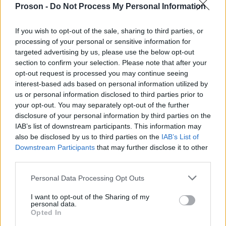
«Ο λεγόμενος ‘μηχανισμός’ βοήθειας που
Proson -
Do Not Process My Personal Information
τερατούργημα
δημιουργήθηκε πρόσφατα είναι
παγίδα θανάτου
(…) Είναι
», σφυροκόπησε ο Φιλίπ
If you wish to opt-out of the sale, sharing to third parties, or
processing of your personal or sensitive information for
Λαζαρινί, επικεφαλής του Γραφείου Αρωγής και
targeted advertising by us, please use the below opt-out
Έργων των Ηνωμένων Εθνών για τους
section to confirm your selection. Please note that after your
Παλαιστίνιους Πρόσφυγες στην Εγγύς Ανατολή
opt-out request is processed you may continue seeing
interest-based ads based on personal information utilized by
(UNRWA). Το GHF διαψεύδει πως έχει γίνει το
us or personal information disclosed to third parties prior to
παραμικρό στα περιφραγμένα και αυστηρά
your opt-out. You may separately opt-out of the further
φυλασσόμενα κέντρα του.
disclosure of your personal information by third parties on the
IAB’s list of downstream participants. This information may
also be disclosed by us to third parties on the
IAB’s List of
Η κυβέρνηση των ΗΠΑ ανακοίνωσε χθες πως
Downstream Participants
that may further disclose it to other
αποδέσμευσε 30 εκατομμύρια δολάρια για τη
third parties.
χρηματοδότηση του μη κερδοσκοπικού
Please note that this website/app uses one or more Google
Personal Data Processing Opt Outs
οργανισμού αυτού, που χρησιμοποιεί οπλισμένους
services and may gather and store information including but
not limited to your visit or usage behaviour. You may click to
I want to opt-out of the Sharing of my
συμβασιούχους για να εγγυώνται την ασφάλεια
personal data.
grant or deny consent to Google and its third-party tags to
Opted In
στα κέντρα διανομής τροφίμων.
use your data for below specified purposes in below Google