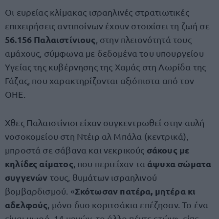
Οι ευρείας κλίμακας ισραηλινές στρατιωτικές
επιχειρήσεις αντιποίνων έχουν στοιχίσει τη ζωή σε
56.156 Παλαιστίνιους
, στην πλειονότητά τους
αμάχους, σύμφωνα με δεδομένα του υπουργείου
Υγείας της κυβέρνησης της Χαμάς στη Λωρίδα της
Γάζας, που χαρακτηρίζονται αξιόπιστα από τον
ΟΗΕ.
Χθες Παλαιστίνιοι είχαν συγκεντρωθεί στην αυλή
νοσοκομείου στη Ντέιρ αλ Μπάλα (κεντρικά),
σάκους με
μπροστά σε σάβανα και νεκρικούς
κηλίδες αίματος
άψυχα σώματα
, που περιείχαν τα
συγγενών
τους, θυμάτων ισραηλινού
Σκότωσαν πατέρα, μητέρα κι
βομβαρδισμού. «
αδελφούς
, μόνο δυο κοριτσάκια επέζησαν. Το ένα
είναι μωρό, 14 μηνών, το άλλο πέντε ετών», είπε