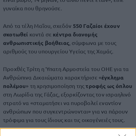
γυναίκα που θρηνούσε.
550 Γαζαίοι έχουν
Από τα τέλη Μαΐου, σχεδόν
σκοτωθεί
κέντρα διανομής
κοντά σε
ανθρωπιστικής βοήθειας
, σύμφωνα με τους
αριθμούς του υπουργείου Υγείας της Χαμάς.
Προχθές Τρίτη η Ύπατη Αρμοστεία του ΟΗΕ για τα
έγκλημα
Ανθρώπινα Δικαιώματα χαρακτήρισε «
πολέμου
τροφής ως όπλου
» τη χρησιμοποίηση της
στη Λωρίδα της Γάζας, εξορκίζοντας τον ισραηλινό
στρατό να «σταματήσει να πυροβολεί εναντίον
ανθρώπων που συγκεντρώνονται» για να πάρουν
τρόφιμα για τους ίδιους και τις οικογένειές τους.