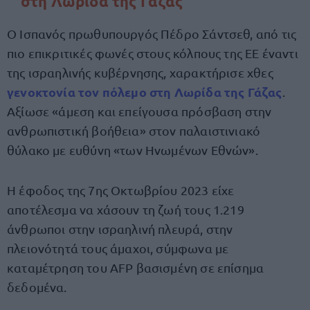
στη Λωρίδα της Γάζας
Ο Ισπανός πρωθυπουργός Πέδρο Σάντσεθ, από τις
πιο επικριτικές φωνές στους κόλπους της ΕΕ έναντι
της ισραηλινής κυβέρνησης, χαρακτήρισε χθες
γενοκτονία τον πόλεμο στη Λωρίδα της Γάζας
.
Αξίωσε «άμεση και επείγουσα πρόσβαση στην
ανθρωπιστική βοήθεια» στον παλαιστινιακό
θύλακο με ευθύνη «των Ηνωμένων Εθνών».
Η έφοδος της 7ης Οκτωβρίου 2023 είχε
αποτέλεσμα να χάσουν τη ζωή τους 1.219
άνθρωποι στην ισραηλινή πλευρά, στην
πλειονότητά τους άμαχοι, σύμφωνα με
καταμέτρηση του AFP βασισμένη σε επίσημα
δεδομένα.