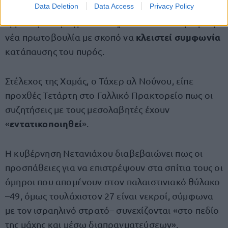
Data Deletion
Data Access
Privacy Policy
Το Κατάρ, μια από τις χώρες που μεσολαβούν στις
έμμεσες διαπραγματεύσεις, ανακοίνωσε την Τρίτη
κλειστεί συμφωνία
νέα πρωτοβουλία με σκοπό να
κατάπαυσης του πυρός.
Στέλεχος της Χαμάς, ο Τάχερ αλ Νούνου, είπε
προχθές Τετάρτη στο Γαλλικό Πρακτορείο πως οι
συζητήσεις με τους μεσολαβητές έχουν
εντατικοποιηθεί
«
».
Η κυβέρνηση Νετανιάχου διαβεβαιώνει πως οι
προσπάθειες για να επιστρέψουν στα σπίτια τους οι
όμηροι που απομένουν στον παλαιστινιακό θύλακο
–49, όμως τουλάχιστον 27 είναι νεκροί, σύμφωνα
με τον ισραηλινό στρατό– συνεχίζονται «στο πεδίο
της μάχης και μέσω διαπραγματεύσεων».