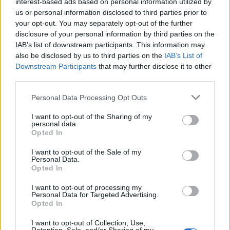
interest-based ads based on personal information utilized by
us or personal information disclosed to third parties prior to
δικά της
Η τρίτη και τέταρτη δολοφονία είναι τα
your opt-out. You may separately opt-out of the further
παιδιά
. Μάλιστα για την τετάρτη φέρεται να
disclosure of your personal information by third parties on the
IAB’s list of downstream participants. This information may
19 Ιουνίου 2022
τελέστηκε στις
. Τότε το βρέφος,
also be disclosed by us to third parties on the
IAB’s List of
19 ημέρων
μόλις
, πεθαίνει εντελώς αναπάντεχα
Downstream Participants
that may further disclose it to other
μέσα στην κούνια του.
third parties.
Please note that this website/app uses one or more Google
Personal Data Processing Opt Outs
«Νιώθω σοκαρισμένη από τις λεπτομέρειες που
services and may gather and store information including but
not limited to your visit or usage behaviour. You may click to
I want to opt-out of the Sharing of my
πέντε απόπειρες
βγαίνουν στο φως. Μιλάμε για
.
personal data.
grant or deny consent to Google and its third-party tags to
Opted In
Μέσα σε μία μέρα προσπάθησε δύο φορές να
use your data for below specified purposes in below Google
Την
στερήσει το οξυγόνο στο δεύτερο παιδάκι της.
consent section.
I want to opt-out of the Sale of my
Personal Data.
πρώτη φορά το παιδάκι το έσωσε η μητέρα της
»
Opted In
Αγγελική Νικολούλη
δήλωσε μεταξύ άλλων η
σε
I want to opt-out of processing my
τηλεοπτική εκπομπή χθες.
Personal Data for Targeted Advertising.
Opted In
«Κάτι έγινε εκείνο το βράδυ δεν ξέρουμε πως και
I want to opt-out of Collection, Use,