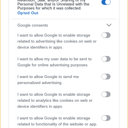
Retention, Sale, and/or Sharing of my
τι. Μου λέει η μητέρα μου πάρε κατευθείαν το
Personal Data that Is Unrelated with the
Purposes for which it was collected.
ασθενοφόρο. Μέχρι να φτάσουμε στο κέντρο
Opted Out
υγείας το παιδί είχε πεθάνει», είπε η 25χρονη,
Google consents
σύμφωνα με την εκπομπή «Live News» του Mega.
I want to allow Google to enable storage
related to advertising like cookies on web or
device identifiers in apps.
ΑΣΕΠ: Πιστοποίηση Αγγλικών σε
I want to allow my user data to be sent to
μόνο 2 ημέρες στα χέρια σας
Google for online advertising purposes.
I want to allow Google to send me
personalized advertising.
I want to allow Google to enable storage
related to analytics like cookies on web or
ΑΣΕΠ: Εξ αποστάσεως η πιο Εύκολη
device identifiers in apps.
Πιστοποίηση Υπολογιστών σε 2
I want to allow Google to enable storage
μέρες
related to functionality of the website or app.