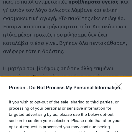
προβλήματα υγείας
πως το παιδί αντιμετώπιζε
, και
γι’ αυτόν τον λόγο άλλωστε λάμβανε και ειδική
φαρμακευτική αγωγή. «Το παιδί της είχε επιληψία.
Έπαιρνε κάποια χορήγηση στο σπίτι. Και ακόμα και
η ίδια μέχρι προχτές που μιλήσαμε δεν έχει
καταλάβει τι έχει γίνει. Βγήκαν όλα πεντακάθαρα»,
ανέφερε τότε η δράστης.
Η μητέρα του βρέφους από την άλλη επιμένει
μόνο η Ειρήνη ήταν εκείνο το απόγευμα στο
πως
σπίτι μαζί με το βρέφος
. Οι γιατροί τότε είπαν
Proson -
Do Not Process My Personal Information
στην άτυχη μητέρα πως το μωρό της όταν έφτασε
στο νοσοκομείο ήταν ήδη νεκρό με την τραγική
If you wish to opt-out of the sale, sharing to third parties, or
processing of your personal or sensitive information for
κατάληξη να αποδίδεται σε αιφνίδιο θάνατο.
targeted advertising by us, please use the below opt-out
section to confirm your selection. Please note that after your
opt-out request is processed you may continue seeing
Οι δολοφονίες των δικών της παιδιών