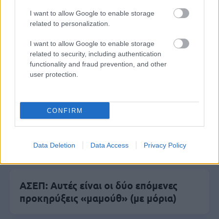
I want to allow Google to enable storage
related to personalization.
Μάθε πρώτος όλες τις σημαντικές
I want to allow Google to enable storage
related to security, including authentication
ειδήσεις.
functionality and fraud prevention, and other
Βάλε το proson.gr στα αποτελέσματα
user protection.
αναζήτησης της Google
CONFIRM
Δημοφιλείς Ειδήσεις
Data Deletion
Data Access
Privacy Policy
ΑΣΕΠ: Αυτές είναι οι δύο επόμενες
προκηρύξεις «μαμούθ» (με μόρια)