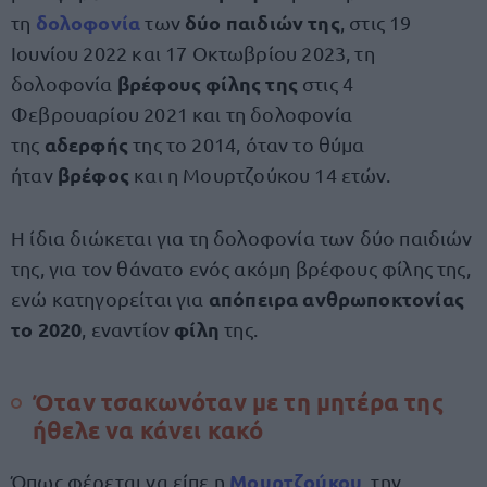
δολοφονία
δύο παιδιών της
τη
των
, στις 19
Ιουνίου 2022 και 17 Οκτωβρίου 2023, τη
βρέφους φίλης της
δολοφονία
στις 4
Φεβρουαρίου 2021 και τη δολοφονία
αδερφής
της
της το 2014, όταν το θύμα
βρέφος
ήταν
και η Μουρτζούκου 14 ετών.
Η ίδια διώκεται για τη δολοφονία των δύο παιδιών
της, για τον θάνατο ενός ακόμη βρέφους φίλης της,
απόπειρα ανθρωποκτονίας
ενώ κατηγορείται για
το 2020
φίλη
, εναντίον
της.
Όταν τσακωνόταν με τη μητέρα της
ήθελε να κάνει κακό
Μουρτζούκου
Όπως φέρεται να είπε η
, την