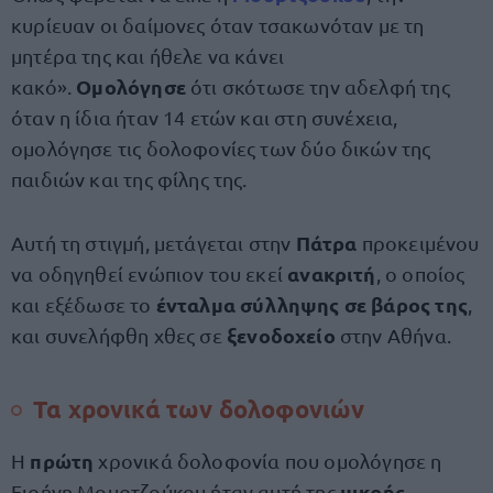
κυρίευαν οι δαίμονες όταν τσακωνόταν με τη
μητέρα της και ήθελε να κάνει
Ομολόγησε
κακό».
ότι σκότωσε την αδελφή της
όταν η ίδια ήταν 14 ετών και στη συνέχεια,
ομολόγησε τις δολοφονίες των δύο δικών της
παιδιών και της φίλης της.
Πάτρα
Αυτή τη στιγμή, μετάγεται στην
προκειμένου
ανακριτή
να οδηγηθεί ενώπιον του εκεί
, ο οποίος
ένταλμα σύλληψης σε βάρος της
και εξέδωσε το
,
ξενοδοχείο
και συνελήφθη χθες σε
στην Αθήνα.
Τα χρονικά των δολοφονιών
πρώτη
Η
χρονικά δολοφονία που ομολόγησε η
μικρής
Ειρήνη Μουρτζούκου ήταν αυτή της