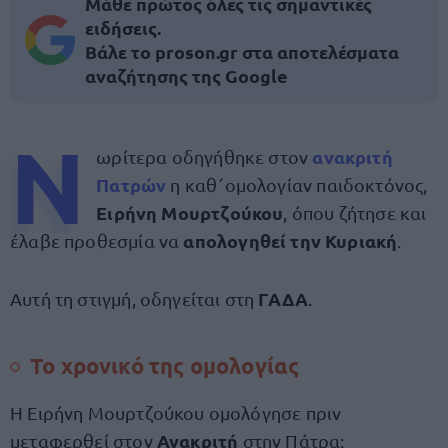
Μάθε πρώτος όλες τις σημαντικές
ειδήσεις.
Βάλε το proson.gr στα αποτελέσματα
αναζήτησης της Google
Ν
ανακριτή
ωρίτερα οδηγήθηκε στον
Πατρών
η καθ΄ομολογίαν παιδοκτόνος,
Ειρήνη Μουρτζούκου
, όπου ζήτησε και
απολογηθεί την Κυριακή
έλαβε προθεσμία να
.
ΓΑΔΑ
Αυτή τη στιγμή, οδηγείται στη
.
Το χρονικό της ομολογίας
Η Ειρήνη Μουρτζούκου ομολόγησε πριν
Ανακριτή
μεταφερθεί στον
στην Πάτρα: