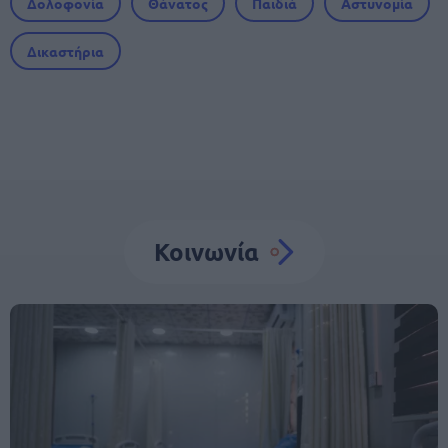
Δολοφονία
Θάνατος
Παιδιά
Αστυνομία
Δικαστήρια
Κοινωνία