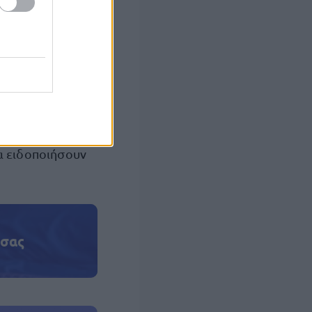
α ειδοποιήσουν
 σας