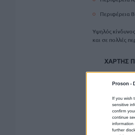
Περιφέρεια Βο
Υψηλός κίνδυνος
και σε πολλές πε
Proson -
If you wish 
sensitive in
confirm you
continue se
information 
further disc