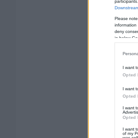
participants
Downstream 
Please note
information 
deny consent
in below Go
Persona
I want t
Opted 
I want t
Opted 
I want 
Advertis
Opted 
I want t
of my P
was col