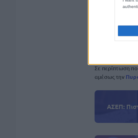
χρήση υπαίθ
authenti
κάπνισμα μελ
ρίψη αναμμέ
καύση των α
Σε περίπτωση πο
Πυρ
αμέσως την
ΑΣΕΠ: Πισ