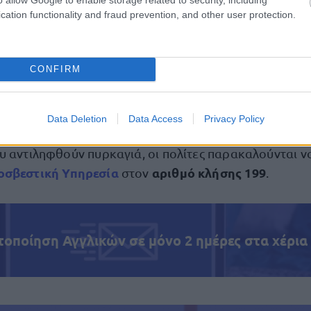
ριων ψησταριών
cation functionality and fraud prevention, and other user protection.
ισσών
CONFIRM
νων τσιγάρων
γρών
Data Deletion
Data Access
Privacy Policy
υ αντιληφθούν πυρκαγιά, οι πολίτες παρακαλούνται ν
οσβεστική Υπηρεσία
αριθμό κλήσης 199
στον
.
τοποίηση Αγγλικών σε μόνο 2 ημέρες στα χέρια