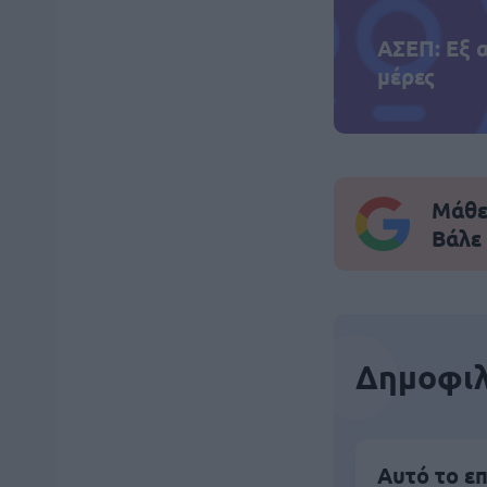
ΑΣΕΠ: Εξ 
μέρες
Μάθε 
Βάλε
Δημοφιλ
Αυτό το επ