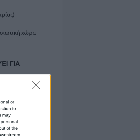
αρίας)
ησιωτική χώρα
sonal or
ection to
ou may
 personal
out of the
 downstream