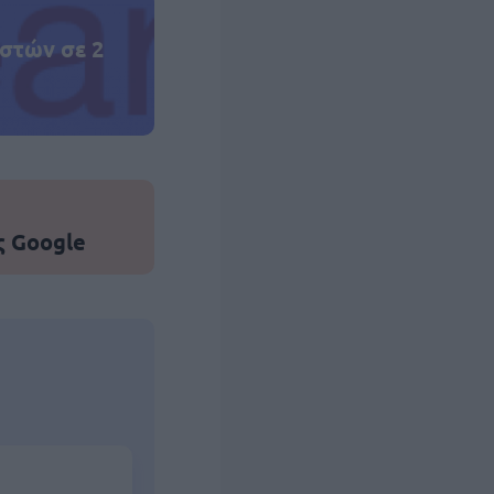
στών σε 2
ς Google