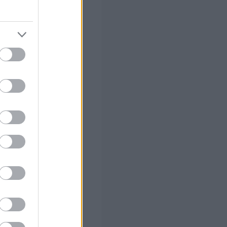
ιες υπηρεσιακά
ς Δήμους των
ιτικής
πυρκαγιών
.
ι να αποφεύγουν
μέλεια, όπως:
 συσκευές