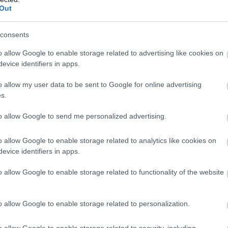
Out
α τους πολίτες
consents
o allow Google to enable storage related to advertising like cookies on
τεία Πολιτικής Προστασίας έχει ενημερώσει τις αρμόδ
evice identifiers in apps.
τικές υπηρεσίες, καθώς και τις Περιφέρειες και του
o allow my user data to be sent to Google for online advertising
αυξημένη ετοιμότητα πολ
ν, ώστε να βρίσκονται σε
s.
επεισόδια 
ειμένου να αντιμετωπίσουν άμεσα τυχόν
to allow Google to send me personalized advertising.
ιδιαίτερα προσεκτικοί κα
στά στους πολίτες να είναι
o allow Google to enable storage related to analytics like cookies on
ύπαιθρο που μπορούν να προκαλέσουν πυρκαγιά από α
evice identifiers in apps.
o allow Google to enable storage related to functionality of the website
 χόρτων και κλαδιών ή υπολειμμάτων καθαρισμού
μάτων που προκαλούν σπινθήρες όπως δισκοπρίονα,
o allow Google to enable storage related to personalization.
o allow Google to enable storage related to security, including