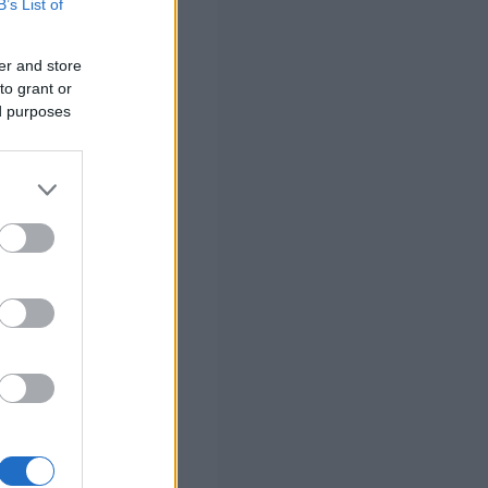
B’s List of
er and store
to grant or
ed purposes