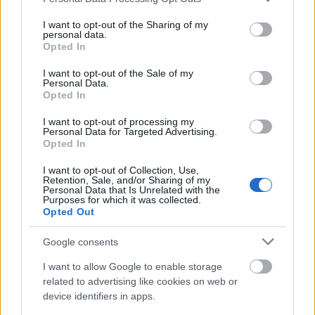
ίδια.
services and may gather and store information including but
not limited to your visit or usage behaviour. You may click to
I want to opt-out of the Sharing of my
personal data.
grant or deny consent to Google and its third-party tags to
Opted In
«Όπως ομολόγησε και για τα τέσσερα τα
use your data for below specified purposes in below Google
consent section.
θα ομολογήσει και
αγγελούδια, θέλει δεν θέλει,
I want to opt-out of the Sale of my
Personal Data.
για τον Παναγιώτη μου
», σημείωσε.
Opted In
I want to opt-out of processing my
Στη συνέχεια, πρόσθεσε ότι όσα υποστηρίζει η
Personal Data for Targeted Advertising.
Opted In
για τη μητέρα της είναι «θέατρο».
25χρονη
«Είχε
άλλου είδους πρόβλημα, ψυχολογικό», όπως είπε,
I want to opt-out of Collection, Use,
Retention, Sale, and/or Sharing of my
και ξέσπασε στα παιδιά. «Αν έχεις κάποιο
Personal Data that Is Unrelated with the
Purposes for which it was collected.
πρόβλημα με εμένα, λύσε το με εμένα, όχι με τα
Opted Out
παιδιά. Αν θες, βασάνισε εμένα, όχι τον
Google consents
Τι της έφταιξαν οι αθώες
Παναγιωτάκη.
I want to allow Google to enable storage
ψυχούλες
; Ήταν πέντε αγγελούδια. Για μένα, δεν
related to advertising like cookies on web or
θέλει φυλάκιση».
device identifiers in apps.