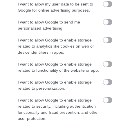
I want to allow my user data to be sent to
«ποτέ δεν την είχα
Επιπλέον, η ίδια εξήγησε πως
Google for online advertising purposes.
δει να τσακώνεται με τη μητέρα της μπροστά
μου
. Η μητέρα της, όπως άκουσα όταν βγήκε στα
I want to allow Google to send me
personalized advertising.
κανάλια μετά τον θάνατο του Παναγιωτάκη, είχε
υποψίες ότι της σκότωσε το παιδί. Για μένα, αυτό
I want to allow Google to enable storage
related to analytics like cookies on web or
ήταν το λάθος της. Έπρεπε να μου είχε μιλήσει, γιατί
device identifiers in apps.
την είχα μέσα στο σπίτι μου και είχα δύο παιδιά.
Όλα αυτά που λέει για τη μητέρα της είναι
I want to allow Google to enable storage
related to functionality of the website or app.
“θέατρο”. Κάτι άλλο συμβαίνει, δεν κολλάνε όσα
λέει. Κάτι σκέφτεται και την ώρα εκείνη το έκανε.
I want to allow Google to enable storage
Ίσως να ήταν θυσία».
related to personalization.
I want to allow Google to enable storage
related to security, including authentication
functionality and fraud prevention, and other
ΑΣΕΠ: Πιστοποίηση Αγγλικών σε
user protection.
μόνο 2 ημέρες στα χέρια σας