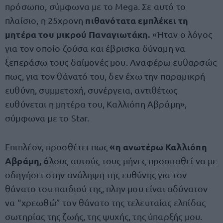
πρόσωπο, σύμφωνα με το Mega. Σε αυτό το
πιθανότατα εμπλέκει τη
πλαίσιο, η 25χρονη
μητέρα του μικρού Παναγιωτάκη.
«Ήταν ο λόγος
για τον οποίο ζούσα και έβρισκα δύναμη να
ξεπεράσω τους δαίμονές μου. Αναφέρω ευθαρσώς
πως, για τον θάνατό του, δεν έχω την παραμικρή
ευθύνη, συμμετοχή, συνέργεια, αντιθέτως
ευθύνεται η μητέρα του, Καλλιόπη Αβράμη»,
σύμφωνα με το Star.
«η ανωτέρω Καλλιόπη
Επιπλέον, προσθέτει πως
Αβράμη, ό
λους αυτούς τους μήνες προσπαθεί να με
οδηγήσει στην ανάληψη της ευθύνης για τον
θάνατο του παιδιού της, πλην μου είναι αδύνατον
να “χρεωθώ” τον θάνατο της τελευταίας ελπίδας
σωτηρίας της ζωής, της ψυχής, της ύπαρξής μου.