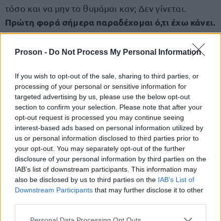
τόσο και να μην το θυμάμαι καν; Δεν γίνεται.
Πρώτη φορά σήμερα παραδέχομαι ό,τι έχω κάνει.
Ακόμη και για εξομολόγηση που πηγαίνω δεν
έχω καταφέρει να το πω. Ξέρω ότι ο Θεός με έχει
Proson -
Do Not Process My Personal Information
συγχωρέσει γιατί ξέρει και έχει δει τι έζησα από
παιδί»,
If you wish to opt-out of the sale, sharing to third parties, or
είχε δηλώσει.
processing of your personal or sensitive information for
targeted advertising by us, please use the below opt-out
section to confirm your selection. Please note that after your
Μητέρας Παναγιωτάκη: «Θα
opt-out request is processed you may continue seeing
ομολογήσει και για το παιδί μου»
interest-based ads based on personal information utilized by
us or personal information disclosed to third parties prior to
Παράλληλα, η μητέρα του μικρού Παναγιωτάκη με
your opt-out. You may separately opt-out of the further
πιθανά κίνητρα
δηλώσεις της αναφέρθηκε στα
disclosure of your personal information by third parties on the
IAB’s list of downstream participants. This information may
της Ειρήνης Μουρτζούκου.
«Το πίστευα ότι θα
also be disclosed by us to third parties on the
IAB’s List of
παραδεχτεί πως σκότωσε τα παιδιά. Επειδή, όπως
Downstream Participants
that may further disclose it to other
λέει, τσακωνόταν με τη μητέρα της, ξέσπασε στα
third parties.
παιδιά; Μα με τι ψυχή το έκανε», διερωτήθηκε η
Please note that this website/app uses one or more Google
Personal Data Processing Opt Outs