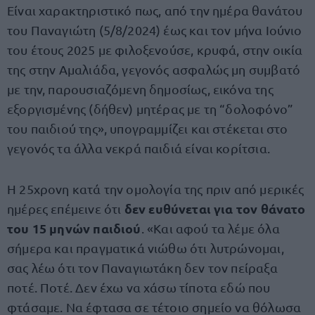
Είναι χαρακτηριστικό πως, από την ημέρα θανάτου
του Παναγιώτη (5/8/2024) έως και τον μήνα Ιούνιο
του έτους 2025 με φιλοξενούσε, κρυφά, στην οικία
της στην Αμαλιάδα, γεγονός ασφαλώς μη συμβατό
με την, παρουσιαζόμενη δημοσίως, εικόνα της
εξοργισμένης (δήθεν) μητέρας με τη “δολοφόνο”
του παιδιού της», υπογραμμίζει και στέκεται στο
γεγονός τα άλλα νεκρά παιδιά είναι κορίτσια.
Η 25χρονη κατά την ομολογία της πριν από μερικές
δεν ευθύνεται για τον θάνατο
ημέρες επέμεινε ότι
του 15 μηνών παιδιού
. «Και αφού τα λέμε όλα
σήμερα και πραγματικά νιώθω ότι λυτρώνομαι,
σας λέω ότι τον Παναγιωτάκη δεν τον πείραξα
ποτέ. Ποτέ. Δεν έχω να χάσω τίποτα εδώ που
φτάσαμε. Να έφτασα σε τέτοιο σημείο να θόλωσα