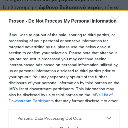
άφθονο θαλασσινό νερό
ξεπλύνουμε με
», τόνισε.
Proson -
Do Not Process My Personal Information
ύπαρξη αμμωνίας
Επιπλέον, συνιστάται η
στο
φαρμακείο της παραλίας, καθώς βοηθά στην
If you wish to opt-out of the sale, sharing to third parties, or
αντιμετώπιση του πόνου και της φλεγμονής. Για
processing of your personal or sensitive information for
άμεση ιατρική
ευπαθή άτομα ή αλλεργικούς, η
targeted advertising by us, please use the below opt-out
section to confirm your selection. Please note that after your
βοήθεια
είναι απαραίτητη
.
opt-out request is processed you may continue seeing
interest-based ads based on personal information utilized by
us or personal information disclosed to third parties prior to
your opt-out. You may separately opt-out of the further
disclosure of your personal information by third parties on the
ΑΣΕΠ: Πιστοποίηση Αγγλικών σε
IAB’s list of downstream participants. This information may
also be disclosed by us to third parties on the
IAB’s List of
μόνο 2 ημέρες στα χέρια σας
Downstream Participants
that may further disclose it to other
third parties.
Please note that this website/app uses one or more Google
Personal Data Processing Opt Outs
services and may gather and store information including but