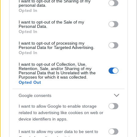
not limited to your visit or usage behaviour. You may click to
I want to opt-out of the Sharing of my
personal data.
grant or deny consent to Google and its third-party tags to
ΑΣΕΠ: Εξ αποστάσεως η πιο Εύκολη
Opted In
use your data for below specified purposes in below Google
Πιστοποίηση Υπολογιστών σε 2
consent section.
I want to opt-out of the Sale of my
μέρες
Personal Data.
Opted In
I want to opt-out of processing my
Personal Data for Targeted Advertising.
Opted In
Μάθε πρώτος όλες τις σημαντικές
I want to opt-out of Collection, Use,
Retention, Sale, and/or Sharing of my
ειδήσεις.
Personal Data that Is Unrelated with the
Purposes for which it was collected.
Βάλε το proson.gr στα αποτελέσματα
Opted Out
αναζήτησης της Google
Google consents
I want to allow Google to enable storage
related to advertising like cookies on web or
device identifiers in apps.
Δημοφιλείς Ειδήσεις
I want to allow my user data to be sent to