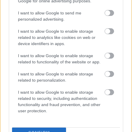
Google for online advertising purposes.
ΔΥΠΑ/ΟΑΕΔ: 8.000 νέες προσλήψεις -
I want to allow Google to send me
personalized advertising.
Από σήμερα οι αιτήσεις
I want to allow Google to enable storage
related to analytics like cookies on web or
device identifiers in apps.
Αλλάζουν τα χαρτονομίσματα ευρώ –
Οριστικά εκτός το 500ευρο
I want to allow Google to enable storage
related to functionality of the website or app.
I want to allow Google to enable storage
Τι σημαίνει η λέξη «προικοδότης»
related to personalization.
I want to allow Google to enable storage
related to security, including authentication
ΑΣΕΠ - Μόνιμες προσλήψεις στη
functionality and fraud prevention, and other
user protection.
Δημοτική Αστυνομία: Νέα οριστικά
αποτελέσματα