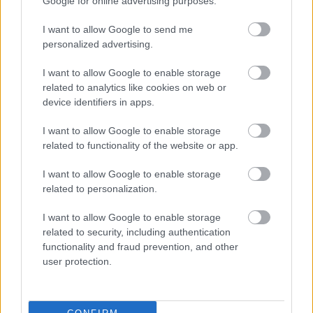
Google for online advertising purposes.
I want to allow Google to send me
Τι σημαίνει η λέξη «σιγαλός»
personalized advertising.
I want to allow Google to enable storage
related to analytics like cookies on web or
Προσωπικός Βοηθός: Ανοίγουν οι
device identifiers in apps.
αιτήσεις στις 24 Αυγούστου – Τι
αλλάζει στο πρόγραμμα
I want to allow Google to enable storage
related to functionality of the website or app.
I want to allow Google to enable storage
related to personalization.
Σωφρονιστικά καταστήματα: 416
προσλήψεις χωρίς πτυχίο - Πού κάνετε
I want to allow Google to enable storage
αίτηση
related to security, including authentication
functionality and fraud prevention, and other
user protection.
Tags