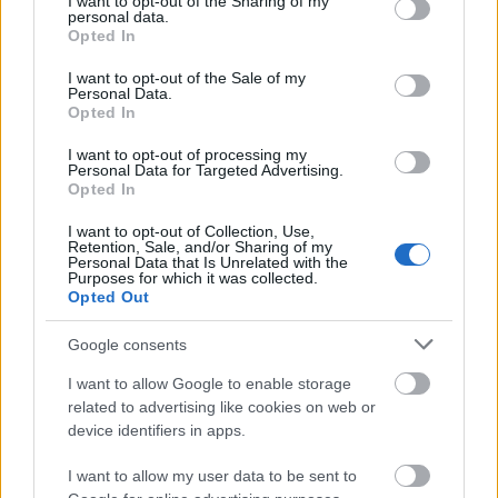
not limited to your visit or usage behaviour. You may click to
I want to opt-out of the Sharing of my
personal data.
grant or deny consent to Google and its third-party tags to
Opted In
use your data for below specified purposes in below Google
consent section.
I want to opt-out of the Sale of my
Personal Data.
Μάθε πρώτος όλες τις σημαντικές
Opted In
ειδήσεις.
I want to opt-out of processing my
Βάλε το proson.gr στα αποτελέσματα
Personal Data for Targeted Advertising.
Opted In
αναζήτησης της Google
I want to opt-out of Collection, Use,
Retention, Sale, and/or Sharing of my
Personal Data that Is Unrelated with the
Purposes for which it was collected.
Opted Out
Δημοφιλείς Ειδήσεις
Google consents
I want to allow Google to enable storage
related to advertising like cookies on web or
ΟΠΕΚΑ: Μηνιαίο επίδομα έως 210
device identifiers in apps.
ευρώ - Πώς θα τα πάρετε
I want to allow my user data to be sent to