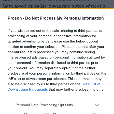
λειτουργού σε οικίες, συνεργείο αυτοκινήτων και
δύο σκάφη, βρέθηκαν και κατασχέθηκαν ένα
Proson -
Do Not Process My Personal Information
κινητό τηλέφωνο και μία τηλεόραση (Smart TV).
If you wish to opt-out of the sale, sharing to third parties, or
processing of your personal or sensitive information for
targeted advertising by us, please use the below opt-out
section to confirm your selection. Please note that after your
ΑΣΕΠ: Πιστοποίηση Αγγλικών σε
opt-out request is processed you may continue seeing
interest-based ads based on personal information utilized by
μόνο 2 ημέρες στα χέρια σας
us or personal information disclosed to third parties prior to
your opt-out. You may separately opt-out of the further
disclosure of your personal information by third parties on the
IAB’s list of downstream participants. This information may
also be disclosed by us to third parties on the
IAB’s List of
Downstream Participants
that may further disclose it to other
third parties.
ΑΣΕΠ: Εξ αποστάσεως η πιο Εύκολη
Πιστοποίηση Υπολογιστών σε 2
Please note that this website/app uses one or more Google
Personal Data Processing Opt Outs
μέρες
services and may gather and store information including but