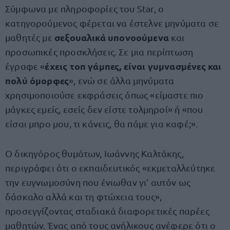
Σύμφωνα με πληροφορίες του Star, ο
κατηγορούμενος φέρεται να έστελνε μηνύματα σε
σεξουαλικά υπονοούμενα
μαθητές με
και
προσωπικές προσκλήσεις. Σε μια περίπτωση
έχεις τοπ γάμπες, είναι γυμνασμένες και
έγραφε «
πολύ όμορφες
», ενώ σε άλλα μηνύματα
χρησιμοποιούσε εκφράσεις όπως «είμαστε πιο
μάγκες εμείς, εσείς δεν είστε τολμηροί» ή «που
είσαι μπρο μου, τι κάνεις, θα πάμε για καφέ;».
Ο δικηγόρος θυμάτων, Ιωάννης Καλτάκης,
περιγράφει ότι ο εκπαιδευτικός «εκμεταλλεύτηκε
την ευγνωμοσύνη που ένιωθαν γι’ αυτόν ως
δάσκαλο αλλά και τη φτώχεια τους»,
προσεγγίζοντας σταδιακά διαφορετικές παρέες
μαθητών. Ένας από τους ανήλικους ανέφερε ότι ο