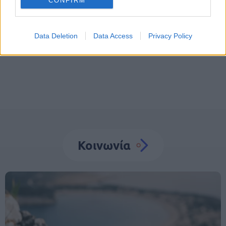
CONFIRM
Σάμος
Βιασμός
Κακοποίηση ανηλίκου
Data Deletion
Data Access
Privacy Policy
Παιδιά
Κοινωνία