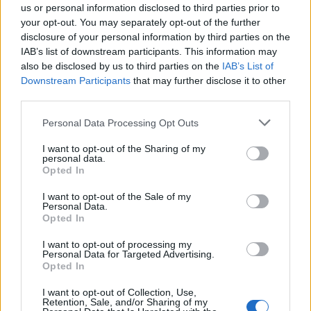
us or personal information disclosed to third parties prior to
«Απ’ ότι ενημερώθηκα, ο κ. Ρούτσι δεν είχε κάτι
your opt-out. You may separately opt-out of the further
ανησυχητικό με την υγεία του. Οι γιατροί δεν
disclosure of your personal information by third parties on the
βρήκαν κάτι παθολογικό και δεν εκρίθη σκόπιμη η
IAB’s list of downstream participants. This information may
also be disclosed by us to third parties on the
IAB’s List of
εισαγωγή του στο νοσοκομείο», ανέφερε. Ο ίδιος
Downstream Participants
that may further disclose it to other
επικοινώνησε ως υπουργός Υγείας, για να δείξει
third parties.
«το δικαιολογημένο ενδιαφέρον της Πολιτείας»,
Please note that this website/app uses one or more Google
Personal Data Processing Opt Outs
λαμβάνοντας απάντηση από τους γιατρούς ότι
services and may gather and store information including but
δεν έχει παθολογικά ευρήματα
.
not limited to your visit or usage behaviour. You may click to
I want to opt-out of the Sharing of my
personal data.
grant or deny consent to Google and its third-party tags to
Opted In
use your data for below specified purposes in below Google
Στη συνέχεια αναφέρθηκε στην κα Κοσμοπούλου,
consent section.
I want to opt-out of the Sale of my
η
λέγοντας: «Είναι ένα πρόσωπο που είναι μονίμως
Personal Data.
Opted In
γιατρός όλων των απεργών πείνας της
αριστεράς
«κάνει πολιτική,
», και πρόσθεσε ότι
I want to opt-out of processing my
Personal Data for Targeted Advertising.
δεν κάνει ιατρική
. Όποιος υποτίθεται δεν το ξέρει,
Opted In
είναι ψεύτης. Όταν βγάλει ανακοίνωση το
I want to opt-out of Collection, Use,
νοσοκομείο, θα με ρωτήσετε».
Retention, Sale, and/or Sharing of my