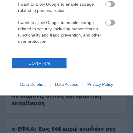
ειδήσεις.
I want to allow Google to enable storage
Βάλε το proson.gr στα αποτελέσματα
related to personalization.
αναζήτησης της Google
I want to allow Google to enable storage
related to security, including authentication
functionality and fraud prevention, and other
user protection.
Δημοφιλείς Ειδήσεις
CONFIRM
Πυροσβεστική Σχολή: Νέος
Data Deletion
Data Access
Privacy Policy
κανονισμός για δόκιμους – Τι αλλάζει
σε διαμονή, σίτιση και πρακτική
εκπαίδευση
e-ΕΦΚΑ: Έως 846 ευρώ επιπλέον στη