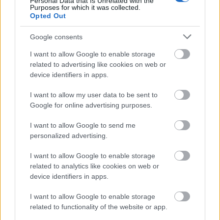
Personal Data that Is Unrelated with the
Purposes for which it was collected.
Opted Out
Google consents
ΑΣΕΠ: Πιστοποίηση Αγγλικών σε
μόνο 2 ημέρες στα χέρια σας
I want to allow Google to enable storage
related to advertising like cookies on web or
device identifiers in apps.
I want to allow my user data to be sent to
Google for online advertising purposes.
ΑΣΕΠ: Εξ αποστάσεως η πιο Εύκολη
I want to allow Google to send me
personalized advertising.
Πιστοποίηση Υπολογιστών σε 2
μέρες
I want to allow Google to enable storage
related to analytics like cookies on web or
device identifiers in apps.
I want to allow Google to enable storage
related to functionality of the website or app.
Μάθε πρώτος όλες τις σημαντικές