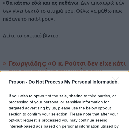
Θα κάτσω εδώ και ας πεθάνω
«
. Δεν αποχωρώ εάν
δεν γίνει δεκτό το αίτημά μου. Θέλω να μάθω πως
πέθανε το παιδί μου».
Δείτε το σχετικό βίντεο:
Γεωργιάδης: «Ο κ. Ρούτσι δεν είχε κάτι
ανησυχητικό με την υγεία του»
Proson -
Do Not Process My Personal Information
Ο υπουργός Υγείας σχολίασε χθες ότι ο κ. Ρούτσι
δεν έχει κάτι ανησυχητικό στην υγεία του
,
If you wish to opt-out of the sale, sharing to third parties, or
καλώντας μάλιστα την γιατρό του, την κυρία
processing of your personal or sensitive information for
να βγάλει τις εξετάσεις του στον
Κοσμοπούλου
targeted advertising by us, please use the below opt-out
section to confirm your selection. Please note that after your
αέρα
.
opt-out request is processed you may continue seeing
interest-based ads based on personal information utilized by