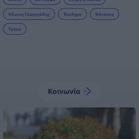
Άδωνις Γεωργιάδης
Έγκλημα
Θάνατος
Τρένο
Κοινωνία