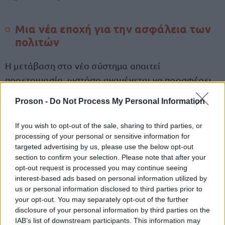
Μια νέα εποχή για την ασφάλεια των
πολιτών
Η μετάβαση στο νέο σύστημα απαιτεί
προετοιμασία, ωστόσο αναμένεται να προσφέρει
ασφαλείς
λειτουργικές και ευρωπαϊκά
πιο
,
Proson -
Do Not Process My Personal Information
εναρμονισμένες ταυτότητες
.
If you wish to opt-out of the sale, sharing to third parties, or
Οι νέες ψηφιακές ταυτότητες αποτελούν ένα ακόμη
processing of your personal or sensitive information for
targeted advertising by us, please use the below opt-out
βήμα προς τη σύγχρονη, ψηφιακή δημόσια
section to confirm your selection. Please note that after your
λιγότερη
διοίκηση, που στοχεύει σε
opt-out request is processed you may continue seeing
γραφειοκρατία
και περισσότερη ασφάλεια για
interest-based ads based on personal information utilized by
us or personal information disclosed to third parties prior to
όλους τους πολίτες.
your opt-out. You may separately opt-out of the further
disclosure of your personal information by third parties on the
IAB’s list of downstream participants. This information may