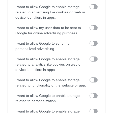
αναζήτησης της Google
I want to allow Google to enable storage
related to advertising like cookies on web or
device identifiers in apps.
I want to allow my user data to be sent to
Δημοφιλείς Ειδήσεις
Google for online advertising purposes.
I want to allow Google to send me
personalized advertising.
ΑΣΕΠ: Νέος γραπτός διαγωνισμός -
I want to allow Google to enable storage
Μόνιμοι στο υπουργείο Εξωτερικών
related to analytics like cookies on web or
device identifiers in apps.
I want to allow Google to enable storage
Κατώτατος μισθός: Σενάριο για
related to functionality of the website or app.
αύξηση στα 1.000 ευρώ από το 2027
I want to allow Google to enable storage
related to personalization.
ΑΣΕΠ 6Κ/2026: 315 μόνιμοι στο
I want to allow Google to enable storage