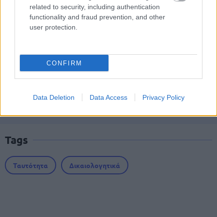
Δημόσιο - Στις 1.102 οι αιτήσεις
related to security, including authentication
functionality and fraud prevention, and other
(στατιστικά)
user protection.
ΑΣΕΠ - Προσλήψεις αναπληρωτών:
CONFIRM
Βγαίνουν τα προσωρινά αποτελέσματα
(1ΓΕ και 2ΓΕ/2026)
Data Deletion
Data Access
Privacy Policy
Tags
Ταυτότητα
Δικαιολογητικά