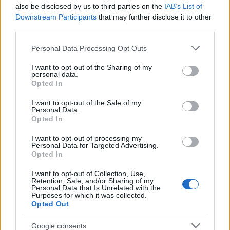
also be disclosed by us to third parties on the
IAB’s List of
ΑΣΕΠ: Πιστοποίηση Αγγλικών σε
Downstream Participants
that may further disclose it to other
third parties.
μόνο 2 ημέρες στα χέρια σας
Please note that this website/app uses one or more Google
Personal Data Processing Opt Outs
services and may gather and store information including but
not limited to your visit or usage behaviour. You may click to
I want to opt-out of the Sharing of my
personal data.
grant or deny consent to Google and its third-party tags to
Opted In
use your data for below specified purposes in below Google
consent section.
I want to opt-out of the Sale of my
ΑΣΕΠ: Εξ αποστάσεως η πιο Εύκολη
Personal Data.
Πιστοποίηση Υπολογιστών σε 2
Opted In
μέρες
I want to opt-out of processing my
Personal Data for Targeted Advertising.
Opted In
I want to opt-out of Collection, Use,
Retention, Sale, and/or Sharing of my
Personal Data that Is Unrelated with the
Μάθε πρώτος όλες τις σημαντικές
Purposes for which it was collected.
Opted Out
ειδήσεις.
Βάλε το proson.gr στα αποτελέσματα
Google consents