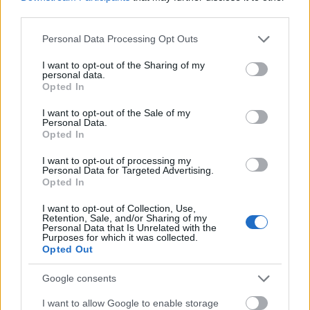
third parties.
μόνο 2 ημέρες στα χέρια σας
Please note that this website/app uses one or more Google
Personal Data Processing Opt Outs
services and may gather and store information including but
not limited to your visit or usage behaviour. You may click to
I want to opt-out of the Sharing of my
personal data.
grant or deny consent to Google and its third-party tags to
Opted In
use your data for below specified purposes in below Google
consent section.
I want to opt-out of the Sale of my
ΑΣΕΠ: Εξ αποστάσεως η πιο Εύκολη
Personal Data.
Πιστοποίηση Υπολογιστών σε 2
Opted In
μέρες
I want to opt-out of processing my
Personal Data for Targeted Advertising.
Opted In
I want to opt-out of Collection, Use,
Retention, Sale, and/or Sharing of my
Personal Data that Is Unrelated with the
Μάθε πρώτος όλες τις σημαντικές
Purposes for which it was collected.
Opted Out
ειδήσεις.
Βάλε το proson.gr στα αποτελέσματα
Google consents
αναζήτησης της Google
I want to allow Google to enable storage