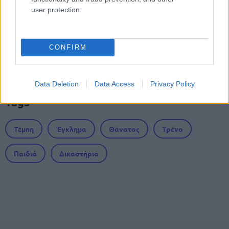
user protection.
Υπουργείο Εξωτερικών: Γραπτός για
μόνιμους εμπειρογνώμονες
CONFIRM
Data Deletion
Data Access
Privacy Policy
Tags
Τέμπη
Έγκλημα
Θάνατος
Τρένο
Παιδιά
Δικαστήρια