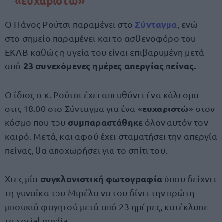
«ευχαριστώ»
Σύνταγμα
Ο Πάνος Ρούτσι παραμένει στο
, ενώ
στο σημείο παραμένει και το ασθενοφόρο του
ΕΚΑΒ καθώς η υγεία του είναι επιβαρυμένη μετά
23 συνεχόμενες ημέρες απεργίας πείνας.
από
Ο ίδιος ο κ. Ρούτσι έχει απευθύνει ένα κάλεσμα
ευχαριστώ
στις 18.00 στο Σύνταγμα για ένα «
» στον
συμπαραστάθηκε
κόσμο που του
όλον αυτόν τον
καιρό. Μετά, και αφού έχει σταματήσει την απεργία
πείνας, θα αποχωρήσει για το σπίτι του.
συγκλονιστική φωτογραφία
Χτες μία
όπου δείχνει
τη γυναίκα του Μιρέλα να του δίνει την πρώτη
μπουκιά φαγητού μετά από 23 ημέρες, κατέκλυσε
τα sosial media.