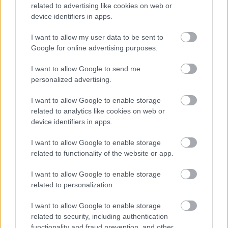
related to advertising like cookies on web or
device identifiers in apps.
I want to allow my user data to be sent to
Δημοφιλείς Ειδήσεις
Google for online advertising purposes.
I want to allow Google to send me
personalized advertising.
Ανοικτές 1.779 θέσεις εργασίας στο
I want to allow Google to enable storage
Δημόσιο (χωρίς πτυχίο)
related to analytics like cookies on web or
device identifiers in apps.
I want to allow Google to enable storage
ΥΠΕΣ: Προγραμματισμός προσλήψεων
related to functionality of the website or app.
2027 - Παρατείνεται το Β' Στάδιο
I want to allow Google to enable storage
related to personalization.
Προσλήψεις αναπληρωτών: Περίπου
I want to allow Google to enable storage
related to security, including authentication
30.000 ονόματα στην α' φάση
functionality and fraud prevention, and other