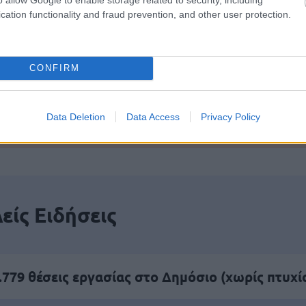
αποστάσεως η πιο Εύκολη Πιστοποίηση Υπολογι
cation functionality and fraud prevention, and other user protection.
CONFIRM
πρώτος όλες τις σημαντικές ειδήσεις.
Data Deletion
Data Access
Privacy Policy
 το proson.gr στα αποτελέσματα αναζήτησης τη
είς Ειδήσεις
.779 θέσεις εργασίας στο Δημόσιο (χωρίς πτυχί