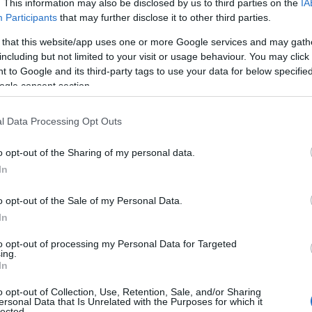
. This information may also be disclosed by us to third parties on the
IA
Participants
that may further disclose it to other third parties.
5,65% κατά βάρο
πίσημο έγγραφο, το προϊόν περιέχει
 that this website/app uses one or more Google services and may gath
έρα (DEHP)
, ποσοστό πολύ υψηλότερο από τα επιτρε
including but not limited to your visit or usage behaviour. You may click 
ονισμός REACH της Ε.Ε.
 to Google and its third-party tags to use your data for below specifi
ogle consent section.
l Data Processing Opt Outs
o opt-out of the Sharing of my personal data.
In
o opt-out of the Sale of my Personal Data.
In
to opt-out of processing my Personal Data for Targeted
ing.
In
o opt-out of Collection, Use, Retention, Sale, and/or Sharing
ersonal Data that Is Unrelated with the Purposes for which it
lected.