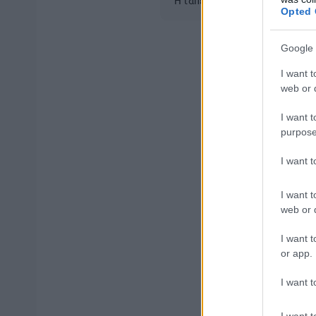
Opted 
Google 
Ο DEHP είναι φθ
I want t
web or d
PVC. Η ουσία θε
μπορεί να προκα
I want t
purpose
ΕΔΩ
Δείτε
την ει
I want 
I want t
web or d
ΑΣΕΠ: Πισ
I want t
or app.
I want t
I want t