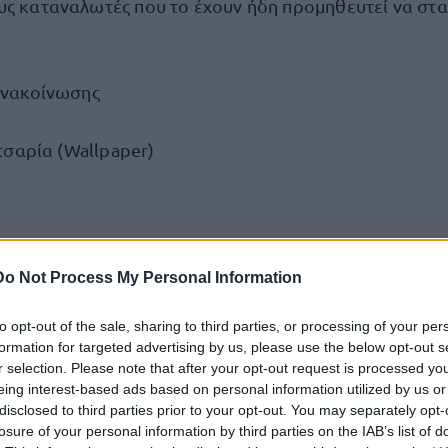
υς καταναλωτές που το έχουν ήδη προμηθευτεί να σ
 ανακοίνωσης
τσαρία (Wallpaper)
BO
Do Not Process My Personal Information
δικας (Barcode):
0536771000036
to opt-out of the sale, sharing to third parties, or processing of your per
ακοσμητικά είδη (Decorative articles)
formation for targeted advertising by us, please use the below opt-out s
r selection. Please note that after your opt-out request is processed y
υσης:
Λαϊκή Δημοκρατία της Κίνας
eing interest-based ads based on personal information utilized by us or
disclosed to third parties prior to your opt-out. You may separately opt-
losure of your personal information by third parties on the IAB’s list of
εσης:
Διαδικτυακά, κυρίως μέσω του www.e-jumbo.gr