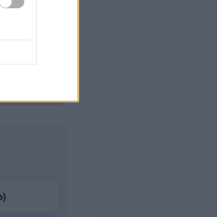
στών σε 2
ς Google
ο)