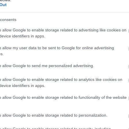
Out
consents
αλική ένωση που χρησιμοποιείται ως πλαστικοποιητής
o allow Google to enable storage related to advertising like cookies on
evice identifiers in apps.
τοξική
ωρείται
για την αναπαραγωγή, ενώ η μακροχρό
ορμονικές διαταραχές
λέσει
και προβλήματα στο ήπα
o allow my user data to be sent to Google for online advertising
s.
δοποίηση που εξέδωσε το Ευρωπαϊκό Σύστημα Safety 
to allow Google to send me personalized advertising.
o allow Google to enable storage related to analytics like cookies on
evice identifiers in apps.
τοποίηση Αγγλικών σε μόνο 2 ημέρες στα χέρια
o allow Google to enable storage related to functionality of the website
o allow Google to enable storage related to personalization.
o allow Google to enable storage related to security, including