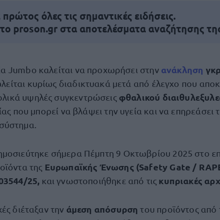
πρώτος όλες τις σημαντικές ειδήσεις.
 το proson.gr στα αποτελέσματα αναζήτησης τη
ανάκληση
γκρ
ία Jumbo καλείται να προχωρήσει στην
λείται κυρίως διαδικτυακά μετά από έλεγχο που απο
φθαλικού διαιθυλεξυλε
ολικά υψηλές συγκεντρώσεις
ίας που μπορεί να βλάψει την υγεία και να επηρεάσει 
σύστημα.
μοσιεύτηκε σήμερα Πέμπτη 9 Οκτωβρίου 2025 στο επί
Ευρωπαϊκής Ένωσης (Safety Gate / RAPE
οϊόντα της
03544/25,
κυπριακές αρχ
και γνωστοποιήθηκε από τις
άμεση απόσυρση
χές διέταξαν την
του προϊόντος από