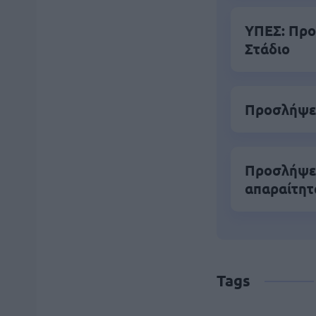
ΥΠΕΣ: Προ
Στάδιο
Προσλήψει
Προσλήψει
απαραίτητ
Tags