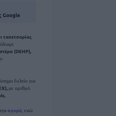
ς Google
ι ταπετσαρίας
κάλυψε
στέρα (DEHP),
το
σημο δελτίο για
X),
με αριθμό
ές.
αγορά
 την
, ενώ