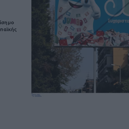
πίσημο
ωπαϊκής