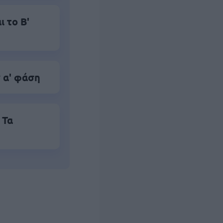
 το Β'
 α' φάση
 Τα