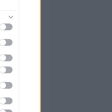
 σε προϊόντα
νια έκθεση
ρ και στα νεφρά.
Gate / RAPEX.
 σας