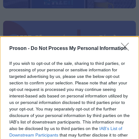
ΑΣΕΠ: Εξ αποστάσεως η πιο Εύκολη
Πιστοποίηση Υπολογιστών σε 2
Proson -
Do Not Process My Personal Information
μέρες
If you wish to opt-out of the sale, sharing to third parties, or
processing of your personal or sensitive information for
targeted advertising by us, please use the below opt-out
section to confirm your selection. Please note that after your
opt-out request is processed you may continue seeing
Μάθε πρώτος όλες τις σημαντικές
interest-based ads based on personal information utilized by
ειδήσεις.
us or personal information disclosed to third parties prior to
Βάλε το proson.gr στα αποτελέσματα
your opt-out. You may separately opt-out of the further
αναζήτησης της Google
disclosure of your personal information by third parties on the
IAB’s list of downstream participants. This information may
also be disclosed by us to third parties on the
IAB’s List of
Downstream Participants
that may further disclose it to other