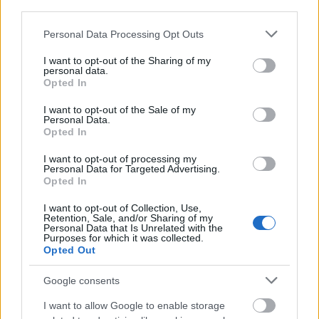
third parties.
Δημοφιλείς Ειδήσεις
Please note that this website/app uses one or more Google
Personal Data Processing Opt Outs
services and may gather and store information including but
not limited to your visit or usage behaviour. You may click to
I want to opt-out of the Sharing of my
personal data.
grant or deny consent to Google and its third-party tags to
Opted In
Προσωπικός Βοηθός: Ανοίγουν οι
use your data for below specified purposes in below Google
consent section.
αιτήσεις στις 24 Αυγούστου – Τι
I want to opt-out of the Sale of my
Personal Data.
αλλάζει στο πρόγραμμα
Opted In
I want to opt-out of processing my
Personal Data for Targeted Advertising.
Opted In
Σωφρονιστικά καταστήματα: 416
προσλήψεις χωρίς πτυχίο - Πού κάνετε
I want to opt-out of Collection, Use,
Retention, Sale, and/or Sharing of my
αίτηση
Personal Data that Is Unrelated with the
Purposes for which it was collected.
Opted Out
Google consents
ΕΟΠΥΥ: Επίδομα έως 150 ευρώ – Ποιοι
ασφαλισμένοι το δικαιούνται
I want to allow Google to enable storage