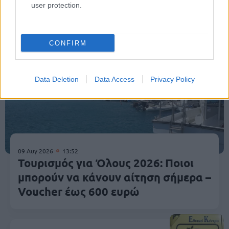
Κοινωνία
user protection.
CONFIRM
Data Deletion
Data Access
Privacy Policy
09 Αυγ 2026
13:52
Τουρισμός για Όλους 2026: Ποιοι
μπορούν να κάνουν αίτηση σήμερα –
Voucher έως 600 ευρώ