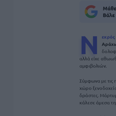
Μάθε 
Βάλε
Ν
εκρός
Αράχ
δολοφ
αλλά είχε αθωωθ
αμφιβολιών.
Σύμφωνα με τις 
χώρο ξενοδοχεί
δράστες. Μάρτυρ
κάλεσε άμεσα τη