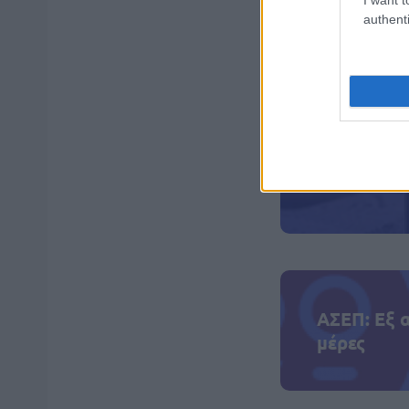
πυροβόλησαν δέ
authenti
και διεθνή κατα
δημοσιογράφοι 
χώρα.
ΑΣΕΠ: Πισ
ΑΣΕΠ: Εξ 
μέρες