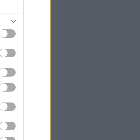
νες έχει
αφιόζικο χτύπημα
εσωτερικό
πό κάμερες
ς τελευταίες
2021, έξω από το
έτα τον