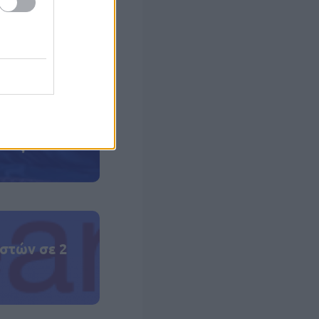
κές αντιδράσεις
ίζουν οι
 εγκλήματος στη
 σας
στών σε 2