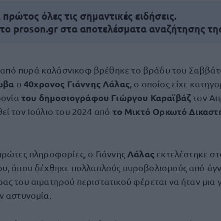
πρώτος όλες τις σημαντικές ειδήσεις.
 το proson.gr στα αποτελέσματα αναζήτησης τη
από πυρά καλάσνικοφ βρέθηκε το βράδυ του Σαββάτ
ωβα
40χρονος Γιάννης Λάλας
ο
, ο οποίος είχε κατηγο
του δημοσιογράφου Γιώργου Καραϊβάζ
ονία
τον Απ
το Μικτό Ορκωτό Δικαστ
εί τον Ιούλιο του 2024 από
Λάλας
πρώτες πληροφορίες, ο Γιάννης
εκτελέστηκε στ
ου, όπου δέχθηκε πολλαπλούς πυροβολισμούς από άγ
ας του αιματηρού περιστατικού φέρεται να ήταν μια 
ν αστυνομία.