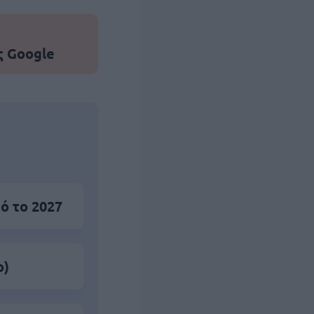
ς Google
ό το 2027
ο)