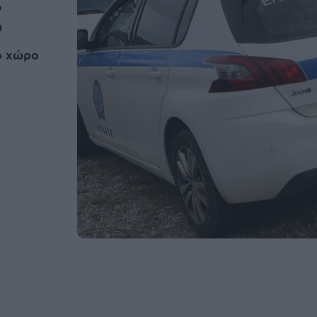
ζ
ο χώρο