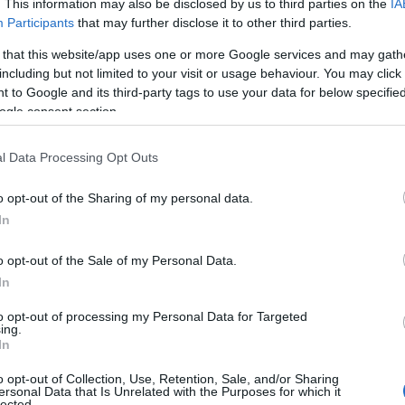
. This information may also be disclosed by us to third parties on the
IA
Participants
that may further disclose it to other third parties.
οφονίας λίγους μήνες πριν
 that this website/app uses one or more Google services and may gath
including but not limited to your visit or usage behaviour. You may click 
025
Γι
, άγνωστοι είχαν επιχειρήσει να σκοτώσουν τον
 to Google and its third-party tags to use your data for below specifi
ogle consent section.
, πυροβολώντας τον επίσης με καλάσνικοφ. Ο 40χρονος
ρά τραύματα και είχε δηλώσει στις Αρχές ότι «φοβάτα
l Data Processing Opt Outs
να εννοηθεί πως δεχόταν απειλές το τελευταίο διάστ
o opt-out of the Sharing of my personal data.
In
 Αρχές» – Οι έρευνες για τη μαφιόζικη εκτέ
o opt-out of the Sale of my Personal Data.
In
ο Γιάννης Λάλας
νομικές πηγές,
και ο αδελφός του 
to opt-out of processing my Personal Data for Targeted
 αρχές, καθώς στο παρελθόν είχαν απασχολήσει για υ
ing.
In
ειών και διασυνδέσεων με κυκλώματα της νύχτας.
o opt-out of Collection, Use, Retention, Sale, and/or Sharing
ersonal Data that Is Unrelated with the Purposes for which it
Αράχωβα
υ στην
εντείνει τις εκτιμήσεις για νέο κύκλ
lected.