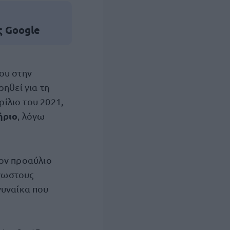
ς Google
ου στην
ρηθεί για τη
ρίλιο του 2021,
ήριο
, λόγω
ον προαύλιο
νωστους
γυναίκα που