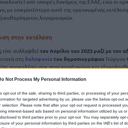
ποκλειστεί από ισχυρές δυνάμεις της ΕΛΑΣ, ενώ οι αρ
να, με επικρατέστερο αυτό της οργανωμένης εκτέλεση
 ξεκαθαρίσματος λογαριασμών.
ση στην εκτέλεση
ς
τον Απρίλιο του 2023 μαζί με τον 
είχε συλληφθεί
δολοφονία
του δημοσιογράφου
μετοχή στη
Γιώργου 
είχε προκαλέσει σοκ στην κοινή γνώμη και εξακολουθε
 τους ηθικούς αυτουργούς.
Do Not Process My Personal Information
ατηγορητήριο, ο Λάλας
αθωώθηκε από το δικαστήρι
to opt-out of the sale, sharing to third parties, or processing of your per
ικτικών στοιχείων. Η εισαγγελέας της έδρας είχε ζητ
formation for targeted advertising by us, please use the below opt-out s
r selection. Please note that after your opt-out request is processed y
 υποστηρίζοντας ότι το κίνητρο πιθανόν σχετιζόταν μ
eing interest-based ads based on personal information utilized by us or
 ετοίμαζε ο Καραϊβάζ για δίκτυα του οργανωμένου ε
disclosed to third parties prior to your opt-out. You may separately opt-
losure of your personal information by third parties on the IAB’s list of