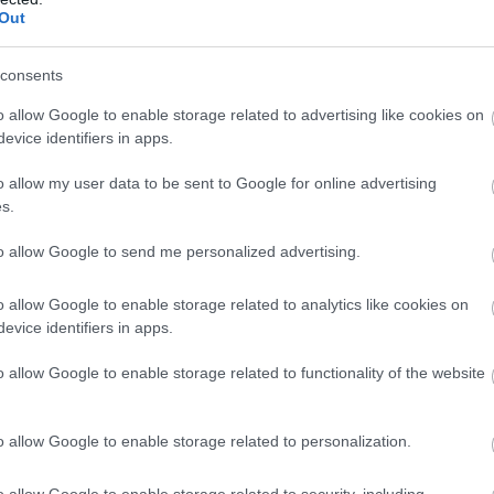
Out
ο οργανωμένο έγκλημα, το οποίο τους τελευταίους μή
ιαδοχικές εκτελέσεις σε Αθήνα και περιφέρεια.
consents
o allow Google to enable storage related to advertising like cookies on
ιθανές συνδέσεις
evice identifiers in apps.
Διεύθυνσης Ανθρωποκτονιών
της
εξετάζουν αν το μ
o allow my user data to be sent to Google for online advertising
s.
ν υπόθεση Καραϊβάζ ή αν πρόκειται για αντίποινα και 
εταξύ κυκλωμάτων. Την ίδια ώρα, συλλέγεται υλικό α
to allow Google to send me personalized advertising.
αλύονται οι τηλεφωνικές επικοινωνίες του θύματος τι
o allow Google to enable storage related to analytics like cookies on
evice identifiers in apps.
o allow Google to enable storage related to functionality of the website
ης δολοφονίας Καραϊβάζ
Γιώργος Καραϊβάζ
ος
δολοφονήθηκε στις 9 Απριλίου 
o allow Google to enable storage related to personalization.
λιμο, όταν δύο εκτελεστές που επέβαιναν σε μοτοσικλ
o allow Google to enable storage related to security, including