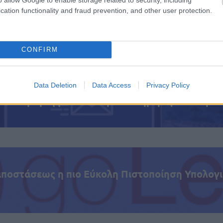
υπόθεση
κα φορές. Η
είχε προκαλέσει έντονες πολιτι
cation functionality and fraud prevention, and other user protection.
κραυγή, καθώς ανέδειξε τους κινδύνους που αντιμετωπ
που ερευνούν υποθέσεις διαφθοράς και οργανωμένου
CONFIRM
Data Deletion
Data Access
Privacy Policy
τοποίηση Αγγλικών σε μόνο 2 ημέρες στα χέρια
αποστάσεως η πιο Εύκολη Πιστοποίηση Υπολογι