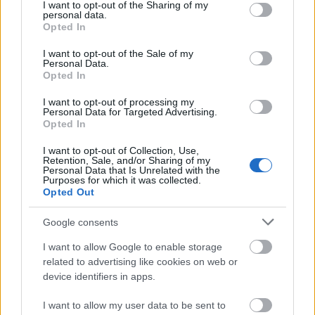
not limited to your visit or usage behaviour. You may click to
I want to opt-out of the Sharing of my
Πιστοποίηση Υπολογιστών σε 2
personal data.
grant or deny consent to Google and its third-party tags to
Opted In
μέρες
use your data for below specified purposes in below Google
consent section.
I want to opt-out of the Sale of my
Personal Data.
Opted In
I want to opt-out of processing my
Personal Data for Targeted Advertising.
Μάθε πρώτος όλες τις σημαντικές
Opted In
ειδήσεις.
Βάλε το proson.gr στα αποτελέσματα
I want to opt-out of Collection, Use,
Retention, Sale, and/or Sharing of my
αναζήτησης της Google
Personal Data that Is Unrelated with the
Purposes for which it was collected.
Opted Out
Google consents
Δημοφιλείς Ειδήσεις
I want to allow Google to enable storage
related to advertising like cookies on web or
device identifiers in apps.
I want to allow my user data to be sent to