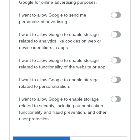
Τουρισμός για Όλους 2026: Ανοίγει
Google for online advertising purposes.
σήμερα η πλατφόρμα - Ποια ΑΦΜ
I want to allow Google to send me
κάνουν αίτηση
personalized advertising.
I want to allow Google to enable storage
related to analytics like cookies on web or
ΕΟΠΥΥ: Επίδομα έως 900 ευρώ - Ποιοι
device identifiers in apps.
το παίρνουν
I want to allow Google to enable storage
related to functionality of the website or app.
ΔΥΠΑ/ΟΑΕΔ: 8.000 νέες προσλήψεις -
I want to allow Google to enable storage
Από σήμερα οι αιτήσεις
related to personalization.
I want to allow Google to enable storage
related to security, including authentication
functionality and fraud prevention, and other
Μόνιμοι στη ΣΤΑΣΥ: Θέσεις για
user protection.
απόφοιτους λυκείου - Λήγουν οι
αιτήσεις