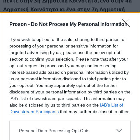
πέντε στην 3η Δημοτική Κοινότητα, ένα στην 4η
Δημοτική Κοινότητα κι ένα στην 7η Δημοτική
Κοινότητα
.
Proson -
Do Not Process My Personal Information
Συνολικά, από τις αρχές του έτους, έχουν
If you wish to opt-out of the sale, sharing to third parties, or
πραγματοποιηθεί περισσότερες από 150
processing of your personal or sensitive information for
σφραγίσεις.
targeted advertising by us, please use the below opt-out
section to confirm your selection. Please note that after your
opt-out request is processed you may continue seeing
interest-based ads based on personal information utilized by
us or personal information disclosed to third parties prior to
ΑΣΕΠ: Πιστοποίηση Αγγλικών σε
your opt-out. You may separately opt-out of the further
μόνο 2 ημέρες στα χέρια σας
disclosure of your personal information by third parties on the
IAB’s list of downstream participants. This information may
also be disclosed by us to third parties on the
IAB’s List of
Downstream Participants
that may further disclose it to other
third parties.
Please note that this website/app uses one or more Google
Personal Data Processing Opt Outs
services and may gather and store information including but
ΑΣΕΠ: Εξ αποστάσεως η πιο Εύκολη