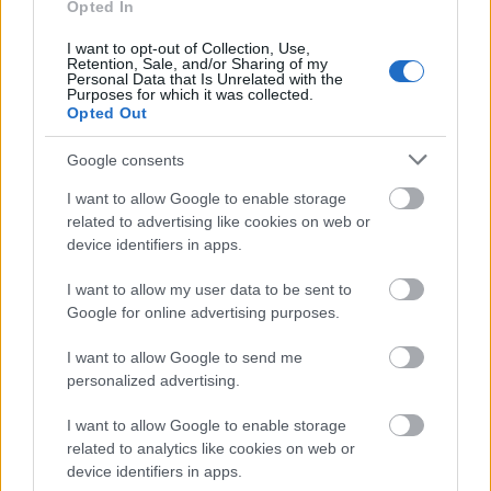
Opted In
I want to opt-out of Collection, Use,
Retention, Sale, and/or Sharing of my
Personal Data that Is Unrelated with the
Purposes for which it was collected.
Opted Out
Google consents
ΑΣΕΠ: Εξ αποστάσεως η πιο Εύκολη
I want to allow Google to enable storage
related to advertising like cookies on web or
Πιστοποίηση Υπολογιστών σε 2
device identifiers in apps.
μέρες
I want to allow my user data to be sent to
Google for online advertising purposes.
I want to allow Google to send me
personalized advertising.
Μάθε πρώτος όλες τις σημαντικές
I want to allow Google to enable storage
ειδήσεις.
related to analytics like cookies on web or
Βάλε το proson.gr στα αποτελέσματα
device identifiers in apps.
αναζήτησης της Google