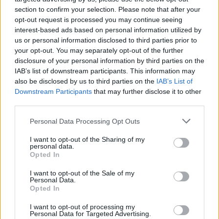
section to confirm your selection. Please note that after your
αποζημιώσεων
opt-out request is processed you may continue seeing
interest-based ads based on personal information utilized by
η κατάσταση έκτακτης ανάγκης στην οποία
us or personal information disclosed to third parties prior to
βρίσκεται η κτηνοτροφία λόγω ευλογιάς
your opt-out. You may separately opt-out of the further
disclosure of your personal information by third parties on the
IAB’s list of downstream participants. This information may
Με τη
δράση αυτή, ο αγροκτηνοτροφικός κόσμος
also be disclosed by us to third parties on the
IAB’s List of
επιδιώκει να αναδείξει τα δίκαια αιτήματά του και να
Downstream Participants
that may further disclose it to other
third parties.
απαιτήσει ουσιαστικές λύσεις για τη βιωσιμότητα και
το μέλλον του πρωτογενούς τομέα στη χώρα».
Please note that this website/app uses one or more Google
Personal Data Processing Opt Outs
services and may gather and store information including but
not limited to your visit or usage behaviour. You may click to
I want to opt-out of the Sharing of my
personal data.
grant or deny consent to Google and its third-party tags to
Opted In
use your data for below specified purposes in below Google
consent section.
I want to opt-out of the Sale of my
Personal Data.
Opted In
ΑΣΕΠ: Πιστοποίηση Αγγλικών σε
μόνο 2 ημέρες στα χέρια σας
I want to opt-out of processing my
Personal Data for Targeted Advertising.