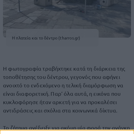
Η πλατεία και το δέντρο (tharros.gr)
Η φωτογραφία τραβήχτηκε κατά τη διάρκεια της
τοποθέτησης του δέντρου, γεγονός που αφήνει
ανοιχτό το ενδεχόμενο η τελική διαμόρφωση να
είναι διαφορετική. Παρ’ όλα αυτά, η εικόνα που
κυκλοφόρησε ήταν αρκετή για να προκαλέσει
αντιδράσεις και σχόλια στα κοινωνικά δίκτυα.
Το ζήτημα ανέδειξε για ακόμη μία φορά την ανάγκη