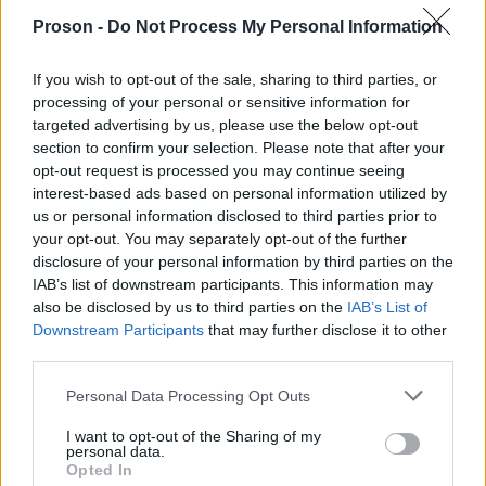
καθημερινότητα όλων
να λαμβάνεται υπόψη η
Proson -
Do Not Process My Personal Information
των πολιτών
και ιδιαίτερα όσων αντιμετωπίζουν
προβλήματα όρασης ή κίνησης, στις αποφάσεις που
If you wish to opt-out of the sale, sharing to third parties, or
αφορούν τον δημόσιο χώρο.
processing of your personal or sensitive information for
targeted advertising by us, please use the below opt-out
section to confirm your selection. Please note that after your
opt-out request is processed you may continue seeing
interest-based ads based on personal information utilized by
ΑΣΕΠ: Πιστοποίηση Αγγλικών σε
us or personal information disclosed to third parties prior to
μόνο 2 ημέρες στα χέρια σας
your opt-out. You may separately opt-out of the further
disclosure of your personal information by third parties on the
IAB’s list of downstream participants. This information may
also be disclosed by us to third parties on the
IAB’s List of
Downstream Participants
that may further disclose it to other
third parties.
ΑΣΕΠ: Εξ αποστάσεως η πιο Εύκολη
Please note that this website/app uses one or more Google
Personal Data Processing Opt Outs
services and may gather and store information including but
Πιστοποίηση Υπολογιστών σε 2
not limited to your visit or usage behaviour. You may click to
I want to opt-out of the Sharing of my
μέρες
personal data.
grant or deny consent to Google and its third-party tags to
Opted In
use your data for below specified purposes in below Google