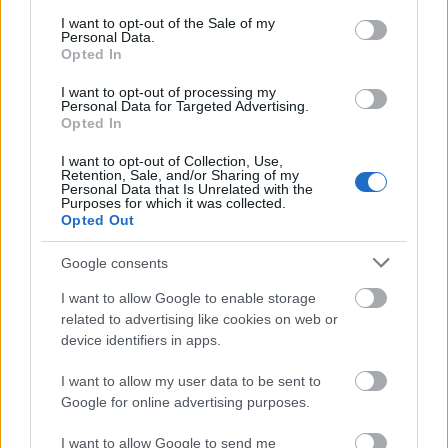
consent section.
I want to opt-out of the Sale of my
Personal Data.
Opted In
Μάθε πρώτος όλες τις σημαντικές
I want to opt-out of processing my
ειδήσεις.
Personal Data for Targeted Advertising.
Opted In
Βάλε το proson.gr στα αποτελέσματα
αναζήτησης της Google
I want to opt-out of Collection, Use,
Retention, Sale, and/or Sharing of my
Personal Data that Is Unrelated with the
Purposes for which it was collected.
Opted Out
Google consents
Δημοφιλείς Ειδήσεις
I want to allow Google to enable storage
related to advertising like cookies on web or
device identifiers in apps.
Αλλάζουν τα χαρτονομίσματα ευρώ –
I want to allow my user data to be sent to
Οριστικά εκτός το 500ευρο
Google for online advertising purposes.
I want to allow Google to send me