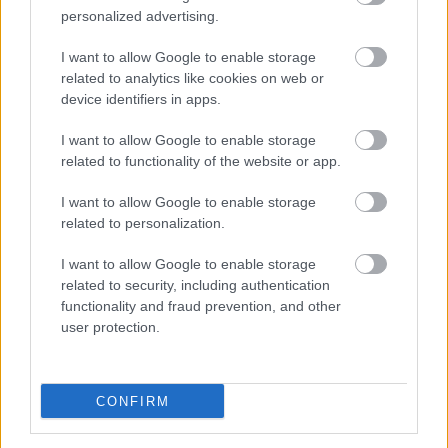
personalized advertising.
ΑΣΕΠ: Αυτές είναι οι δύο επόμενες
προκηρύξεις «μαμούθ» (με μόρια)
I want to allow Google to enable storage
related to analytics like cookies on web or
device identifiers in apps.
I want to allow Google to enable storage
ΑΣΕΠ - Μόνιμες προσλήψεις στη
related to functionality of the website or app.
Δημοτική Αστυνομία: Νέα οριστικά
αποτελέσματα
I want to allow Google to enable storage
related to personalization.
I want to allow Google to enable storage
Τουρισμός για όλους 2026: Άνοιξαν οι
related to security, including authentication
functionality and fraud prevention, and other
αιτήσεις - Για ποια ΑΦΜ
user protection.
CONFIRM
Tags