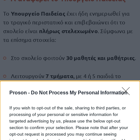
Υπουργείο Παιδείας
Το
έχει ήδη ενημερωθεί για
το τραγικό περιστατικό και επιβεβαιώνει ότι το
πλήρως στελεχωμένο
σχολείο είναι
. Σύμφωνα με
τα επίσημα στοιχεία:
30 μαθητές και μαθήτριες
Στο σχολείο φοιτούν
.
7 τμήματα
Λειτουργούν
, με 4 ή 5 παιδιά το
καθένα, ανάλογα με τις ανάγκες τους.
Proson -
Do Not Process My Personal Information
Όλες οι προβλεπόμενες ειδικότητες
If you wish to opt-out of the sale, sharing to third parties, or
καλύπτονται.
processing of your personal or sensitive information for
targeted advertising by us, please use the below opt-out
section to confirm your selection. Please note that after your
Το προσωπικό του σχολείου
opt-out request is processed you may continue seeing