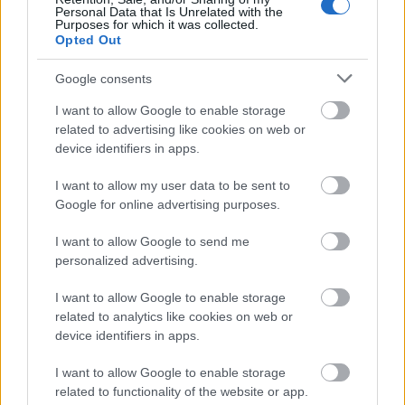
Personal Data that Is Unrelated with the
Purposes for which it was collected.
1 κοινωνικός λειτουργός
Opted Out
Google consents
1 γυμναστής ειδικής φυσικής αγωγής
I want to allow Google to enable storage
related to advertising like cookies on web or
1 μουσικός ειδικής αγωγής
device identifiers in apps.
I want to allow my user data to be sent to
1 εκπαιδευτικός πληροφορικής ειδικής
Google for online advertising purposes.
αγωγής
I want to allow Google to send me
personalized advertising.
1 εκπαιδευτικός καλλιτεχνικών ειδικής
αγωγής
I want to allow Google to enable storage
related to analytics like cookies on web or
device identifiers in apps.
1 εκπαιδευτικός θεατρικών σπουδών ειδικής
αγωγής
I want to allow Google to enable storage
related to functionality of the website or app.