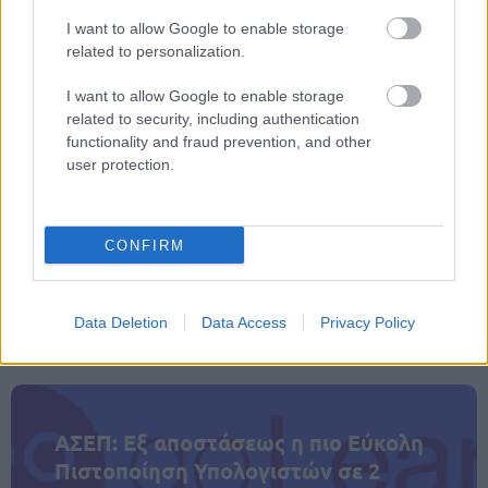
Η σχολική κοινότητα παραμένει συντετριμμένη,
I want to allow Google to enable storage
related to personalization.
ενώ αναμένεται επίσημη διερεύνηση των
συνθηκών του περιστατικού.
I want to allow Google to enable storage
related to security, including authentication
functionality and fraud prevention, and other
user protection.
CONFIRM
ΑΣΕΠ: Πιστοποίηση Αγγλικών σε
μόνο 2 ημέρες στα χέρια σας
Data Deletion
Data Access
Privacy Policy
ΑΣΕΠ: Εξ αποστάσεως η πιο Εύκολη
Πιστοποίηση Υπολογιστών σε 2