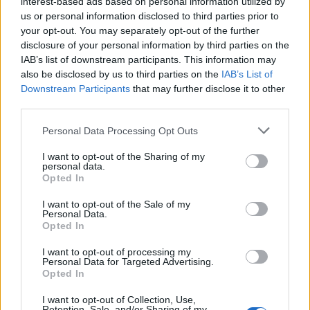
interest-based ads based on personal information utilized by
Στο 2ο Ειδικό Δημοτικό Πειραιά υπηρετούν:
us or personal information disclosed to third parties prior to
your opt-out. You may separately opt-out of the further
disclosure of your personal information by third parties on the
8 δάσκαλοι ειδικής αγωγής
IAB’s list of downstream participants. This information may
also be disclosed by us to third parties on the
IAB’s List of
Downstream Participants
that may further disclose it to other
5 μέλη ειδικού βοηθητικού προσωπικού
third parties.
Please note that this website/app uses one or more Google
Personal Data Processing Opt Outs
1 σχολικός νοσηλευτής
services and may gather and store information including but
not limited to your visit or usage behaviour. You may click to
I want to opt-out of the Sharing of my
personal data.
grant or deny consent to Google and its third-party tags to
1 λογοθεραπευτής
Opted In
use your data for below specified purposes in below Google
consent section.
I want to opt-out of the Sale of my
1 εργοθεραπευτής
Personal Data.
Opted In
I want to opt-out of processing my
1 φυσικοθεραπευτής
Personal Data for Targeted Advertising.
Opted In
2 ψυχολόγοι
I want to opt-out of Collection, Use,
Retention, Sale, and/or Sharing of my