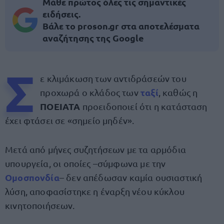
Μάθε πρώτος όλες τις σημαντικές
ειδήσεις.
Βάλε το proson.gr στα αποτελέσματα
αναζήτησης της Google
Σ
ε κλιμάκωση των αντιδράσεών του
ταξί
προχωρά ο κλάδος των
, καθώς η
ΠΟΕΙΑΤΑ
προειδοποιεί ότι η κατάσταση
έχει φτάσει σε «σημείο μηδέν».
Μετά από μήνες συζητήσεων με τα αρμόδια
υπουργεία, οι οποίες –σύμφωνα με την
Ομοσπονδία
– δεν απέδωσαν καμία ουσιαστική
λύση, αποφασίστηκε η έναρξη νέου κύκλου
κινητοποιήσεων.