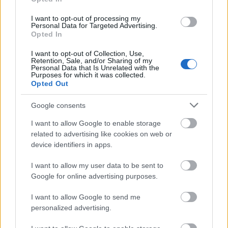
I want to opt-out of processing my
Personal Data for Targeted Advertising.
Opted In
ΑΣΕΠ: Πιστοποίηση Αγγλικών σε
μόνο 2 ημέρες στα χέρια σας
I want to opt-out of Collection, Use,
Retention, Sale, and/or Sharing of my
Personal Data that Is Unrelated with the
Purposes for which it was collected.
Opted Out
Google consents
ΑΣΕΠ: Εξ αποστάσεως η πιο Εύκολη
I want to allow Google to enable storage
related to advertising like cookies on web or
Πιστοποίηση Υπολογιστών σε 2
device identifiers in apps.
μέρες
I want to allow my user data to be sent to
Google for online advertising purposes.
I want to allow Google to send me
personalized advertising.
Μάθε πρώτος όλες τις σημαντικές
ειδήσεις.