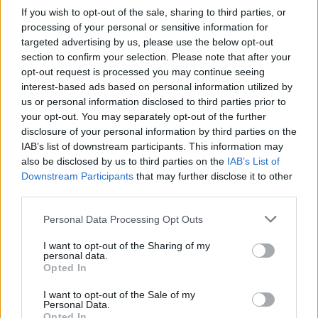
Επιπλέον ζητείται η επίλυση εκκρεμών θεμάτων
If you wish to opt-out of the sale, sharing to third parties, or
του «ερανιστικού νομοσχεδίου» και συνολική
processing of your personal or sensitive information for
αναπροσαρμογή του τιμολογίου
, ενώ γίνεται
targeted advertising by us, please use the below opt-out
section to confirm your selection. Please note that after your
δίκαιης φορολογικής
λόγος και για την ανάγκη
opt-out request is processed you may continue seeing
μεταχείρισης
των επαγγελματιών.
interest-based ads based on personal information utilized by
us or personal information disclosed to third parties prior to
your opt-out. You may separately opt-out of the further
Αναμονή για νέα συνάντηση με το
disclosure of your personal information by third parties on the
Υπουργείο
IAB’s list of downstream participants. This information may
also be disclosed by us to third parties on the
IAB’s List of
Downstream Participants
that may further disclose it to other
Η Ομοσπονδία αναφέρει ότι βρίσκεται σε αναμονή
third parties.
νέας συνάντησης με το Υπουργείο Μεταφορών,
Please note that this website/app uses one or more Google
Personal Data Processing Opt Outs
όπου θα συμμετάσχει το Προεδρείο μαζί με τους
services and may gather and store information including but
επικεφαλής των παρατάξεων. Όπως επισημαίνεται,
not limited to your visit or usage behaviour. You may click to
I want to opt-out of the Sharing of my
personal data.
αν δεν υπάρξουν άμεσα απαντήσεις, ο κλάδος είναι
grant or deny consent to Google and its third-party tags to
Opted In
use your data for below specified purposes in below Google
αποφασισμένος να προχωρήσει σε ακόμη πιο
consent section.
I want to opt-out of the Sale of my
δυναμικές και παρατεταμένες κινητοποιήσεις
.
Personal Data.
Opted In