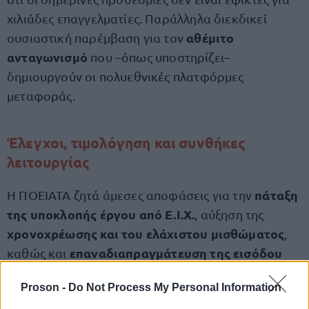
χιλιάδες επαγγελματίες. Παράλληλα διεκδικεί
αθέμιτο
ουσιαστική παρέμβαση για τον
ανταγωνισμό
που –όπως υποστηρίζει–
δημιουργούν οι πολυεθνικές πλατφόρμες
μεταφοράς.
Έλεγχοι, τιμολόγηση και συνθήκες
λειτουργίας
πάταξη
Η ΠΟΕΙΑΤΑ ζητά άμεσες αποφάσεις για την
της υποκλοπής έργου από Ε.Ι.Χ.
, αύξηση της
χρονοχρέωσης και του ελάχιστου μισθώματος
,
επαναδιαπραγμάτευση της εισόδου
καθώς και
των έμφορτων ταξί στις ειδικές λωρίδες
.
Proson -
Do Not Process My Personal Information