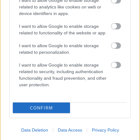
I want to allow Google to enable storage
Βάλε το proson.gr στα αποτελέσματα
related to analytics like cookies on web or
αναζήτησης της Google
device identifiers in apps.
I want to allow Google to enable storage
related to functionality of the website or app.
I want to allow Google to enable storage
Δημοφιλείς Ειδήσεις
related to personalization.
I want to allow Google to enable storage
related to security, including authentication
functionality and fraud prevention, and other
ΑΣΕΠ: Αυτές είναι οι δύο επόμενες
user protection.
προκηρύξεις «μαμούθ» (με μόρια)
CONFIRM
Αλλάζουν τα χαρτονομίσματα ευρώ –
Οριστικά εκτός το 500ευρο
Data Deletion
Data Access
Privacy Policy