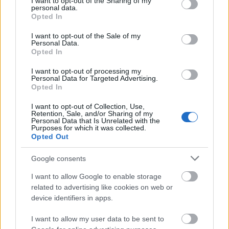
not limited to your visit or usage behaviour. You may click to
I want to opt-out of the Sharing of my
personal data.
grant or deny consent to Google and its third-party tags to
Opted In
use your data for below specified purposes in below Google
consent section.
I want to opt-out of the Sale of my
Προσλήψεις σε σχολεία: 1.116 θέσεις
Personal Data.
εργασίας με απολυτήριο γυμνασίου
Opted In
I want to opt-out of processing my
Personal Data for Targeted Advertising.
Opted In
Τι σημαίνει η λέξη «ρίψασπις»
I want to opt-out of Collection, Use,
Retention, Sale, and/or Sharing of my
Personal Data that Is Unrelated with the
Purposes for which it was collected.
Opted Out
Αιτήσεις «τώρα» για 28 προσλήψεις
στο Τμήμα Δοκίμων Αστυφυλάκων
Google consents
Mουζακίου
I want to allow Google to enable storage
related to advertising like cookies on web or
device identifiers in apps.
I want to allow my user data to be sent to
Tags