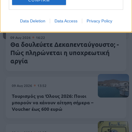
CONFIRM
Data Deletion
Data Access
Privacy Policy
09 Αυγ 2026
16:22
Θα δουλεύετε Δεκαπενταύγουστο; -
Πώς πληρώνεται η υποχρεωτική
αργία
09 Αυγ 2026
13:52
Τουρισμός για Όλους 2026: Ποιοι
μπορούν να κάνουν αίτηση σήμερα –
Voucher έως 600 ευρώ