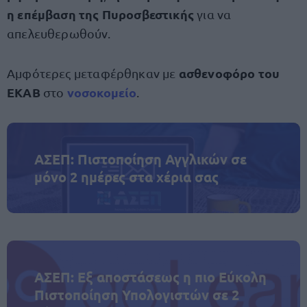
η επέμβαση της Πυροσβεστικής
για να
απελευθερωθούν.
ασθενοφόρο του
Αμφότερες μεταφέρθηκαν με
ΕΚΑΒ
νοσοκομείο
στο
.
ΑΣΕΠ: Πιστοποίηση Αγγλικών σε
μόνο 2 ημέρες στα χέρια σας
ΑΣΕΠ: Εξ αποστάσεως η πιο Εύκολη
Πιστοποίηση Υπολογιστών σε 2