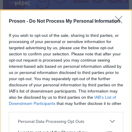
μέρες
Proson -
Do Not Process My Personal Information
If you wish to opt-out of the sale, sharing to third parties, or
Μάθε πρώτος όλες τις σημαντικές
processing of your personal or sensitive information for
ειδήσεις.
targeted advertising by us, please use the below opt-out
Βάλε το proson.gr στα αποτελέσματα
section to confirm your selection. Please note that after your
αναζήτησης της Google
opt-out request is processed you may continue seeing
interest-based ads based on personal information utilized by
us or personal information disclosed to third parties prior to
your opt-out. You may separately opt-out of the further
disclosure of your personal information by third parties on the
IAB’s list of downstream participants. This information may
Δημοφιλείς Ειδήσεις
also be disclosed by us to third parties on the
IAB’s List of
Downstream Participants
that may further disclose it to other
third parties.
Please note that this website/app uses one or more Google
ΕΟΠΥΥ: Επίδομα έως 150 ευρώ – Ποιοι
Personal Data Processing Opt Outs
services and may gather and store information including but
ασφαλισμένοι το δικαιούνται