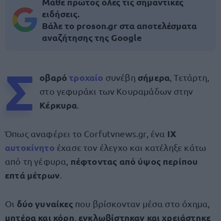
Μάθε πρώτος όλες τις σημαντικές
ειδήσεις.
Βάλε το proson.gr στα αποτελέσματα
αναζήτησης της Google
Σ
οβαρό
τροχαίο
σήμερα
συνέβη
, Τετάρτη,
στο γεφυράκι των Κουραμάδων στην
Κέρκυρα
.
ΙΧ
Όπως αναφέρει το Corfutvnews.gr, ένα
αυτοκίνητο
έχασε τον έλεγχο και κατέληξε κάτω
πέφτοντας από ύψος περίπου
από τη γέφυρα,
επτά μέτρων
.
δύο γυναίκες
Οι
που βρίσκονταν μέσα στο όχημα,
μητέρα και κόρη
εγκλωβίστηκαν και χρειάστηκε
,