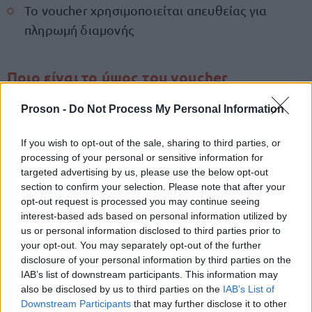
Το voucher χρησιμοποιείται απευθείας για
πληρωμή διαμονής
Ποιο είναι το ύψος του voucher
Το ποσό της ενίσχυσης διαφοροποιείται ανάλογα
Proson -
Do Not Process My Personal Information
με:
If you wish to opt-out of the sale, sharing to third parties, or
processing of your personal or sensitive information for
Την οικογενειακή κατάσταση
targeted advertising by us, please use the below opt-out
section to confirm your selection. Please note that after your
opt-out request is processed you may continue seeing
Την ύπαρξη τέκνων
interest-based ads based on personal information utilized by
us or personal information disclosed to third parties prior to
your opt-out. You may separately opt-out of the further
Την ιδιότητα ΑμεΑ ή άλλων ευάλωτων ομάδων
disclosure of your personal information by third parties on the
IAB’s list of downstream participants. This information may
also be disclosed by us to third parties on the
IAB’s List of
Τα vouchers ξεκινούν από βασικά ποσά και
Downstream Participants
that may further disclose it to other
αυξάνονται για: