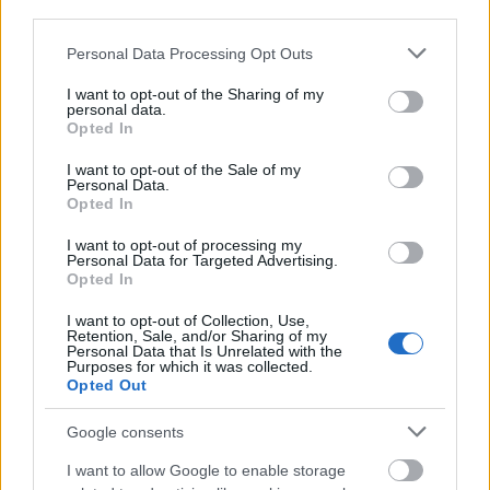
third parties.
Please note that this website/app uses one or more Google
Personal Data Processing Opt Outs
Οικογένειες
services and may gather and store information including but
not limited to your visit or usage behaviour. You may click to
I want to opt-out of the Sharing of my
personal data.
grant or deny consent to Google and its third-party tags to
Μονογονεϊκά νοικοκυριά
Opted In
use your data for below specified purposes in below Google
consent section.
I want to opt-out of the Sale of my
Personal Data.
Άτομα με αναπηρία
Opted In
I want to opt-out of processing my
Οι τελικές λεπτομέρειες για τα ποσά αναμένεται να
Personal Data for Targeted Advertising.
Opted In
ανακοινωθούν με την επίσημη προκήρυξη.
I want to opt-out of Collection, Use,
Retention, Sale, and/or Sharing of my
Γιατί αξίζει να συμμετάσχετε
Personal Data that Is Unrelated with the
Purposes for which it was collected.
Opted Out
Το «Τουρισμός για Όλους 2026»:
Google consents
Μειώνει σημαντικά το κόστος διακοπών
I want to allow Google to enable storage