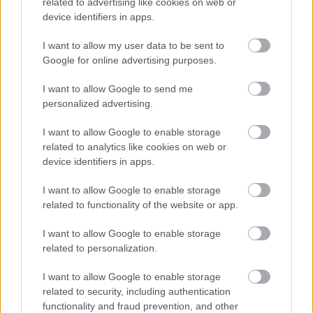
related to advertising like cookies on web or
device identifiers in apps.
Προσφέρει ευελιξία στη χρήση του voucher
I want to allow my user data to be sent to
Google for online advertising purposes.
Ενισχύει λιγότερο προβεβλημένους
τουριστικούς προορισμούς
I want to allow Google to send me
personalized advertising.
Συμβάλλει στη βιώσιμη τουριστική ανάπτυξη
I want to allow Google to enable storage
related to analytics like cookies on web or
device identifiers in apps.
Η έγκαιρη προετοιμασία θεωρείται κρίσιμη, καθώς
το ενδιαφέρον παραμένει ιδιαίτερα υψηλό και οι
I want to allow Google to enable storage
related to functionality of the website or app.
διαθέσιμες θέσεις είναι περιορισμένες.
I want to allow Google to enable storage
related to personalization.
ΑΣΕΠ: Πιστοποίηση Αγγλικών σε
I want to allow Google to enable storage
related to security, including authentication
μόνο 2 ημέρες στα χέρια σας
functionality and fraud prevention, and other